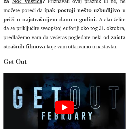
za
Noć veštica
?
Priznavali ovaj praznik ili ne, ne
ipak postoji nešto uzbudljivo u
možete poreći da
priči o najstrašnijem danu u godini.
A ako želite
da se priključite sveopštoj euforiji oko tog 31. oktobra,
zaista
predlažemo vam da večeras pogledate neki od
strašnih filmova
koje vam otkrivamo u nastavku.
Get Out