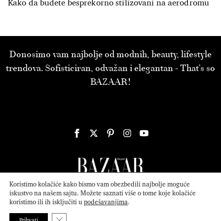
Kako da budete besprekorno stilizovani na aerodromu
Donosimo vam najbolje od modnih, beauty, lifestyle
trendova. Sofisticiran, odvažan i elegantan - That’s so
BAZAAR!
Koristimo kolačiće kako bismo vam obezbedili najbolje moguće
iskustvo na našem sajtu. Možete saznati više o tome koje kolačiće
koristimo ili ih isključiti u
podešavanjima
.
© 2026
ATTICA MEDIA
Serbia, Inc. All Rights Reserved.
Politika
privatnosti
.
Close GDPR Cookie Banner
Prihvati