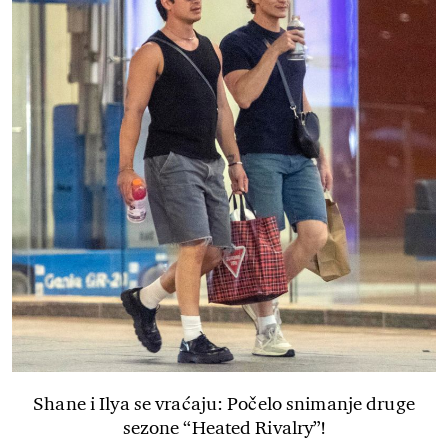
Shane i Ilya se vraćaju: Počelo snimanje druge
sezone “Heated Rivalry”!