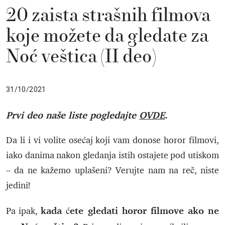
20 zaista strašnih filmova
koje možete da gledate za
Noć veštica (II deo)
31/10/2021
Prvi deo naše liste pogledajte
OVDE
.
Da li i vi volite osećaj koji vam donose horor filmovi,
iako danima nakon gledanja istih ostajete pod utiskom
– da ne kažemo uplašeni? Verujte nam na reč, niste
jedini!
kada ćete gledati horor filmove ako ne
Pa ipak,