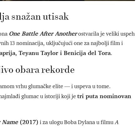
lja snažan utisak
One Battle After Another
sona
ostvarila je veliki uspeh
nih 13 nominacija, uključujući one za najbolji film i
prija, Teyanu Taylor i Benicija del Tora
.
ivo obara rekorde
samom vrhu glumačke elite — i uspeva u tome.
tri puta nominovan
 najmlađi glumac u istoriji koji je
r Name
(2017)
i za ulogu Boba Dylana u filmu
A