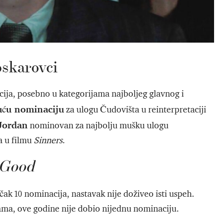
oskarovci
ija, posebno u kategorijama najboljeg glavnog i
uću nominaciju
za ulogu Čudovišta u reinterpretaciji
Jordan
nominovan za najbolju mušku ulogu
a u filmu
Sinners
.
 Good
čak 10 nominacija, nastavak nije doživeo isti uspeh.
nama, ove godine nije dobio nijednu nominaciju.