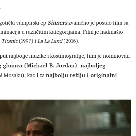
a
Sinners
gotički vampirski ep
zvanično je postao film sa
minacija u različitim kategorijama. Film je nadmašio
,
Titanic
(1997) i
La La Land
(2016).
ut najbolje muzike i kostimografije, film je nominovan
eg glumca (Michael B. Jordan), najboljeg
najbolju režiju i originalni
i Mosaku), kao i za