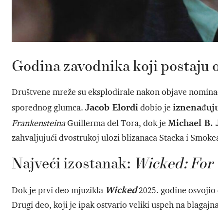
Godina zavodnika koji postaju 
Društvene mreže su eksplodirale nakon objave nominac
Jacob Elordi
iznenađuj
sporednog glumca.
dobio je
Michael B. 
Frankensteina
Guillerma del Tora, dok je
zahvaljujući dvostrukoj ulozi blizanaca Stacka i Smoke
Najveći izostanak:
Wicked: For
Wicked
Dok je prvi deo mjuzikla
2025. godine osvojio 
Drugi deo, koji je ipak ostvario veliki uspeh na blagaj