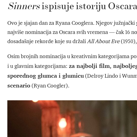
Sinners
ispisuje istoriju Oscar
Ovo je sjajan dan za Ryana Cooglera. Njegov južnjački 
najviše nominacija za Oscara svih vremena — čak 16 no
dosadašnje rekorde koje su držali
All About Eve
(1950)
Osim brojnih nominacija u kreativnim kategorijama pop
za najbolji film, najbolj
i u glavnim kategorijama:
sporednog glumca i glumicu
(Delroy Lindo i Wunm
scenario
(Ryan Coogler).