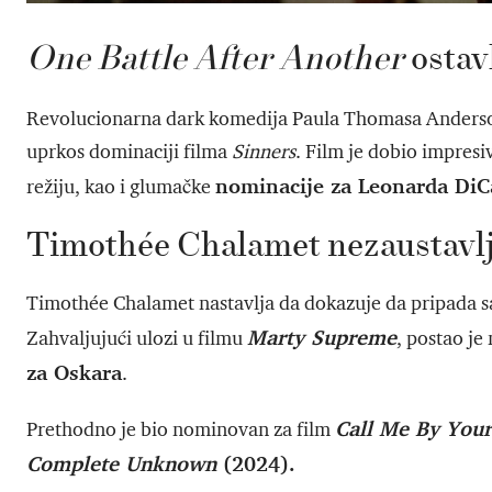
One Battle After Another
ostav
Revolucionarna dark komedija Paula Thomasa Ander
uprkos dominaciji filma
Sinners
. Film je dobio impresiv
nominacije za Leonarda DiCa
režiju, kao i glumačke
Timothée Chalamet nezaustavlj
Timothée Chalamet nastavlja da dokazuje da pripada 
Marty Supreme
Zahvaljujući ulozi u filmu
, postao je
za Oskara
.
Call Me By You
Prethodno je bio nominovan za film
Complete Unknown
(2024).