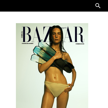
Searc
for: