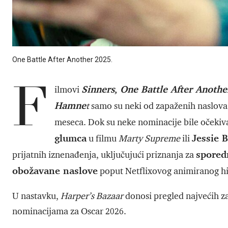
One Battle After Another 2025.
F
Sinners
,
One Battle After Anothe
ilmovi
Hamne
t
samo su neki od zapaženih naslova 
meseca. Dok su neke nominacije bile očeki
glumca
Jessie 
u filmu
Marty Supreme
ili
spored
prijatnih iznenađenja, uključujući priznanja za
obožavane naslove
poput Netflixovog animiranog h
U nastavku,
Harper’s Bazaar
donosi pregled najvećih z
nominacijama za Oscar 2026.