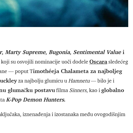
r
,
Marty Supreme
,
Bugonia
,
Sentimental Value
i
Oscara
koji su osvojili nominacije uoči dodele
sledećeg
imothéeja Chalameta za najboljeg
vane — poput T
Buckley
za najbolju glumicu u
Hamnetu
— bilo je i
nu glumačku postavu
globalno
filma
Sinners
, kao i
K-Pop Demon Hunters
.
ita
aključaka, iznenađenja i izostanaka među ovogodišnjim