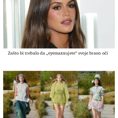
Zašto bi trebalo da „eyemaxxujete“ svoje braon oči