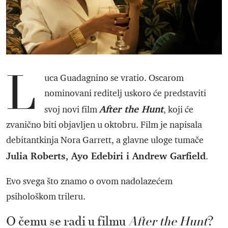
L
uca Guadagnino se vratio. Oscarom
nominovani reditelj uskoro će predstaviti
After the Hunt
svoj novi film
, koji će
zvanično biti objavljen u oktobru. Film je napisala
debitantkinja Nora Garrett, a glavne uloge tumače
Julia Roberts, Ayo Edebiri i Andrew Garfield
.
Evo svega što znamo o ovom nadolazećem
psihološkom trileru.
O čemu se radi u filmu
After the Hunt
?