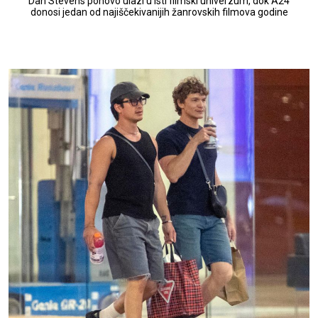
Dan Stevens ponovo ulazi u isti filmski univerzum, dok A24
donosi jedan od najiščekivanijih žanrovskih filmova godine