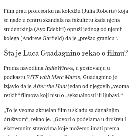
Film prati profesorku na koledžu (Julia Roberts) koja
se nađe u centru skandala na fakultetu kada njena
studentkinja (Ayo Edebiri) optuži jednog od njenih
kolega (Andrew Garfield) da je „prešao granicu“.
Šta je Luca Guadagnino rekao o filmu?
Prema navodima
IndieWire
-a, u gostovanju u
podkastu
WTF with Marc Maron
, Guadagnino je
izjavio da je
After the Hunt
jedan od njegovih „veoma
retkih“ filmova koji nisu o „seksualnosti ili ljubavi.“
„To je veoma aktuelan film u skladu sa današnjim
društvom“, rekao je. „Govori o podelama u društvu i
ekstremnim stavovima koje možemo imati prema