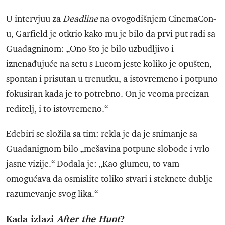
U intervjuu za
Deadline
na ovogodišnjem CinemaCon-
u, Garfield je otkrio kako mu je bilo da prvi put radi sa
Guadagninom: „Ono što je bilo uzbudljivo i
iznenađujuće na setu s Lucom jeste koliko je opušten,
spontan i prisutan u trenutku, a istovremeno i potpuno
fokusiran kada je to potrebno. On je veoma precizan
reditelj, i to istovremeno.“
Edebiri se složila sa tim: rekla je da je snimanje sa
Guadanignom bilo „mešavina potpune slobode i vrlo
jasne vizije.“ Dodala je: „Kao glumcu, to vam
omogućava da osmislite toliko stvari i steknete dublje
razumevanje svog lika.“
Kada izlazi
After the Hunt
?