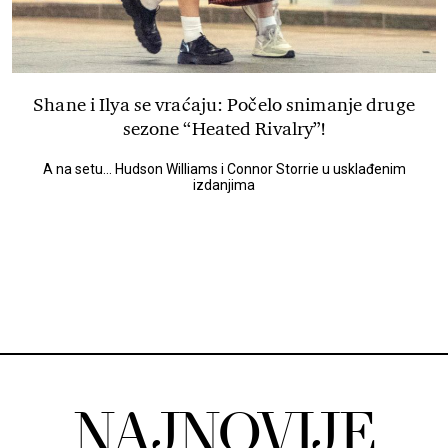
Shane i Ilya se vraćaju: Počelo snimanje druge
sezone “Heated Rivalry”!
A na setu... Hudson Williams i Connor Storrie u usklađenim
izdanjima
NAJNOVIJE