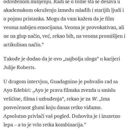
određenom mišljenju. Radi se o tome šta se dešava u
akademskom okruženju između mlađih i starijih ljudi i
o pojmu pristanka. Mogu da vam kažem da je film
veoma nabijen emocijama. Veoma je provokativan, ali
ne na glup način, već, rekao bih, na veoma promišljen i
artikulisan način.“
Takođe je dodao da je ovo „najbolja uloga“ u karijeri
Julije Roberts.
U drugom intervjuu, Guadagnino je pohvalio rad sa
Ayo Edebiri: „Ayo je prava filmska zvezda u smislu
veličine, filma i uzbuđenja“, rekao je za
W
. „Ima
posvećenost glumi koju danas retko viđamo.
Apsolutno privlači vaš pogled. Duhovita je i izuzetno
lepa – a to je vrlo retka kombinacija.“