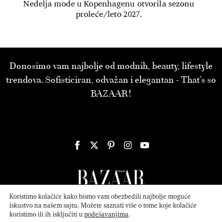
Nedelja mode u Kopenhagenu otvorila sezonu
proleće/leto 2027.
Donosimo vam najbolje od modnih, beauty, lifestyle
trendova. Sofisticiran, odvažan i elegantan - That’s so
BAZAAR!
Koristimo kolačiće kako bismo vam obezbedili najbolje moguće
iskustvo na našem sajtu. Možete saznati više o tome koje kolačiće
koristimo ili ih isključiti u
podešavanjima
.
© 2026
ATTICA MEDIA
Serbia, Inc. All Rights Reserved.
Politika