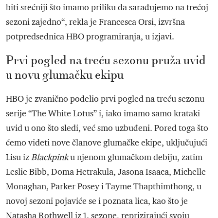
biti srećniji što imamo priliku da sarađujemo na trećoj
sezoni zajedno“, rekla je Francesca Orsi, izvršna
potpredsednica HBO programiranja, u izjavi.
Prvi pogled na treću sezonu pruža uvid
u novu glumačku ekipu
HBO je zvanično podelio prvi pogled na treću sezonu
serije “The White Lotus” i, iako imamo samo krataki
uvid u ono što sledi, već smo uzbuđeni. Pored toga što
ćemo videti nove članove glumačke ekipe, uključujući
Lisu iz
Blackpink
u njenom glumačkom debiju, zatim
Leslie Bibb, Doma Hetrakula, Jasona Isaaca, Michelle
Monaghan, Parker Posey i Tayme Thapthimthong, u
novoj sezoni pojaviće se i poznata lica, kao što je
Natasha Rothwell iz 1. sezone, reprizirajući svoju