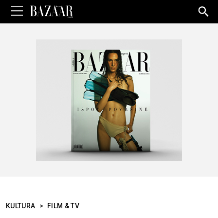
Sea
for:
KULTURA
>
FILM & TV