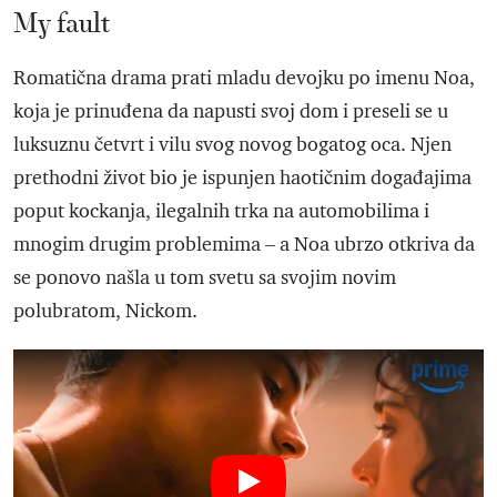
My fault
Romatična drama prati mladu devojku po imenu Noa,
koja je prinuđena da napusti svoj dom i preseli se u
luksuznu četvrt i vilu svog novog bogatog oca. Njen
prethodni život bio je ispunjen haotičnim događajima
poput kockanja, ilegalnih trka na automobilima i
mnogim drugim problemima – a Noa ubrzo otkriva da
se ponovo našla u tom svetu sa svojim novim
polubratom, Nickom.