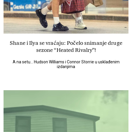
Shane i Ilya se vraćaju: Počelo snimanje druge
sezone “Heated Rivalry”!
A na setu... Hudson Williams i Connor Storrie u usklađenim
izdanjima