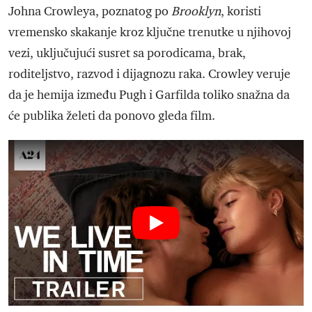
Johna Crowleya, poznatog po
Brooklyn
, koristi
vremensko skakanje kroz ključne trenutke u njihovoj
vezi, uključujući susret sa porodicama, brak,
roditeljstvo, razvod i dijagnozu raka. Crowley veruje
da je hemija između Pugh i Garfilda toliko snažna da
će publika želeti da ponovo gleda film.