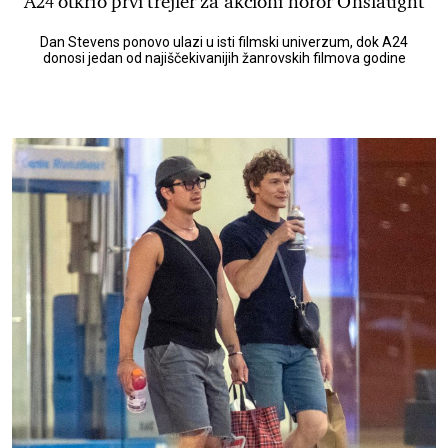
A24 otkrio prvi trejler za akcioni horor Onslaught
Dan Stevens ponovo ulazi u isti filmski univerzum, dok A24
donosi jedan od najiščekivanijih žanrovskih filmova godine