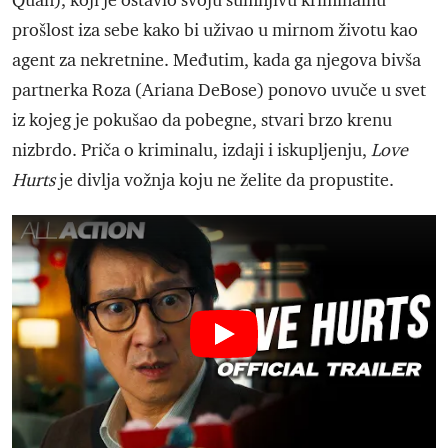
Quan), koji je ostavio svoju sumnjivu kriminalnu
prošlost iza sebe kako bi uživao u mirnom životu kao
agent za nekretnine. Međutim, kada ga njegova bivša
partnerka Roza (Ariana DeBose) ponovo uvuče u svet
iz kojeg je pokušao da pobegne, stvari brzo krenu
nizbrdo. Priča o kriminalu, izdaji i iskupljenju,
Love
Hurts
je divlja vožnja koju ne želite da propustite.