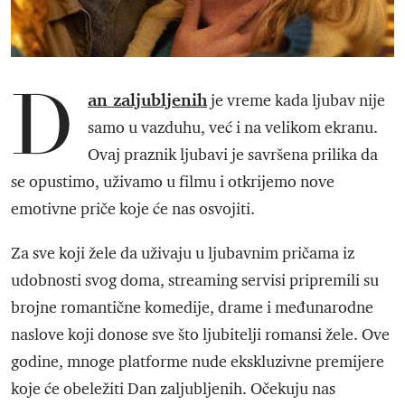
D
an zaljubljenih
je vreme kada ljubav nije
samo u vazduhu, već i na velikom ekranu.
Ovaj praznik ljubavi je savršena prilika da
se opustimo, uživamo u filmu i otkrijemo nove
emotivne priče koje će nas osvojiti.
Za sve koji žele da uživaju u ljubavnim pričama iz
udobnosti svog doma, streaming servisi pripremili su
brojne romantične komedije, drame i međunarodne
naslove koji donose sve što ljubitelji romansi žele. Ove
godine, mnoge platforme nude ekskluzivne premijere
koje će obeležiti Dan zaljubljenih. Očekuju nas