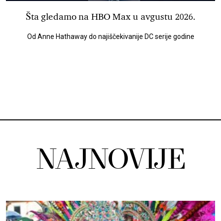
Šta gledamo na HBO Max u avgustu 2026.
Od Anne Hathaway do najiščekivanije DC serije godine
NAJNOVIJE