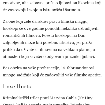
emotivne, ali i zabavne priče o ljubavi, sa likovima koji
će vas osvojiti svojom iskrenošću i šarmom.
Za one koji žele da iskusе pravu filmsku magiju,
bioskopi će ove godine ponuditi nekoliko uzbudljivih
romantičnih filmova. Poseta bioskopu na Dan
zaljubljenih može biti posebno iskustvo, jer pruža
priliku da uživate u filmovima na velikom platnu, u
atmosferi koja savršeno odgovara prazniku ljubavi.
Bez obzira na vaše prefernecije, 14. februar donosi
mnogo sadržaja koji će zadovoljiti vaše filmske apetite.
Love Hurts
Kriminalistički triler prati Marvina Gabla (Ke Huy