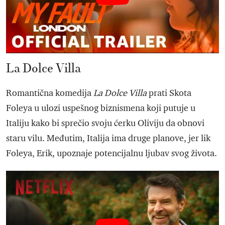
La Dolce Villa
Romantična komedija
La Dolce Villa
prati Skota
Foleya u ulozi uspešnog biznismena koji putuje u
Italiju kako bi sprečio svoju ćerku Oliviju da obnovi
staru vilu. Međutim, Italija ima druge planove, jer lik
Foleya, Erik, upoznaje potencijalnu ljubav svog života.