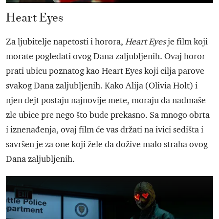
Heart Eyes
Za ljubitelje napetosti i horora,
Heart Eyes
je film koji
morate pogledati ovog Dana zaljubljenih. Ovaj horor
prati ubicu poznatog kao Heart Eyes koji cilja parove
svakog Dana zaljubljenih. Kako Alija (Olivia Holt) i
njen dejt postaju najnovije mete, moraju da nadmaše
zle ubice pre nego što bude prekasno. Sa mnogo obrta
i iznenađenja, ovaj film će vas držati na ivici sedišta i
savršen je za one koji žele da dožive malo straha ovog
Dana zaljubljenih.