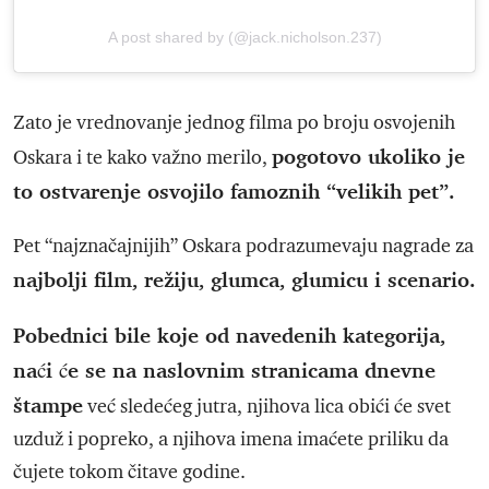
A post shared by (@jack.nicholson.237)
Zato je vrednovanje jednog filma po broju osvojenih
pogotovo ukoliko je
Oskara i te kako važno merilo,
to ostvarenje osvojilo famoznih “velikih pet”.
Pet “najznačajnijih” Oskara podrazumevaju nagrade za
najbolji film, režiju, glumca, glumicu i scenario.
Pobednici bile koje od navedenih kategorija,
naći će se na naslovnim stranicama dnevne
štampe
već sledećeg jutra, njihova lica obići će svet
uzduž i popreko, a njihova imena imaćete priliku da
čujete tokom čitave godine.