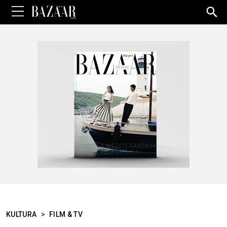
Sea
for:
KULTURA
>
FILM & TV