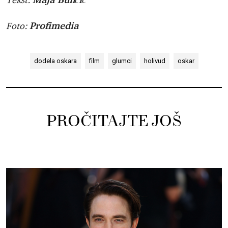
Tekst:
Profimedia
Foto:
dodela oskara
film
glumci
holivud
oskar
PROČITAJTE JOŠ