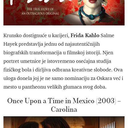
Frida Kahlo
Krunsko dostignuće u karijeri,
Salme
Hayek predstavlja jednu od najautentičnijih
biografskih transformacija u filmskoj istoriji. Njen
portret umetnice je istovremeno osećajna studija
fizičkog bola i dirljiva odbrana kreativne slobode. Ova
uloga donela joj je ne samo nominaciju za Oskara već i
mesto u pantheonu velikih glumaca svog doba.
Once Upon a Time in Mexico (2003) –
Carolina