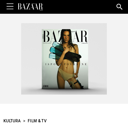
Sea
for:
KULTURA
>
FILM & TV