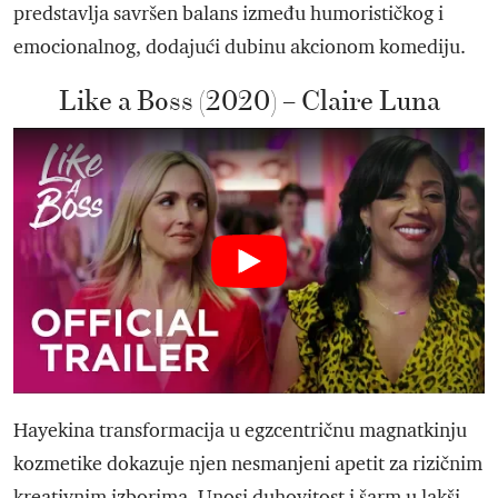
predstavlja savršen balans između humorističkog i
emocionalnog, dodajući dubinu akcionom komediju.
Like a Boss (2020) – Claire Luna
Hayekina transformacija u egzcentričnu magnatkinju
kozmetike dokazuje njen nesmanjeni apetit za rizičnim
kreativnim izborima. Unosi duhovitost i šarm u lakši