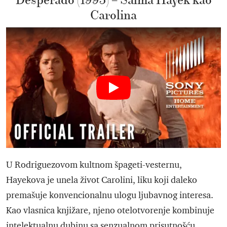
Desperado (1995) – Salma Hayek kao
Carolina
U Rodriguezovom kultnom špageti-vesternu,
Hayekova je unela život Carolini, liku koji daleko
premašuje konvencionalnu ulogu ljubavnog interesa.
Kao vlasnica knjižare, njeno otelotvorenje kombinuje
intelektualnu dubinu sa senzualnom prisutnošću,