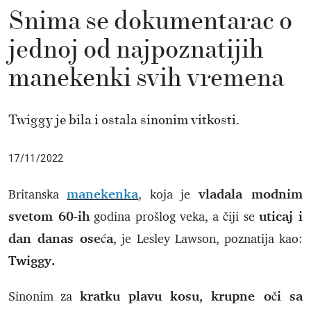
Snima se dokumentarac o
jednoj od najpoznatijih
manekenki svih vremena
Twiggy je bila i ostala sinonim vitkosti.
17/11/2022
manekenka
vladala modnim
Britanska
, koja je
svetom 60-ih
uticaj i
godina prošlog veka, a čiji se
dan danas oseća
, je Lesley Lawson, poznatija kao:
Twiggy.
kratku plavu kosu, krupne oči sa
Sinonim za