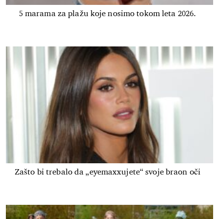
5 marama za plažu koje nosimo tokom leta 2026.
Zašto bi trebalo da „eyemaxxujete“ svoje braon oči