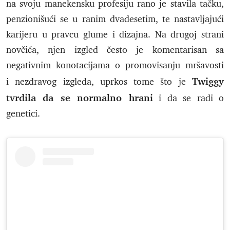
na svoju manekensku profesiju rano je stavila tačku,
penzionišući se u ranim dvadesetim, te nastavljajući
karijeru u pravcu glume i dizajna. Na drugoj strani
novčića, njen izgled često je komentarisan sa
negativnim konotacijama o promovisanju mršavosti
Twiggy
i nezdravog izgleda, uprkos tome što je
tvrdila da se normalno hrani
i da se radi o
genetici.