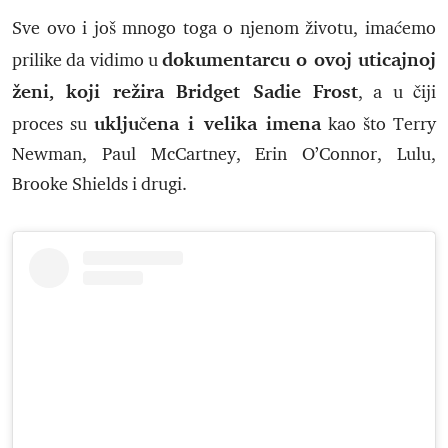
Sve ovo i još mnogo toga o njenom životu, imaćemo
dokumentarcu o ovoj uticajnoj
prilike da vidimo u
ženi, koji režira Bridget Sadie Frost
, a u čiji
uključena i velika imena
proces su
kao što Terry
Newman, Paul McCartney, Erin O’Connor, Lulu,
Brooke Shields i drugi.