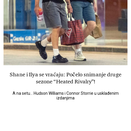
Shane i Ilya se vraćaju: Počelo snimanje druge
sezone “Heated Rivalry”!
A na setu... Hudson Williams i Connor Storrie u usklađenim
izdanjima