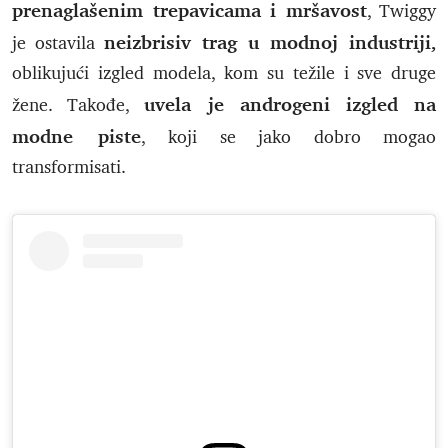
prenaglašenim trepavicama i mršavost
, Twiggy
neizbrisiv trag u modnoj industriji,
je ostavila
oblikujući izgled modela, kom su težile i sve druge
uvela je androgeni izgled na
žene. Takođe,
modne piste
, koji se jako dobro mogao
transformisati.