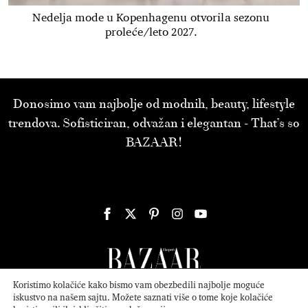
Nedelja mode u Kopenhagenu otvorila sezonu
proleće/leto 2027.
Donosimo vam najbolje od modnih, beauty, lifestyle
trendova. Sofisticiran, odvažan i elegantan - That’s so
BAZAAR!
Koristimo kolačiće kako bismo vam obezbedili najbolje moguće
iskustvo na našem sajtu. Možete saznati više o tome koje kolačiće