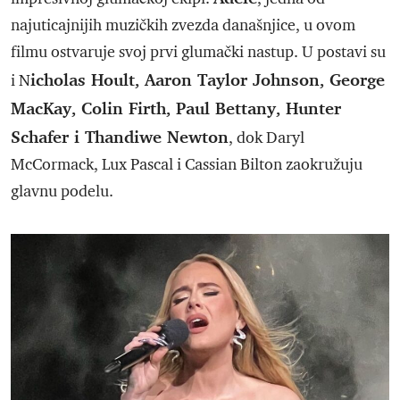
najuticajnijih muzičkih zvezda današnjice, u ovom
filmu ostvaruje svoj prvi glumački nastup. U postavi su
icholas Hoult, Aaron Taylor Johnson, George
i N
MacKay, Colin Firth, Paul Bettany, Hunter
Schafer i Thandiwe Newton
, dok Daryl
McCormack, Lux Pascal i Cassian Bilton zaokružuju
glavnu podelu.