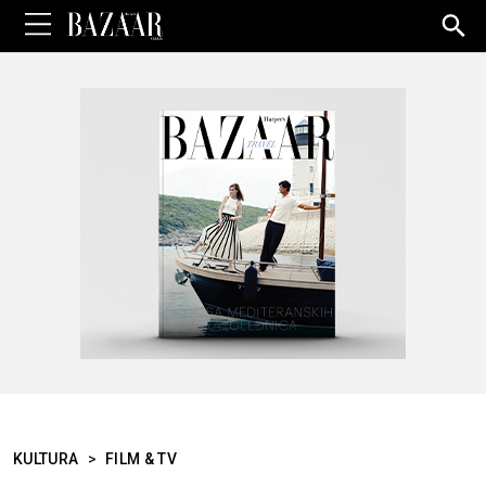
Sea
for:
KULTURA
>
FILM & TV