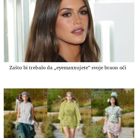
Zašto bi trebalo da „eyemaxxujete“ svoje braon oči