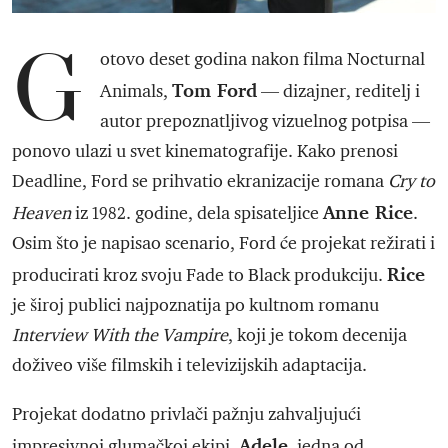
G
otovo deset godina nakon filma Nocturnal
Tom Ford
Animals,
— dizajner, reditelj i
autor prepoznatljivog vizuelnog potpisa —
ponovo ulazi u svet kinematografije. Kako prenosi
Deadline, Ford se prihvatio ekranizacije romana
Cry to
Anne Rice
Heaven
iz 1982. godine, dela spisateljice
.
Osim što je napisao scenario, Ford će projekat režirati i
Rice
producirati kroz svoju Fade to Black produkciju.
je široj publici najpoznatija po kultnom romanu
Interview With the Vampire
, koji je tokom decenija
doživeo više filmskih i televizijskih adaptacija.
Projekat dodatno privlači pažnju zahvaljujući
Adele
impresivnoj glumačkoj ekipi.
, jedna od