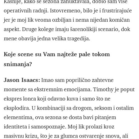
Kasnije, kako se sezona zahuktavala, dobio sam više
operativnih radnji. Istovremeno, bilo je i frustrirajuće
jer je moj lik veoma ozbiljan i nema nijedan komičan
aspekt. Druge kolege imaju šarenolikiji scenario, dok
mene obavija jedna velika tragedija.
Koje scene su Vam najteže pale tokom
snimanja?
Jason Isaacs:
Imao sam poprilično zahtevne
momente sa ekstremnim emocijama. Timothy je poput
ekspres lonca koji odavno kuva i samo što ne
eksplodira. U kombinaciji sa drogom, seksom i ostalim
elementima, ova sezona se dosta bavi pitanjem
identiteta i samospoznaje. Moj lik prolazi kroz
masivnu krizu, što je za glumca ostvarenje snova, ali