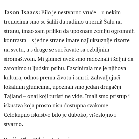
Jason Isaacs:
Bilo je nestvarno vruće – u nekim
trenucima smo se šalili da radimo u rerni! Šalu na
stranu, imao sam priliku da upoznam zemlju ogromnih
kontrasta – s jedne strane imate najluksuznije rizorte
na svetu, a s druge se suočavate sa ozbiljnim
siromaštvom. Mi glumci uvek smo radoznali i željni da
zaronimo u ljudsku psihu. Fascinirala me je njihova
kultura, odnos prema životu i smrti. Zahvaljujući
lokalnim glumcima, upoznali smo jedan drugačiji
Tajland – onaj koji turisti ne vide. Imali smo pristup i
iskustva koja prosto nisu dostupna svakome.
Celokupno iskustvo bilo je duboko, višeslojno i
stvarno.