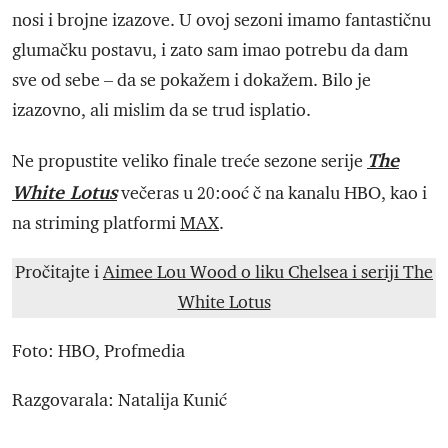
nosi i brojne izazove. U ovoj sezoni imamo fantastičnu
glumačku postavu, i zato sam imao potrebu da dam
sve od sebe – da se pokažem i dokažem. Bilo je
izazovno, ali mislim da se trud isplatio.
The
Ne propustite veliko finale treće sezone serije
White Lotus
večeras u 20:ooć č na kanalu HBO, kao i
na striming platformi
MAX
.
Pročitajte i
Aimee Lou Wood o liku Chelsea i seriji The
White Lotus
Foto: HBO, Profmedia
Razgovarala: Natalija Kunić