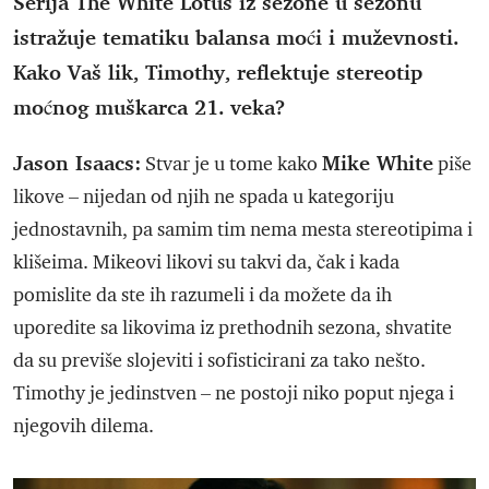
Serija The White Lotus iz sezone u sezonu
istražuje tematiku balansa moći i muževnosti.
Kako Vaš lik, Timothy, reflektuje stereotip
moćnog muškarca 21. veka?
Jason Isaacs:
Mike White
Stvar je u tome kako
piše
likove – nijedan od njih ne spada u kategoriju
jednostavnih, pa samim tim nema mesta stereotipima i
klišeima. Mikeovi likovi su takvi da, čak i kada
pomislite da ste ih razumeli i da možete da ih
uporedite sa likovima iz prethodnih sezona, shvatite
da su previše slojeviti i sofisticirani za tako nešto.
Timothy je jedinstven – ne postoji niko poput njega i
njegovih dilema.