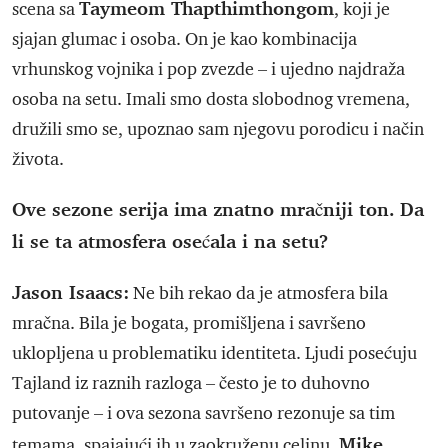
Taymeom Thapthimthongom
scena sa
, koji je
sjajan glumac i osoba. On je kao kombinacija
vrhunskog vojnika i pop zvezde – i ujedno najdraža
osoba na setu. Imali smo dosta slobodnog vremena,
družili smo se, upoznao sam njegovu porodicu i način
života.
Ove sezone serija ima znatno mračniji ton. Da
li se ta atmosfera osećala i na setu?
Jason Isaacs:
Ne bih rekao da je atmosfera bila
mračna. Bila je bogata, promišljena i savršeno
uklopljena u problematiku identiteta. Ljudi posećuju
Tajland iz raznih razloga – često je to duhovno
putovanje – i ova sezona savršeno rezonuje sa tim
Mike
temama, spajajući ih u zaokruženu celinu.