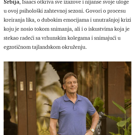
Srbija
, Isaacs otkriva sve izazove i nijanse svoje uloge
u ovoj psihološki zahtevnoj sezoni. Govori o procesu
kreiranja lika, o dubokim emocijama i unutrašnjoj krizi
koju je nosio tokom snimanja, ali i o iskustvima koja je
stekao radeći sa vrhunskim kolegama i snimajući u
egzotičnom tajlandskom okruženju.