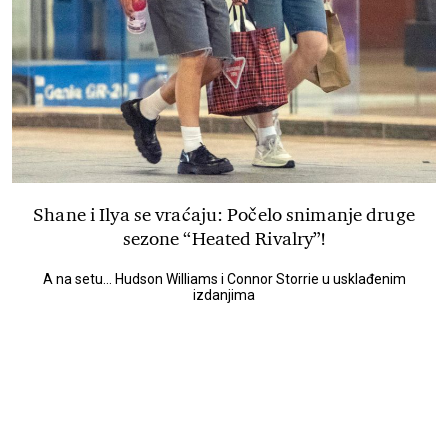
Shane i Ilya se vraćaju: Počelo snimanje druge
sezone “Heated Rivalry”!
A na setu... Hudson Williams i Connor Storrie u usklađenim
izdanjima