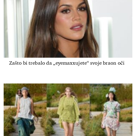
Zašto bi trebalo da „eyemaxxujete“ svoje braon oči