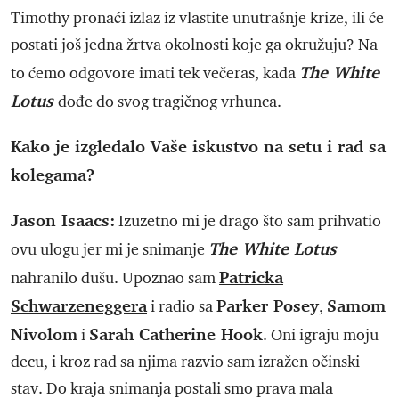
Timothy pronaći izlaz iz vlastite unutrašnje krize, ili će
postati još jedna žrtva okolnosti koje ga okružuju? Na
The White
to ćemo odgovore imati tek večeras, kada
Lotus
dođe do svog tragičnog vrhunca.
Kako je izgledalo Vaše iskustvo na setu i rad sa
kolegama?
Jason Isaacs:
Izuzetno mi je drago što sam prihvatio
The White Lotus
ovu ulogu jer mi je snimanje
Patricka
nahranilo dušu. Upoznao sam
Schwarzeneggera
Parker Posey
Samom
i radio sa
,
Nivolom
Sarah Catherine Hook
i
. Oni igraju moju
decu, i kroz rad sa njima razvio sam izražen očinski
stav. Do kraja snimanja postali smo prava mala