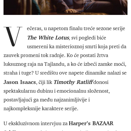
V
ečeras, u napetom finalu treće sezone serije
The White Lotus
, svi pogledi biće
usmereni ka misterioznoj smrti koja preti da
zauvek promeni tok radnje. Ko će postati žrtva
luksuznog raja na Tajlandu, a ko će izbeći zamke moći,
straha i tuge? U središtu ove napete dinamike nalazi se
Jason Isaacs
Timothy Ratliff
, čiji lik
donosi
spektakularnu dubinu i emocionalnu složenost,
postavljajući ga među najzanimljivije i
najkompleksnije karaktere serije.
Harper’s BAZAAR
U ekskluzivnom intervjuu za