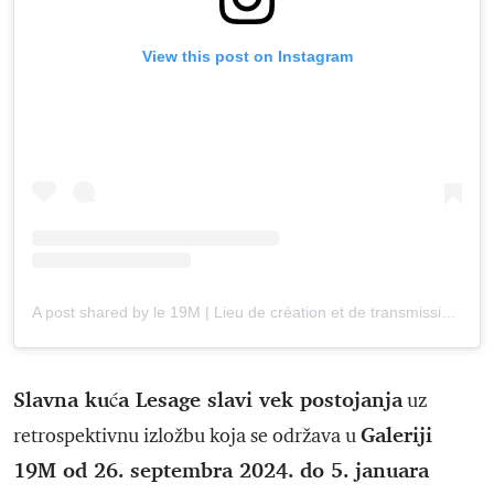
View this post on Instagram
A post shared by le 19M | Lieu de création et de transmission des Métiers d’art (@le19m)
Slavna kuća Lesage slavi vek postojanja
uz
Galeriji
retrospektivnu izložbu koja se održava u
19M od 26. septembra 2024. do 5. januara