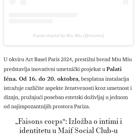
A post shared by Miu Miu (@miumiu)
U okviru Art Basel Paris 2024, prestižni brend Miu Miu
Palati
predstavlja inovativni umetnički projekat u
Iéna. Od 16. do 20. oktobra
, besplatna instalacija
istražuje različite aspekte ženstvenosti kroz umetnost i
dizajn, pružajući poseban estetski doživljaj u jednom
od najimpozantnijih prostora Pariza.
„Faisons corps“: Izložba o intimi i
identitetu u Maif Social Club-u