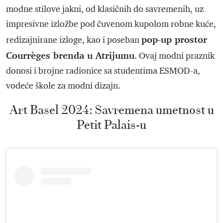
modne stilove jakni, od klasičnih do savremenih, uz
impresivne izložbe pod čuvenom kupolom robne kuće,
pop-up prostor
redizajnirane izloge, kao i poseban
Courrèges brenda u Atrijumu
. Ovaj modni praznik
donosi i brojne radionice sa studentima ESMOD-a,
vodeće škole za modni dizajn.
Art Basel 2024: Savremena umetnost u
Petit Palais-u