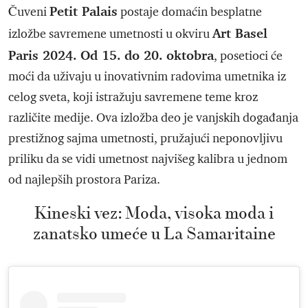
Petit Palais
Čuveni
postaje domaćin besplatne
Art Basel
izložbe savremene umetnosti u okviru
Paris 2024. Od 15. do 20. oktobra
, posetioci će
moći da uživaju u inovativnim radovima umetnika iz
celog sveta, koji istražuju savremene teme kroz
različite medije. Ova izložba deo je vanjskih događanja
prestižnog sajma umetnosti, pružajući neponovljivu
priliku da se vidi umetnost najvišeg kalibra u jednom
od najlepših prostora Pariza.
Kineski vez: Moda, visoka moda i
zanatsko umeće u La Samaritaine