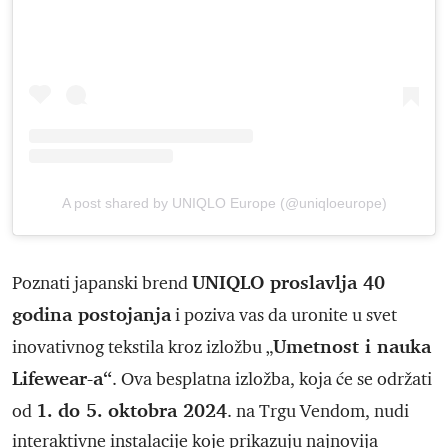
A post shared by UNIQLO Europe (@uniqloeurope)
UNIQLO proslavlja 40
Poznati japanski brend
godina postojanja
i poziva vas da uronite u svet
Umetnost i nauka
inovativnog tekstila kroz izložbu „
Lifewear-a“
. Ova besplatna izložba, koja će se održati
1. do 5. oktobra 2024
od
. na Trgu Vendom, nudi
interaktivne instalacije koje prikazuju najnovija