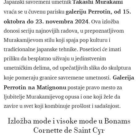
Takashi Murakami
Japanski savremeni umetnik
galeriju Perrotin, od 15.
vraća se u čuvenu parisku
oktobra do 23. novembra 2024
. Ova izložba
donosi seriju najnovijih radova, u prepoznatljivom
Murakamijevom stilu koji spaja pop kulturu i
tradicionalne japanske tehnike. Posetioci će imati
priliku da besplatno uživaju u jedinstvenim
umetničkim delima, od upečatljivih slika do skulptura
Galerija
koje pomeraju granice savremene umetnosti.
Perrotin na Matignonu
postaje pravo mesto za
ljubitelje Murakamijevog opusa i one koji žele da
zavire u svet koji kombinuje prošlost i sadašnjost.
Izložba mode i visoke mode u Bonams
Cornette de Saint Cyr