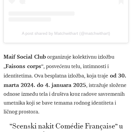
A post shared by Matchwithart (@matchwithart)
Maif Social Club
organizuje kolektivnu izložbu
Faisons corps
„
“, posvećenu telu, intimnosti i
od 30.
identitetima. Ova besplatna izložba, koja traje
marta 2024. do 4. januara 2025
, istražuje složene
odnose između tela i društva kroz radove savremenih
umetnika koji se bave temama rodnog identiteta i
ličnog prostora.
“Scenski nakit Comédie Française“ u