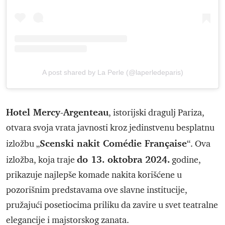
A post shared by La Perle (@laperledeparis)
Hotel Mercy-Argenteau
, istorijski dragulj Pariza,
otvara svoja vrata javnosti kroz jedinstvenu besplatnu
Scenski nakit Comédie Française
izložbu „
“. Ova
do 13. oktobra 2024.
izložba, koja traje
godine,
prikazuje najlepše komade nakita korišćene u
pozorišnim predstavama ove slavne institucije,
pružajući posetiocima priliku da zavire u svet teatralne
elegancije i majstorskog zanata.