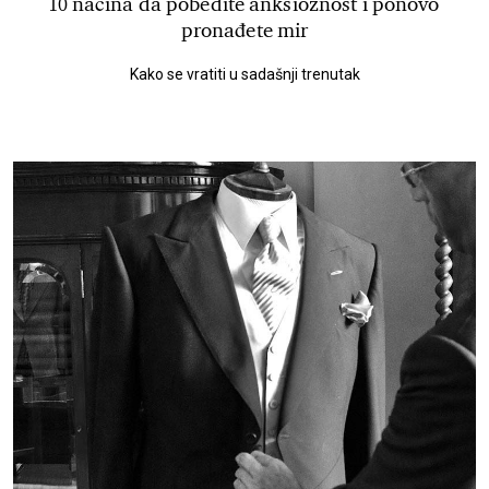
10 načina da pobedite anksioznost i ponovo
pronađete mir
Kako se vratiti u sadašnji trenutak