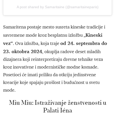
A post shared by Samaritaine (@samaritaineparis)
Samaritena postaje mesto susreta kineske tradicije i
Kineski
savremene mode kroz besplatnu izložbu „
vez“
od 24. septembra do
. Ova izložba, koja traje
23. oktobra 2024
, okuplja radove deset mladih
dizajnera koji reinterpretiraju drevne tehnike veza
kroz inovativne i modernističke modne komade.
Posetioci će imati priliku da otkriju jedinstvene
kreacije koje spajaju prošlost i budućnost u svetu
mode.
Miu Miu: Istraživanje ženstvenosti u
Palati Iéna