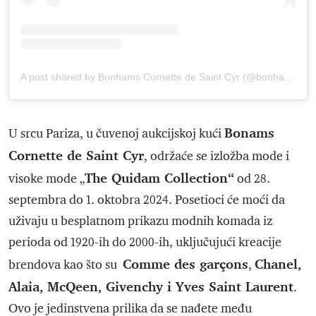
A post shared by Bonhams Cornette de Saint Cyr (@bonhamscornettedestcyr)
Bonams
U srcu Pariza, u čuvenoj aukcijskoj kući
Cornette de Saint Cyr
, održaće se izložba mode i
The Quidam Collection“
visoke mode „
od 28.
septembra do 1. oktobra 2024. Posetioci će moći da
uživaju u besplatnom prikazu modnih komada iz
perioda od 1920-ih do 2000-ih, uključujući kreacije
Comme des garçons
Chanel,
brendova kao što su
,
Alaia, McQeen, Givenchy i Yves Saint Laurent
.
Ovo je jedinstvena prilika da se nađete među