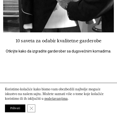
10 saveta za odabir kvalitetne garderobe
Otkrijte kako da izgradite garderober sa dugovečnim komadima.
Koristimo kolačiće kako bismo vam obezbedili najbolje moguće
iskustvo na našem sajtu. Možete saznati više o tome koje kolačiće
koristimo ili ih isključiti u
podešavanjima
.
Close GDPR Cookie Banner
Prihvati
NAJNOVIJE