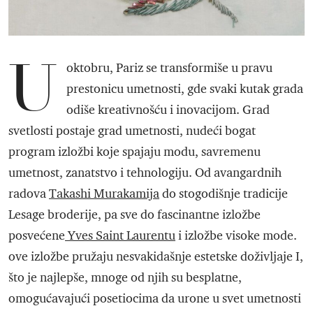
U
oktobru, Pariz se transformiše u pravu
prestonicu umetnosti, gde svaki kutak grada
odiše kreativnošću i inovacijom. Grad
svetlosti postaje grad umetnosti, nudeći bogat
program izložbi koje spajaju modu, savremenu
umetnost, zanatstvo i tehnologiju. Od avangardnih
radova
Takashi Murakamija
do stogodišnje tradicije
Lesage broderije, pa sve do fascinantne izložbe
posvećene
Yves Saint Laurentu
i izložbe visoke mode.
ove izložbe pružaju nesvakidašnje estetske doživljaje I,
što je najlepše, mnoge od njih su besplatne,
omogućavajući posetiocima da urone u svet umetnosti