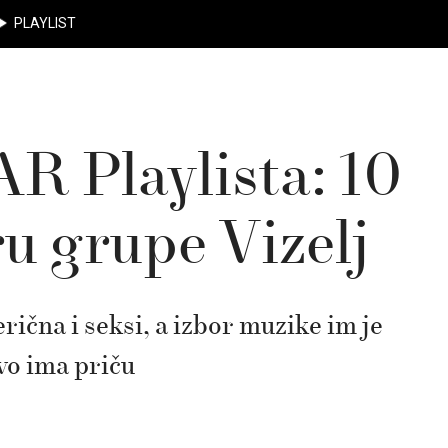
PLAYLIST
R Playlista: 10
u grupe Vizelj
rična i seksi, a izbor muzike im je
vo ima priču