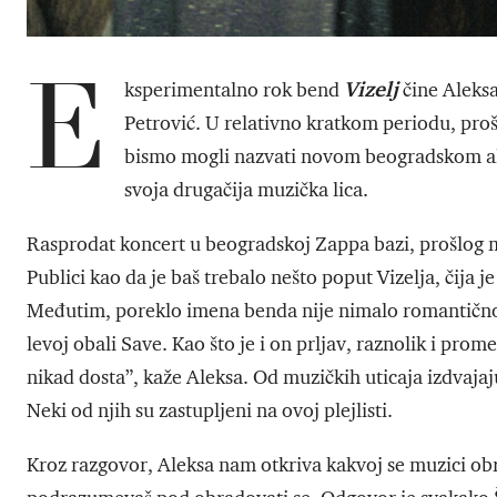
E
Vizelj
ksperimentalno rok bend
čine Aleksa
Petrović. U relativno kratkom periodu, proš
bismo mogli nazvati novom beogradskom al
svoja drugačija muzička lica.
Rasprodat koncert u beogradskoj Zappa bazi, prošlog m
Publici kao da je baš trebalo nešto poput Vizelja, čija 
Međutim, poreklo imena benda nije nimalo romantično:
levoj obali Save. Kao što je i on prljav, raznolik i prom
nikad dosta”, kaže Aleksa. Od muzičkih uticaja izdvaja
Neki od njih su zastupljeni na ovoj plejlisti.
Kroz razgovor, Aleksa nam otkriva kakvoj se muzici obra