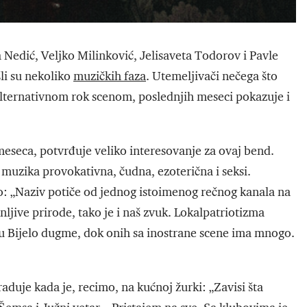
 Nedić, Veljko Milinković, Jelisaveta Todorov i Pavle
li su nekoliko
muzičkih faza
. Utemeljivači nečega što
ternativnom rok scenom, poslednjih meseci pokazuje i
eseca, potvrđuje veliko interesovanje za ovaj bend.
je muzika provokativna, čudna, ezoterična i seksi.
 „Naziv potiče od jednog istoimenog rečnog kanala na
enljive prirode, tako je i naš zvuk. Lokalpatriotizma
ju Bijelo dugme, dok onih sa inostrane scene ima mnogo.
duje kada je, recimo, na kućnoj žurki: „Zavisi šta