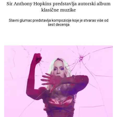
Sir Anthony Hopkins predstavlja autorski album
klasične muzike
Slavni glumac predstavlja kompozicije koje je stvarao više od
šest decenija