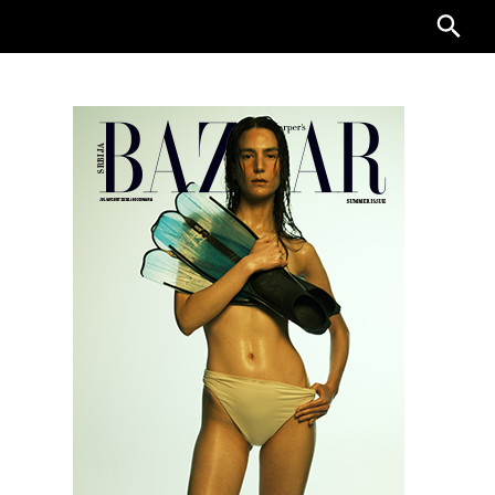
Searc
for: