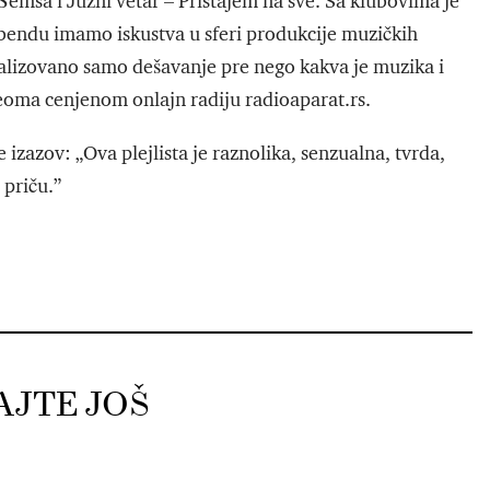
msa i Južni vetar – Pristajem na sve. Sa klubovima je
 bendu imamo iskustva u sferi produkcije muzičkih
alizovano samo dešavanje pre nego kakva je muzika i
veoma cenjenom onlajn radiju radioaparat.rs.
 izazov: „Ova plejlista je raznolika, senzualna, tvrda,
 priču.”
AJTE JOŠ