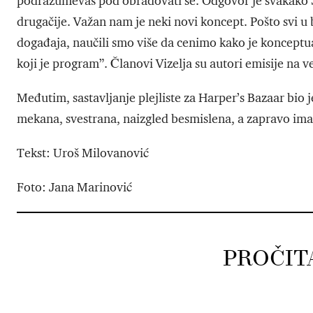
podrazumevaš pod obradovati se. Odgovor je svakako Še
drugačije. Važan nam je neki novi koncept. Pošto svi u
događaja, naučili smo više da cenimo kako je konceptu
koji je program”. Članovi Vizelja su autori emisije na 
Međutim, sastavljanje plejliste za Harper’s Bazaar bio je
mekana, svestrana, naizgled besmislena, a zapravo ima
Tekst: Uroš Milovanović
Foto: Jana Marinović
PROČIT