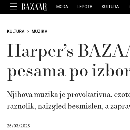
MODA
LEPOTA
KULTURA
KULTURA
>
MUZIKA
Harper’s BAZAA
pesama po izbor
Njihova muzika je provokativna, ezote
raznolik, naizgled besmislen, a zapra
26/03/2025