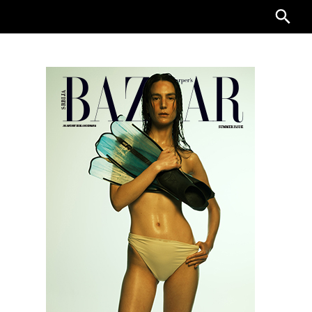
Searc
for: