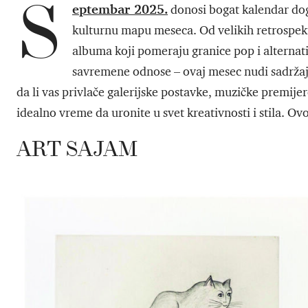
S
eptembar 2025.
donosi bogat kalendar dog
kulturnu mapu meseca. Od velikih retrospekt
albuma koji pomeraju granice pop i alternati
savremene odnose – ovaj mesec nudi sadržaje 
da li vas privlače galerijske postavke, muzičke premije
idealno vreme da uronite u svet kreativnosti i stila. Ov
ART SAJAM