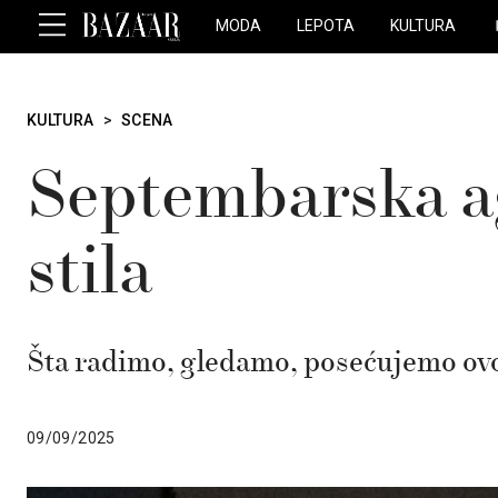
MODA
LEPOTA
KULTURA
KULTURA
>
SCENA
Septembarska ag
stila
Šta radimo, gledamo, posećujemo ov
09/09/2025