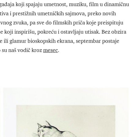
ađaja koji spajaju umetnost, muziku, film u dinamičnu
iva i prestižnih umetničkih sajmova, preko novih
vnog zvuka, pa sve do filmskih priča koje preispituju
koji inspirišu, pokreću i ostavljaju utisak. Bez obzira
re ili glamur bioskopskih ekrana, septembar postaje
o su naš vodič kroz
mesec
.