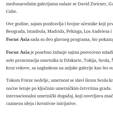
međunarodnim galerijama nalaze se David Zwirner, Gag
Cube.
Ove godine, sajam pozdravlja i brojne učesnike koji prvi
Beograda, Istanbula, Madrida, Pekinga, Los Anđelesa i S
Focus Asia
sada su deo glavnog programa, što pokazuj
Focus Asia
je posebno izdanje sajma posvećeno mladi
solo prezentacija umetnika iz Džakarte, Tokija, Seula,
kroz vekove, sa naglaskom na azijske galerije kao što s
Tokom Frieze nedelje, umetnost se slavi širom Seula kr
noćne šetnje po ključnim umetničkim četvrtima grada.
internacionalni umetnički događaj, koji osvetljava zna
razmenu ideja i kreativne inicijative.