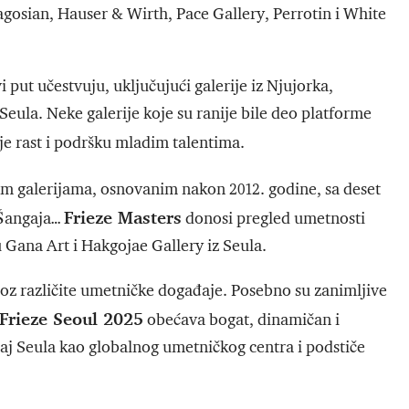
osian, Hauser & Wirth, Pace Gallery, Perrotin i White
 put učestvuju, uključujući galerije iz Njujorka,
eula. Neke galerije koje su ranije bile deo platforme
e rast i podršku mladim talentima.
m galerijama, osnovanim nakon 2012. godine, sa deset
Frieze Masters
 Šangaja…
donosi pregled umetnosti
u Gana Art i Hakgojae Gallery iz Seula.
oz različite umetničke događaje. Posebno su zanimljive
Frieze Seoul 2025
obećava bogat, dinamičan i
čaj Seula kao globalnog umetničkog centra i podstiče