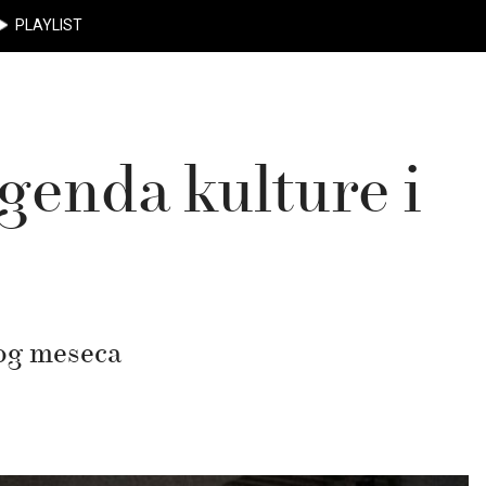
PLAYLIST
enda kulture i
og meseca