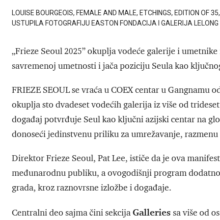
LOUISE BOURGEOIS, FEMALE AND MALE, ETCHINGS, EDITION OF 35,
USTUPILA FOTOGRAFIJU EASTON FONDACIJA I GALERIJA LELONG
„Frieze Seoul 2025” okuplja vodeće galerije i umetnike i
savremenoj umetnosti i jača poziciju Seula kao ključn
FRIEZE SEOUL se vraća u COEX centar u Gangnamu od 
okuplja sto dvadeset vodećih galerija iz više od tridese
događaj potvrđuje Seul kao ključni azijski centar na g
donoseći jedinstvenu priliku za umrežavanje, razmenu 
Direktor Frieze Seoul, Pat Lee, ističe da je ova manifes
međunarodnu publiku, a ovogodišnji program dodatno 
grada, kroz raznovrsne izložbe i događaje.
Galleries
Centralni deo sajma čini sekcija
sa više od o