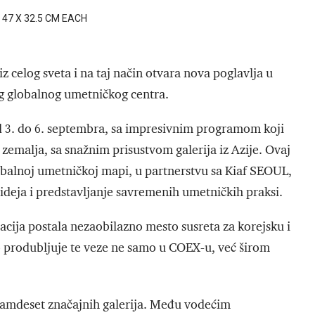
 47 X 32.5 CM EACH
z celog sveta i na taj način otvara nova poglavlja u
og globalnog umetničkog centra.
3. do 6. septembra, sa impresivnim programom koji
t zemalja, sa snažnim prisustvom galerija iz Azije. Ovaj
lobalnoj umetničkoj mapi, u partnerstvu sa Kiaf SEOUL,
ideja i predstavljanje savremenih umetničkih praksi.
tacija postala nezaobilazno mesto susreta za korejsku i
produbljuje te veze ne samo u COEX-u, već širom
samdeset značajnih galerija. Među vodećim