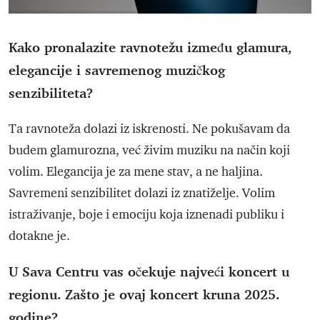
Kako pronalazite ravnotežu između glamura,
elegancije i savremenog muzičkog
senzibiliteta?
Ta ravnoteža dolazi iz iskrenosti. Ne pokušavam da
budem glamurozna, već živim muziku na način koji
volim. Elegancija je za mene stav, a ne haljina.
Savremeni senzibilitet dolazi iz znatiželje. Volim
istraživanje, boje i emociju koja iznenadi publiku i
dotakne je.
U Sava Centru vas očekuje najveći koncert u
regionu. Zašto je ovaj koncert kruna 2025.
godine?