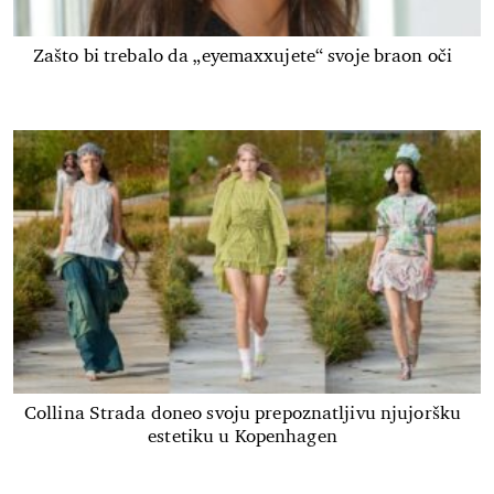
Zašto bi trebalo da „eyemaxxujete“ svoje braon oči
Collina Strada doneo svoju prepoznatljivu njujoršku
estetiku u Kopenhagen