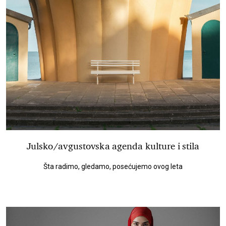
Julsko/avgustovska agenda kulture i stila
Šta radimo, gledamo, posećujemo ovog leta