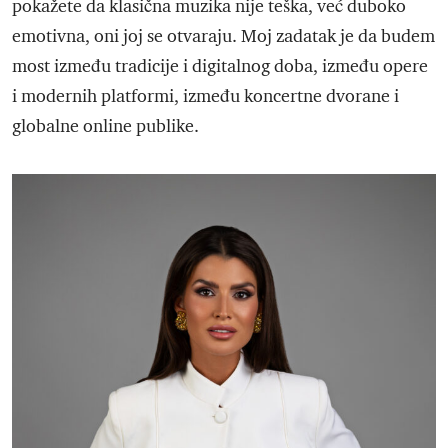
pokažete da klasična muzika nije teška, već duboko
emotivna, oni joj se otvaraju. Moj zadatak je da budem
most između tradicije i digitalnog doba, između opere
i modernih platformi, između koncertne dvorane i
globalne online publike.