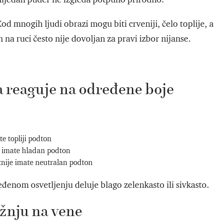
Kod mnogih ljudi obrazi mogu biti crveniji, čelo toplije, a
ch na ruci često nije dovoljan za pravi izbor nijanse.
a reaguje na određene boje
e topliji podton
da imate hladan podton
tnije imate neutralan podton
đenom osvetljenju deluje blago zelenkasto ili sivkasto.
žnju na vene