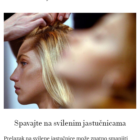
Spavajte na svilenim jastučnicama
Prelazak na svilene jastučnice može znatno smanjiti