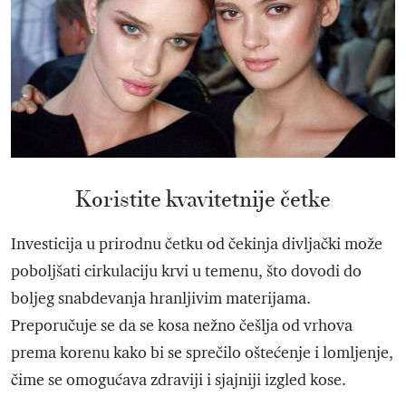
Koristite kvavitetnije četke
Investicija u prirodnu četku od čekinja divljački može
poboljšati cirkulaciju krvi u temenu, što dovodi do
boljeg snabdevanja hranljivim materijama.
Preporučuje se da se kosa nežno češlja od vrhova
prema korenu kako bi se sprečilo oštećenje i lomljenje,
čime se omogućava zdraviji i sjajniji izgled kose.