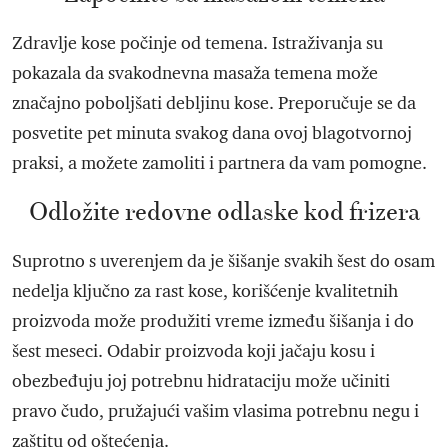
Zdravlje kose počinje od temena. Istraživanja su
pokazala da svakodnevna masaža temena može
značajno poboljšati debljinu kose. Preporučuje se da
posvetite pet minuta svakog dana ovoj blagotvornoj
praksi, a možete zamoliti i partnera da vam pomogne.
Odložite redovne odlaske kod frizera
Suprotno s uverenjem da je šišanje svakih šest do osam
nedelja ključno za rast kose, korišćenje kvalitetnih
proizvoda može produžiti vreme između šišanja i do
šest meseci. Odabir proizvoda koji jačaju kosu i
obezbeđuju joj potrebnu hidrataciju može učiniti
pravo čudo, pružajući vašim vlasima potrebnu negu i
zaštitu od oštećenja.