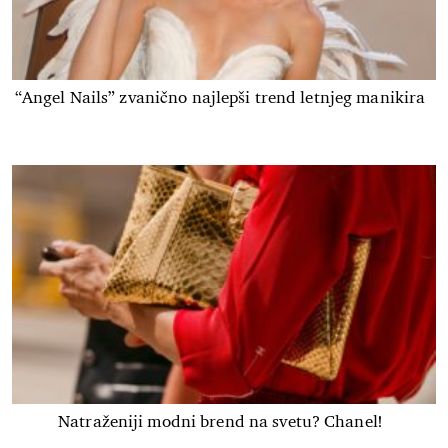
“Angel Nails” zvanično najlepši trend letnjeg manikira
Natraženiji modni brend na svetu? Chanel!