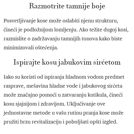
Razmotrite tamnije boje
Posvetljivanje kose može oslabiti njenu strukturu,
čineći je podložnijom lomljenju. Ako težite dugoj kosi,
razmislite o zadržavanju tamnijih tonova kako biste
minimizovali oštećenja.
Ispirajte kosu jabukovim sirćetom
Iako su koristi od ispiranja hladnom vodom predmet
rasprave, mešavina hladne vode i jabukovog sirćeta
može značajno pomoći u zatvaranju kutikula, čineći
kosu sjajnijom i zdravijom. Uključivanje ove
jednostavne metode u vašu rutinu pranja kose može
pružiti brzu revitalizaciju i poboljšati opšti izgled.