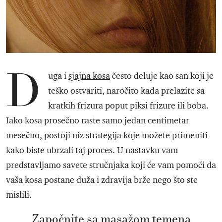
D
uga i
sjajna kosa
često deluje kao san koji je
teško ostvariti, naročito kada prelazite sa
kratkih frizura poput piksi frizure ili boba.
Iako kosa prosečno raste samo jedan centimetar
mesečno, postoji niz strategija koje možete primeniti
kako biste ubrzali taj proces. U nastavku vam
predstavljamo savete stručnjaka koji će vam pomoći da
vaša kosa postane duža i zdravija brže nego što ste
mislili.
Započnite sa masažom temena