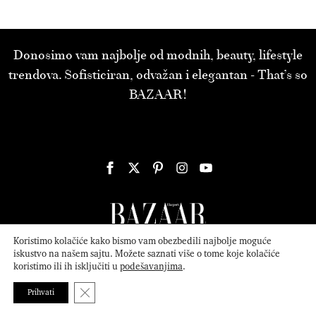
Donosimo vam najbolje od modnih, beauty, lifestyle
trendova. Sofisticiran, odvažan i elegantan - That’s so
BAZAAR!
Koristimo kolačiće kako bismo vam obezbedili najbolje moguće
iskustvo na našem sajtu. Možete saznati više o tome koje kolačiće
koristimo ili ih isključiti u
podešavanjima
.
© 2026
ATTICA MEDIA
Serbia, Inc. All Rights Reserved.
Politika
privatnosti
.
Close GDPR Cookie Banner
Prihvati