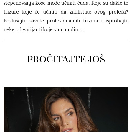
stepenovanja kose može učiniti čuda. Koje su dakle to
frizure koje će učiniti da zablistate ovog proleća?
Poslušajte savete profesionalnih frizera i isprobajte
neke od varijanti koje vam nudimo.
PROČITAJTE JOŠ