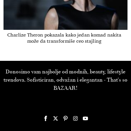
Charlize Theron pokazala kako jedan komad nakita
može da transformiše ceo stajling
Donosimo vam najbolje od modnih, beauty, lifestyle
trendova. Sofisticiran, odvažan i elegantan - That’s so
BAZAAR!