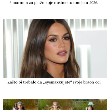
5 marama za plažu koje nosimo tokom leta 2026.
Zašto bi trebalo da „eyemaxxujete“ svoje braon oči