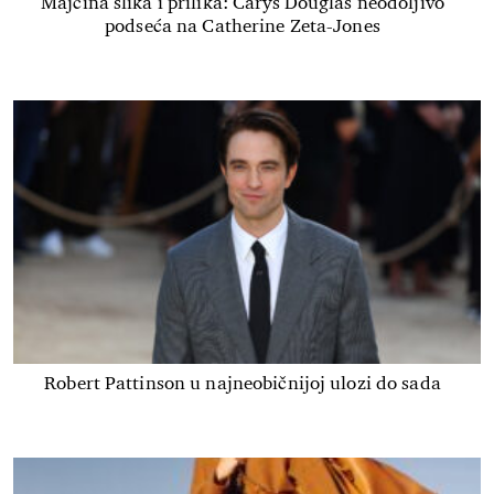
Majčina slika i prilika: Carys Douglas neodoljivo
podseća na Catherine Zeta-Jones
Robert Pattinson u najneobičnijoj ulozi do sada