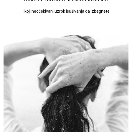
I koji neočekivani uzrok isušivanja da izbegnete