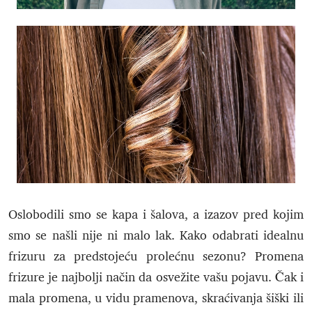
Oslobodili smo se kapa i šalova, a izazov pred kojim
smo se našli nije ni malo lak. Kako odabrati idealnu
frizuru za predstojeću prolećnu sezonu? Promena
frizure je najbolji način da osvežite vašu pojavu. Čak i
mala promena, u vidu pramenova, skraćivanja šiški ili