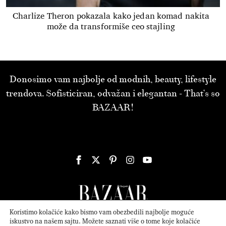
Charlize Theron pokazala kako jedan komad nakita
može da transformiše ceo stajling
Donosimo vam najbolje od modnih, beauty, lifestyle
trendova. Sofisticiran, odvažan i elegantan - That’s so
BAZAAR!
Koristimo kolačiće kako bismo vam obezbedili najbolje moguće
iskustvo na našem sajtu. Možete saznati više o tome koje kolačiće