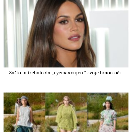
Zašto bi trebalo da „eyemaxxujete“ svoje braon oči