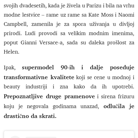
svojih dvadesetih, kada je živela u Parizu i bila na vrhu
modne lestvice – rame uz rame sa Kate Moss i Naomi
Campbell, zamenila je za spora uživanja u divljoj
prirodi. Ludi provodi sa velikim modnim imenima,
poput Gianni Versace-a, sada su daleka prošlost za
Helen.
supermodel 90-ih i dalje poseduje
Ipak,
transformativne kvalitete
koji se cene u modnoj i
beauty industriji i zna kako da ih upotrebi.
Prepoznatljive druge pramenove
i sirena frizuru
odlučila je
koju je negovala godinama unazad,
drastično da skrati.