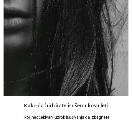
Kako da hidrirate isušenu kosu leti
I koji neočekivani uzrok isušivanja da izbegnete