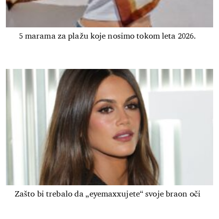
5 marama za plažu koje nosimo tokom leta 2026.
Zašto bi trebalo da „eyemaxxujete“ svoje braon oči