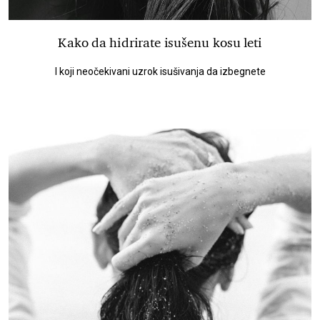
Kako da hidrirate isušenu kosu leti
I koji neočekivani uzrok isušivanja da izbegnete