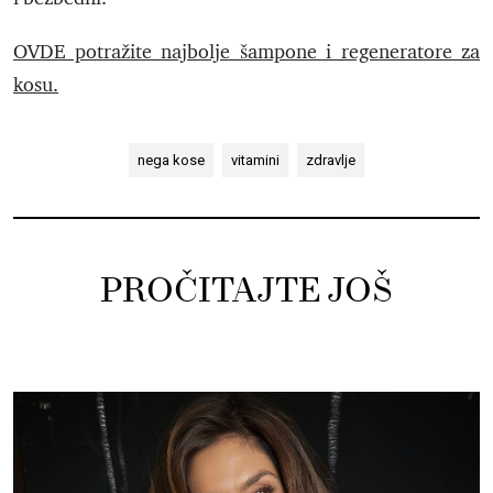
OVDE potražite najbolje šampone i regeneratore za
kosu.
nega kose
vitamini
zdravlje
PROČITAJTE JOŠ