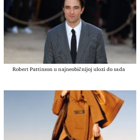
Robert Pattinson u najneobičnijoj ulozi do sada