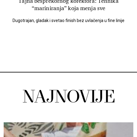
Tajna besprekornog korektora: Tehnika
“mariniranja” koja menja sve
Dugotrajan, gladak i svetao finish bez uvlačenja u fine linije
NAJNOVIJE