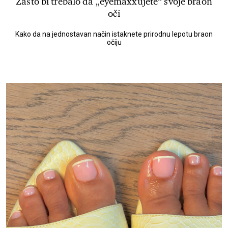
Zašto bi trebalo da „eyemaxxujete“ svoje braon
oči
Kako da na jednostavan način istaknete prirodnu lepotu braon
očiju