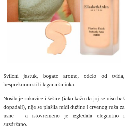
Svileni jastuk, bogate arome, odelo od tvida,
besprekoran stil i lagana šminka.
Nosila je rukavice i šešire (iako kažu da joj se nisu baš
dopadali), nije se plašila midi dužine i crvenog ruža za
usne – a istovremeno je izgledala elegantno i
suzdržano.