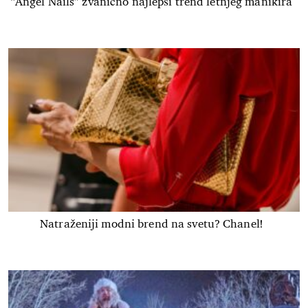
“Angel Nails” zvanično najlepši trend letnjeg manikira
Natraženiji modni brend na svetu? Chanel!