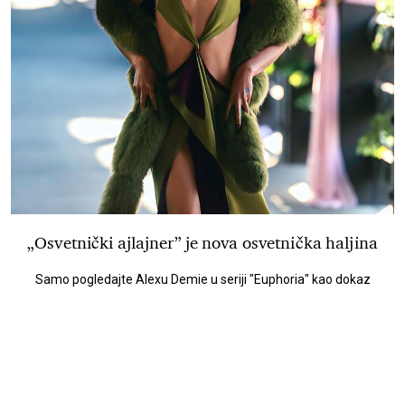
„Osvetnički ajlajner” je nova osvetnička haljina
Samo pogledajte Alexu Demie u seriji "Euphoria" kao dokaz