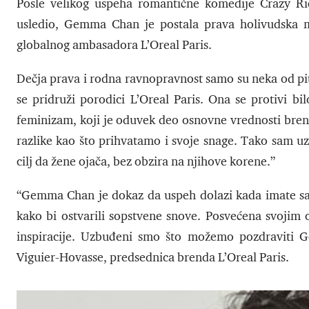
Posle velikog uspeha romantične komedije Crazy Ric
usledio, Gemma Chan je postala prava holivudska mi
globalnog ambasadora L’Oreal Paris.
Dečja prava i rodna ravnopravnost samo su neka od pit
se pridruži porodici L’Oreal Paris. Ona se protivi bi
feminizam, koji je oduvek deo osnovne vrednosti bren
razlike kao što prihvatamo i svoje snage. Tako sam u
cilj da žene ojača, bez obzira na njihove korene.”
“Gemma Chan je dokaz da uspeh dolazi kada imate sam
kako bi ostvarili sopstvene snove. Posvećena svojim
inspiracije. Uzbuđeni smo što možemo pozdraviti G
Viguier-Hovasse, predsednica brenda L’Oreal Paris.