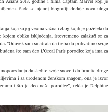
h Asians 2018. godine i filma Captain Marvel koji je
ljenica. Sada se njenoj biografiji dodaje nova uloga
anja koja su joj veoma važna i zbog kojih je poželela da
lo kojem obliku isključenja, istovremeno zalažući se za
da. “Oduvek sam smatrala da treba da prihvatimo svoje
zbuđena što sam deo L’Oreal Paris porodice koja ima za
opouzdanja da sledite svoje snove i da branite druge
 ciljevima i sa urođenom ženskom snagom, ona je izvor
emmu i što je deo naše porodice”, rekla je Delphine