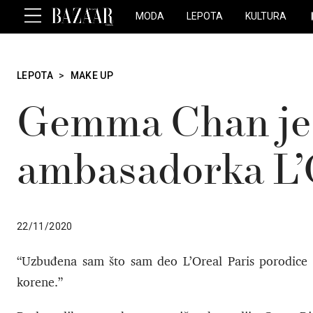
MODA
LEPOTA
KULTURA
LEPOTA
>
MAKE UP
Gemma Chan je 
ambasadorka L’
22/11/2020
“Uzbuđena sam što sam deo L’Oreal Paris porodice k
korene.”