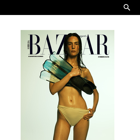
Searc
for: