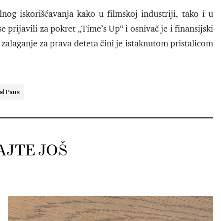
g iskorišćavanja kako u filmskoj industriji, tako i u
se prijavili za pokret „Time’s Up“ i osnivač je i finansijski
zalaganje za prava deteta čini je istaknutom pristalicom
al Paris
AJTE JOŠ