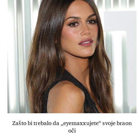
Zašto bi trebalo da „eyemaxxujete“ svoje braon
oči