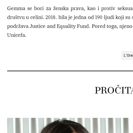
Gemma se bori za ženska prava, kao i protiv seksualno
društvu u celini. 2018. bila je jedna od 190 ljudi koji su 
podržava Justice and Equality Fund. Pored toga, njeno 
Unicefa.
L’Ore
PROČIT