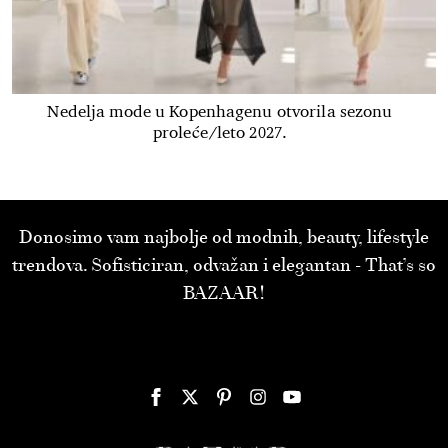
Nedelja mode u Kopenhagenu otvorila sezonu
proleće/leto 2027.
Donosimo vam najbolje od modnih, beauty, lifestyle
trendova. Sofisticiran, odvažan i elegantan - That’s so
BAZAAR!