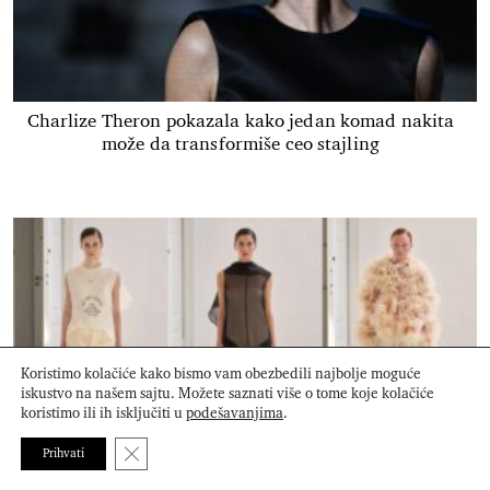
Charlize Theron pokazala kako jedan komad nakita
može da transformiše ceo stajling
Koristimo kolačiće kako bismo vam obezbedili najbolje moguće
iskustvo na našem sajtu. Možete saznati više o tome koje kolačiće
koristimo ili ih isključiti u
podešavanjima
.
Close GDPR Cookie Banner
Prihvati