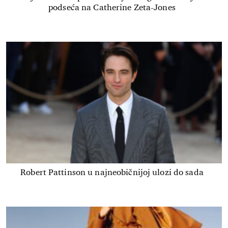
podseća na Catherine Zeta-Jones
Robert Pattinson u najneobičnijoj ulozi do sada