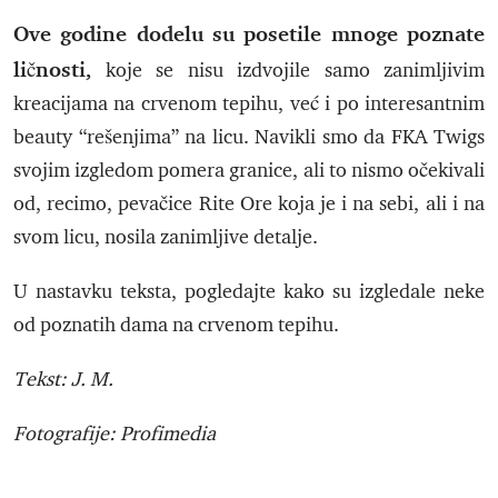
Ove godine dodelu su posetile mnoge poznate
ličnosti,
koje se nisu izdvojile samo zanimljivim
kreacijama na crvenom tepihu, već i po interesantnim
beauty “rešenjima” na licu. Navikli smo da FKA Twigs
svojim izgledom pomera granice, ali to nismo očekivali
od, recimo, pevačice Rite Ore koja je i na sebi, ali i na
svom licu, nosila zanimljive detalje.
U nastavku teksta, pogledajte kako su izgledale neke
od poznatih dama na crvenom tepihu.
Tekst: J. M.
Fotografije: Profimedia