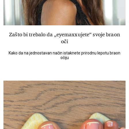
Zašto bi trebalo da „eyemaxxujete“ svoje braon
oči
Kako da na jednostavan način istaknete prirodnu lepotu braon
očiju