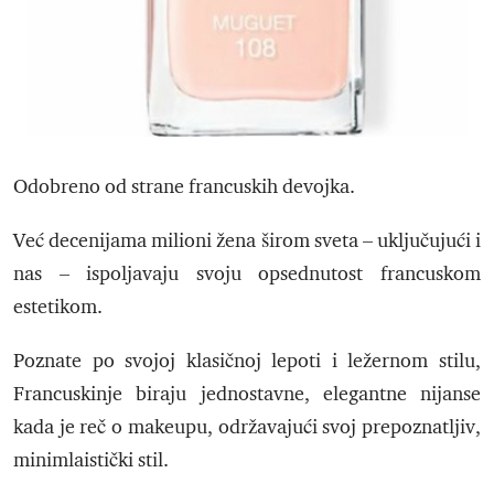
Odobreno od strane francuskih devojka.
Već decenijama milioni žena širom sveta – uključujući i
nas – ispoljavaju svoju opsednutost francuskom
estetikom.
Poznate po svojoj klasičnoj lepoti i ležernom stilu,
Francuskinje biraju jednostavne, elegantne nijanse
kada je reč o makeupu, održavajući svoj prepoznatljiv,
minimlaistički stil.