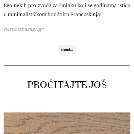
Evo nekih proizvoda za šminku koji se godinama ističu
u minimalističkom boudoiru Francuskinja:
harpersbazaar.gr
sminka
PROČITAJTE JOŠ