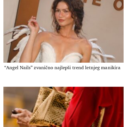
“Angel Nails” zvanično najlepši trend letnjeg manikira