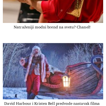
Natraženiji modni brend na svetu? Chanel!
David Harbour i Kristen Bell predvode nastavak filma