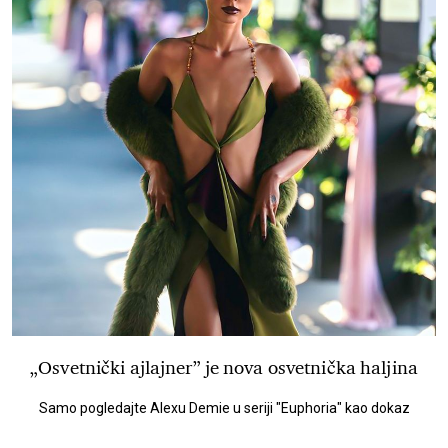
„Osvetnički ajlajner” je nova osvetnička haljina
Samo pogledajte Alexu Demie u seriji "Euphoria" kao dokaz