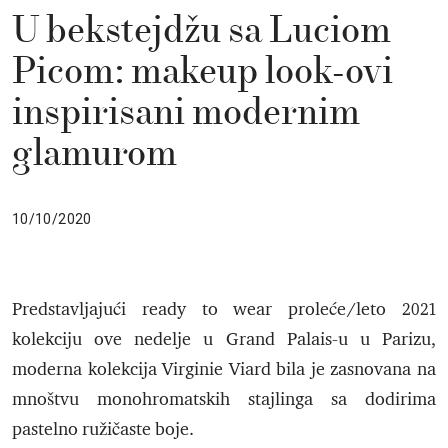
U bekstejdžu sa Luciom
Picom: makeup look-ovi
inspirisani modernim
glamurom
10/10/2020
Predstavljajući ready to wear proleće/leto 2021
kolekciju ove nedelje u Grand Palais-u u Parizu,
moderna kolekcija Virginie Viard bila je zasnovana na
mnoštvu monohromatskih stajlinga sa dodirima
pastelno ružičaste boje.