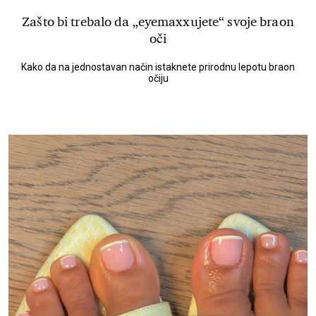
Zašto bi trebalo da „eyemaxxujete“ svoje braon
oči
Kako da na jednostavan način istaknete prirodnu lepotu braon
očiju