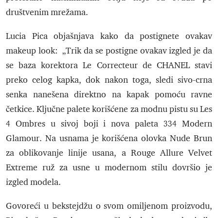
društvenim mrežama.
Lucia Pica objašnjava kako da postignete ovakav
makeup look: „Trik da se postigne ovakav izgled je da
se baza korektora Le Correcteur de CHANEL stavi
preko celog kapka, dok nakon toga, sledi sivo-crna
senka nanešena direktno na kapak pomoću ravne
četkice. Ključne palete korišćene za modnu pistu su Les
4 Ombres u sivoj boji i nova paleta 334 Modern
Glamour. Na usnama je korišćena olovka Nude Brun
za oblikovanje linije usana, a Rouge Allure Velvet
Extreme ruž za usne u modernom stilu dovršio je
izgled modela.
Govoreći u bekstejdžu o svom omiljenom proizvodu,