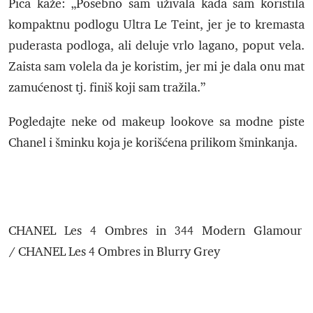
Pica kaže: „Posebno sam uživala kada sam koristila
kompaktnu podlogu Ultra Le Teint, jer je to kremasta
puderasta podloga, ali deluje vrlo lagano, poput vela.
Zaista sam volela da je koristim, jer mi je dala onu mat
zamućenost tj. finiš koji sam tražila.”
Pogledajte neke od makeup lookove sa modne piste
Chanel i šminku koja je korišćena prilikom šminkanja.
CHANEL Les 4 Ombres in 344 Modern Glamour
/ CHANEL Les 4 Ombres in Blurry Grey