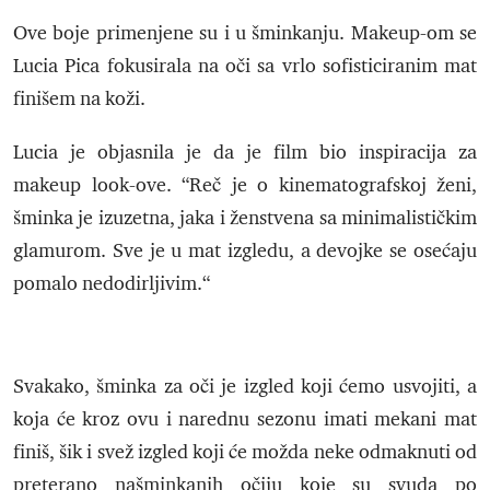
Ove boje primenjene su i u šminkanju. Makeup-om se
Lucia Pica fokusirala na oči sa vrlo sofisticiranim mat
finišem na koži.
Lucia je objasnila je da je film bio inspiracija za
makeup look-ove. “Reč je o kinematografskoj ženi,
šminka je izuzetna, jaka i ženstvena sa minimalističkim
glamurom. Sve je u mat izgledu, a devojke se osećaju
pomalo nedodirljivim.“
Svakako, šminka za oči je izgled koji ćemo usvojiti, a
koja će kroz ovu i narednu sezonu imati mekani mat
finiš, šik i svež izgled koji će možda neke odmaknuti od
preterano našminkanih očiju koje su svuda po