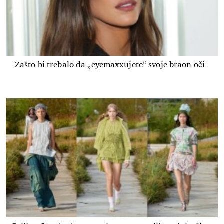
Zašto bi trebalo da „eyemaxxujete“ svoje braon oči