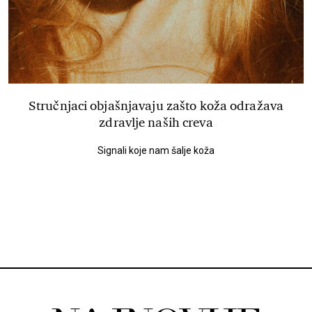
Stručnjaci objašnjavaju zašto koža odražava
zdravlje naših creva
Signali koje nam šalje koža