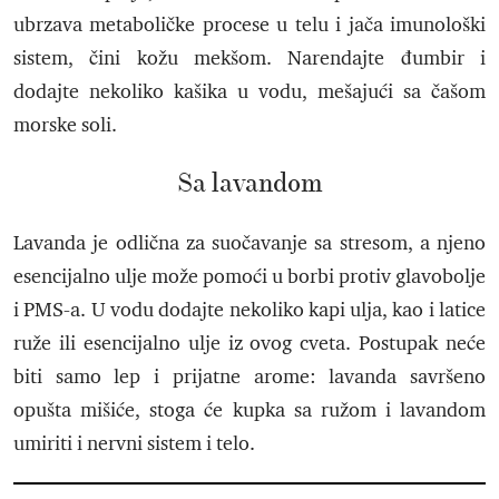
ubrzava metaboličke procese u telu i jača imunološki
sistem, čini kožu mekšom. Narendajte đumbir i
dodajte nekoliko kašika u vodu, mešajući sa čašom
morske soli.
Sa lavandom
Lavanda je odlična za suočavanje sa stresom, a njeno
esencijalno ulje može pomoći u borbi protiv glavobolje
i PMS-a. U vodu dodajte nekoliko kapi ulja, kao i latice
ruže ili esencijalno ulje iz ovog cveta. Postupak neće
biti samo lep i prijatne arome: lavanda savršeno
opušta mišiće, stoga će kupka sa ružom i lavandom
umiriti i nervni sistem i telo.