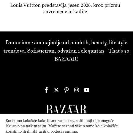
Louis Vuitton predstavlja jesen 2026. kroz prizmu
savremene arkadije
Donosimo vam najbolje od modnih, beauty, lifestyle
trendova. Sofisticiran, odvažan i elegantan - That’s so
BAZAAR!
Koristimo kolačiće kako bismo vam obezbedili najbolje moguće
iskustvo na našem sajtu. Možete saznati više o tome koje kolačiće
koristimo ili ih isključiti u
podešavanjima
.