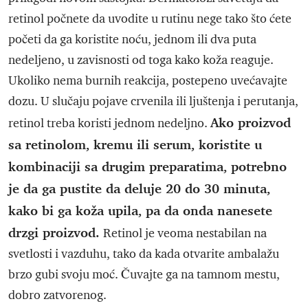
retinol počnete da uvodite u rutinu nege tako što ćete
početi da ga koristite noću, jednom ili dva puta
nedeljeno, u zavisnosti od toga kako koža reaguje.
Ukoliko nema burnih reakcija, postepeno uvećavajte
dozu. U slučaju pojave crvenila ili ljuštenja i perutanja,
Ako proizvod
retinol treba koristi jednom nedeljno.
sa retinolom, kremu ili serum, koristite u
kombinaciji sa drugim preparatima, potrebno
je da ga pustite da deluje 20 do 30 minuta,
kako bi ga koža upila, pa da onda nanesete
drzgi proizvod.
Retinol je veoma nestabilan na
svetlosti i vazduhu, tako da kada otvarite ambalažu
brzo gubi svoju moć. Čuvajte ga na tamnom mestu,
dobro zatvorenog.