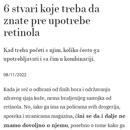
6 stvari koje treba da
znate pre upotrebe
retinola
Kad treba početi s njim, koliko često ga
upotrebljavati i sa čim u kombinaciji.
08/11/2022
Kada je reč o odbrani od finih bora i održavanju
zdravog sjaja kože, nema hvaljenijeg sastojka od
retinola. No, iako ga ima na policama svih drogerija,
čini se da i dalje ne
apoteka i stranicama magazina,
znamo dovoljno o njemu
, posebno o tome kako ga