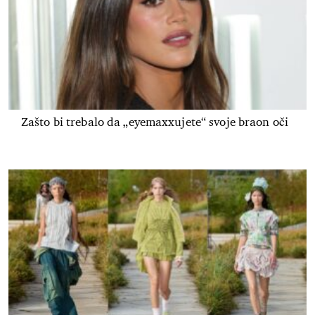
Zašto bi trebalo da „eyemaxxujete“ svoje braon oči