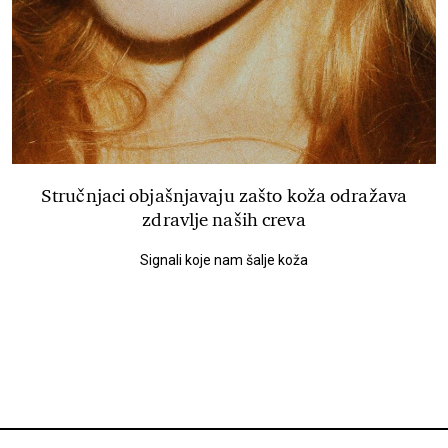
Stručnjaci objašnjavaju zašto koža odražava
zdravlje naših creva
Signali koje nam šalje koža