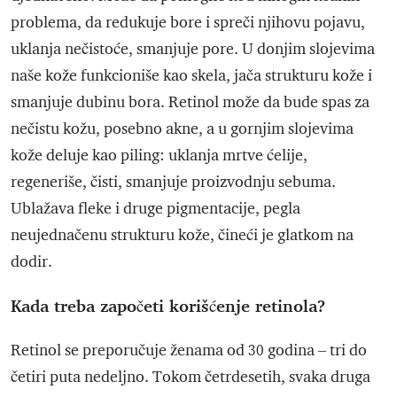
problema, da redukuje bore i spreči njihovu pojavu,
uklanja nečistoće, smanjuje pore. U donjim slojevima
naše kože funkcioniše kao skela, jača strukturu kože i
smanjuje dubinu bora. Retinol može da bude spas za
nečistu kožu, posebno akne, a u gornjim slojevima
kože deluje kao piling: uklanja mrtve ćelije,
regeneriše, čisti, smanjuje proizvodnju sebuma.
Ublažava fleke i druge pigmentacije, pegla
neujednačenu strukturu kože, čineći je glatkom na
dodir.
Kada treba započeti korišćenje retinola?
Retinol se preporučuje ženama od 30 godina – tri do
četiri puta nedeljno. Tokom četrdesetih, svaka druga