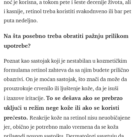
noć je korisna, a tokom pete i šeste decenije života, ali
i kasnije, retinol treba koristiti svakodnveno ili bar pet
puta nedeljno.
Na šta posebno treba obratiti pažnju prilikom
upotrebe?
Poznat kao sastojak koji je nestabilan u kozmetičkim
formulama retinol zahteva da sa njim budete prilično
obazrivi. On je moćan sastojak, što znači da može da
prouzrokuje crvenilo ili ljuštenje kože, da je isuši
To se dešava ako se prebrzo
i izazove iritacije.
uključi u režim nege kože ili ako se koristi
prečesto.
Reakcije kože na retinol nisu neuobičajene
jer, obično je potrebno malo vremena da se koža
prilagodi novom sastojku. Dermatolozi savetuju da