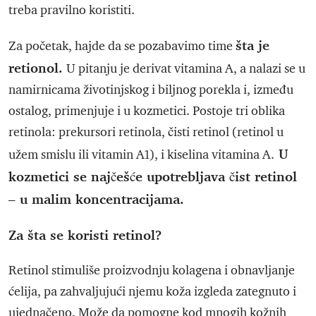
treba pravilno koristiti.
šta je
Za početak, hajde da se pozabavimo time
retionol.
U pitanju je derivat vitamina A, a nalazi se u
namirnicama životinjskog i biljnog porekla i, između
ostalog, primenjuje i u kozmetici. Postoje tri oblika
retinola: prekursori retinola, čisti retinol (retinol u
U
užem smislu ili vitamin A1), i kiselina vitamina A.
kozmetici se najčešće upotrebljava čist retinol
– u malim koncentracijama.
Za šta se koristi retinol?
Retinol stimuliše proizvodnju kolagena i obnavljanje
ćelija, pa zahvaljujući njemu koža izgleda zategnuto i
ujednačeno. Može da pomogne kod mnogih kožnih