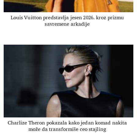
Louis Vuitton predstavlja jesen 2026. kroz prizmu
savremene arkadije
Charlize Theron pokazala kako jedan komad nakita
može da transformiše ceo stajling