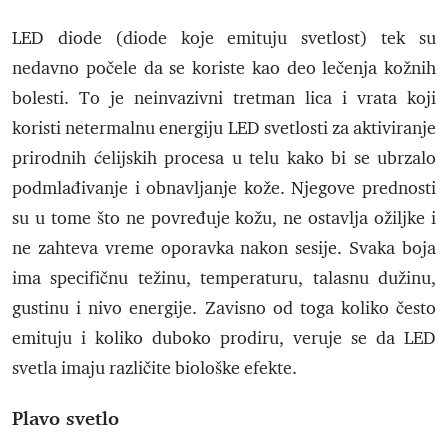
LED diode (diode koje emituju svetlost) tek su
nedavno počele da se koriste kao deo lečenja kožnih
bolesti. To je neinvazivni tretman lica i vrata koji
koristi netermalnu energiju LED svetlosti za aktiviranje
prirodnih ćelijskih procesa u telu kako bi se ubrzalo
podmlađivanje i obnavljanje kože. Njegove prednosti
su u tome što ne povređuje kožu, ne ostavlja ožiljke i
ne zahteva vreme oporavka nakon sesije. Svaka boja
ima specifičnu težinu, temperaturu, talasnu dužinu,
gustinu i nivo energije. Zavisno od toga koliko često
emituju i koliko duboko prodiru, veruje se da LED
svetla imaju različite biološke efekte.
Plavo svetlo