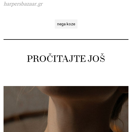
harpersbazaar.gr
nega koze
PROČITAJTE JOŠ