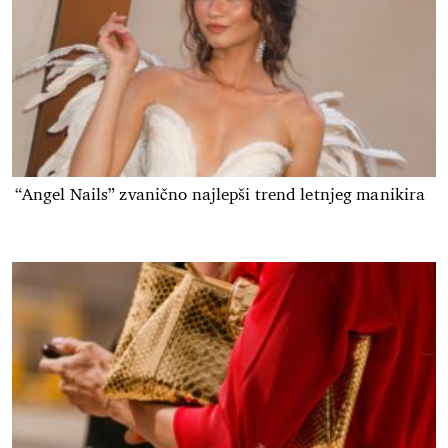
“Angel Nails” zvanično najlepši trend letnjeg manikira