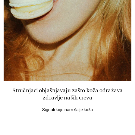
Stručnjaci objašnjavaju zašto koža odražava
zdravlje naših creva
Signali koje nam šalje koža