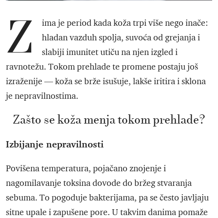
Z
ima je period kada koža trpi više nego inače:
hladan vazduh spolja, suvoća od grejanja i
slabiji imunitet utiču na njen izgled i
ravnotežu. Tokom prehlade te promene postaju još
izraženije — koža se brže isušuje, lakše iritira i sklona
je nepravilnostima.
Zašto se koža menja tokom prehlade?
Izbijanje nepravilnosti
Povišena temperatura, pojačano znojenje i
nagomilavanje toksina dovode do bržeg stvaranja
sebuma. To pogoduje bakterijama, pa se često javljaju
sitne upale i zapušene pore. U takvim danima pomaže