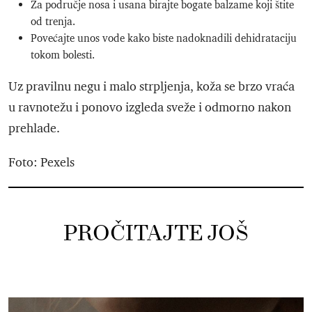
Za područje nosa i usana birajte bogate balzame koji štite
od trenja.
Povećajte unos vode kako biste nadoknadili dehidrataciju
tokom bolesti.
Uz pravilnu negu i malo strpljenja, koža se brzo vraća
u ravnotežu i ponovo izgleda sveže i odmorno nakon
prehlade.
Foto: Pexels
PROČITAJTE JOŠ