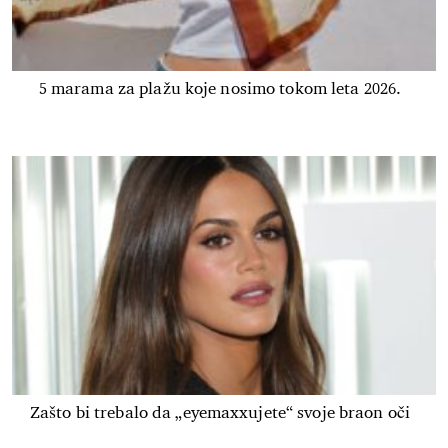
5 marama za plažu koje nosimo tokom leta 2026.
Zašto bi trebalo da „eyemaxxujete“ svoje braon oči