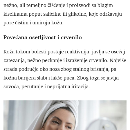
nežno, ali temeljno čišćenje i proizvodi sa blagim
kiselinama poput salicilne ili glikolne, koje održavaju
pore čistim i umiruju kožu.
Povećana osetljivost i crvenilo
Koža tokom bolesti postaje reaktivnija: javlja se osećaj
zatezanja, nežno peckanje i izraženije crvenilo. Najviše
strada područje oko nosa zbog stalnog brisanja, pa
kožna barijera slabi i lakše puca. Zbog toga se javlja
suvoća, perutanje i neprijatna iritacija.