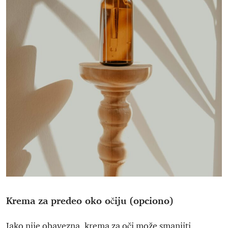
Krema za predeo oko očiju (opciono)
Iako nije obavezna, krema za oči može smanjiti