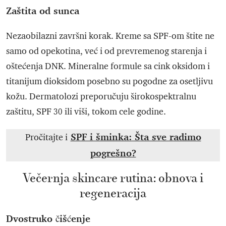
Zaštita od sunca
Nezaobilazni završni korak. Kreme sa SPF-om štite ne
samo od opekotina, već i od prevremenog starenja i
oštećenja DNK. Mineralne formule sa cink oksidom i
titanijum dioksidom posebno su pogodne za osetljivu
kožu. Dermatolozi preporučuju širokospektralnu
zaštitu, SPF 30 ili viši, tokom cele godine.
SPF i šminka: Šta sve radimo
Pročitajte i
pogrešno?
Večernja skincare rutina: obnova i
regeneracija
Dvostruko čišćenje