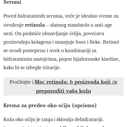
Serumi
Pored hidratantnih seruma, veče je idealno vreme za
retinola
uvođenje
– zlatnog standarda u anti-age
nezi. On podstiče obnavljanje ćelija, povećava
proizvodnju kolagena i smanjuje bore i fleke. Retinol
se uvodi postepeno i uvek u kombinaciji sa
hidratantnim sastojcima, poput hijaluronske kiseline,
kako bi se izbegle iritacije.
Moć retinola: 6 proizvoda koji će
Pročitajte i
preporoditi vašu kožu
Krema za predeo oko očiju (opciono)
Koža oko očiju je tanja i sklonija dehidrataciji.