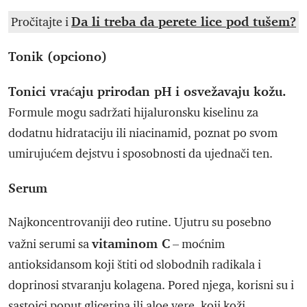
Da li treba da perete lice pod tušem?
Pročitajte i
Tonik (opciono)
Tonici vraćaju prirodan pH i osvežavaju kožu.
Formule mogu sadržati hijaluronsku kiselinu za
dodatnu hidrataciju ili niacinamid, poznat po svom
umirujućem dejstvu i sposobnosti da ujednači ten.
Serum
Najkoncentrovaniji deo rutine. Ujutru su posebno
vitaminom C
važni serumi sa
– moćnim
antioksidansom koji štiti od slobodnih radikala i
doprinosi stvaranju kolagena. Pored njega, korisni su i
sastojci poput glicerina ili aloe vere, koji koži