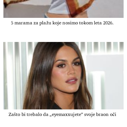
5 marama za plažu koje nosimo tokom leta 2026.
Zašto bi trebalo da „eyemaxxujete“ svoje braon oči