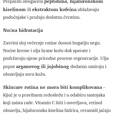
peptidima
hijaluronskom
Preparati obogaćeni
,
kiselinom
ekstraktom kofeina
ili
ublažavaju
podočnjake i pružaju dodatnu čvrstinu.
Noćna hidratacija
Završni sloj večernje rutine donosi bogatiju negu.
Noćne kreme i ulja hrane kožu dok spavate i
podržavaju njene prirodne procese regeneracije. Ulja
arganovog ili jojobinog
poput
dodatno umiruju i
obnavljaju suvu kožu.
Skincare rutina ne mora biti komplikovana
–
ključ je u pravilnom redosledu i u odabiru sastojaka
koji zaista rade. Vitamin C štiti i osvetljava, retinol
obnavlja, hijaluronska kiselina hidrira, ceramidi jačaju