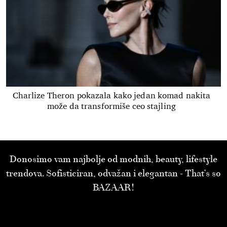
Charlize Theron pokazala kako jedan komad nakita
može da transformiše ceo stajling
Donosimo vam najbolje od modnih, beauty, lifestyle
trendova. Sofisticiran, odvažan i elegantan - That’s so
BAZAAR!