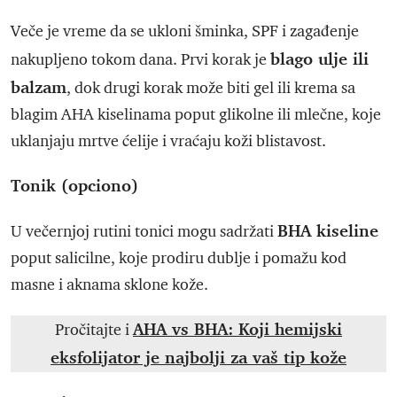
Veče je vreme da se ukloni šminka, SPF i zagađenje
blago ulje ili
nakupljeno tokom dana. Prvi korak je
balzam
, dok drugi korak može biti gel ili krema sa
blagim AHA kiselinama poput glikolne ili mlečne, koje
uklanjaju mrtve ćelije i vraćaju koži blistavost.
Tonik (opciono)
BHA kiseline
U večernjoj rutini tonici mogu sadržati
poput salicilne, koje prodiru dublje i pomažu kod
masne i aknama sklone kože.
AHA vs BHA: Koji hemijski
Pročitajte i
eksfolijator je najbolji za vaš tip kože