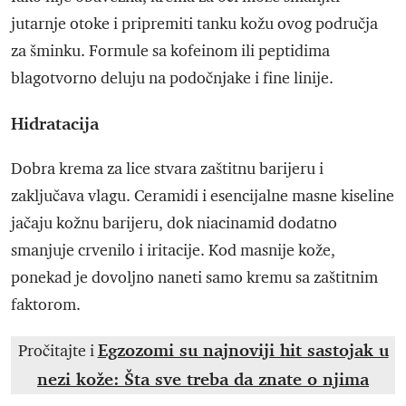
jutarnje otoke i pripremiti tanku kožu ovog područja
za šminku. Formule sa kofeinom ili peptidima
blagotvorno deluju na podočnjake i fine linije.
Hidratacija
Dobra krema za lice stvara zaštitnu barijeru i
zaključava vlagu. Ceramidi i esencijalne masne kiseline
jačaju kožnu barijeru, dok niacinamid dodatno
smanjuje crvenilo i iritacije. Kod masnije kože,
ponekad je dovoljno naneti samo kremu sa zaštitnim
faktorom.
Egzozomi su najnoviji hit sastojak u
Pročitajte i
nezi kože: Šta sve treba da znate o njima