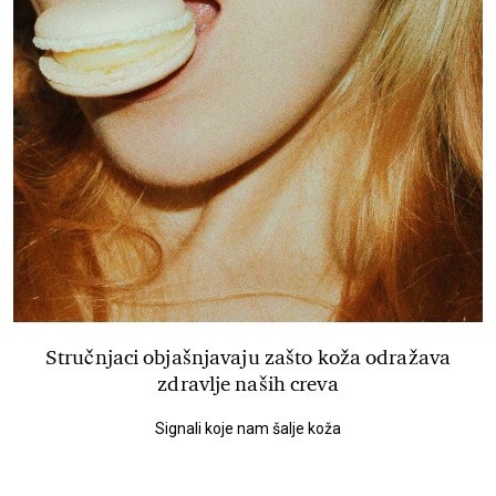
Stručnjaci objašnjavaju zašto koža odražava
zdravlje naših creva
Signali koje nam šalje koža