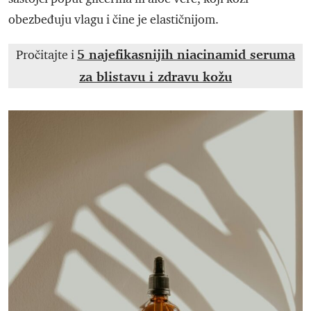
obezbeđuju vlagu i čine je elastičnijom.
5 najefikasnijih niacinamid seruma
Pročitajte i
za blistavu i zdravu kožu