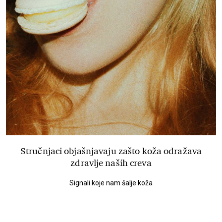
Stručnjaci objašnjavaju zašto koža odražava
zdravlje naših creva
Signali koje nam šalje koža