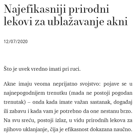
Najefikasniji prirodni
lekovi za ublažavanje akni
12/07/2020
Što je uvek vredno imati pri ruci.
Akne imaju veoma neprijatno svojstvo: pojave se u
najnepogodnijem trenutku (mada ne postoji pogodan
trenutak) – onda kada imate važan sastanak, događaj
ili zabavu i kada vam je potrebno da one nestanu brzo.
Na svu sreću, postoji izlaz, u vidu prirodnih lekova za
njihovo uklanjanje, čija je efikasnost dokazana naučno.