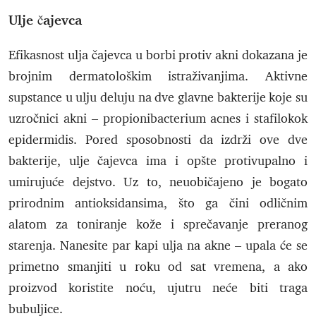
Ulje čajevca
Efikasnost ulja čajevca u borbi protiv akni dokazana je
brojnim dermatološkim istraživanjima. Aktivne
supstance u ulju deluju na dve glavne bakterije koje su
uzročnici akni – propionibacterium acnes i stafilokok
epidermidis. Pored sposobnosti da izdrži ove dve
bakterije, ulje čajevca ima i opšte protivupalno i
umirujuće dejstvo. Uz to, neuobičajeno je bogato
prirodnim antioksidansima, što ga čini odličnim
alatom za toniranje kože i sprečavanje preranog
starenja. Nanesite par kapi ulja na akne – upala će se
primetno smanjiti u roku od sat vremena, a ako
proizvod koristite noću, ujutru neće biti traga
bubuljice.