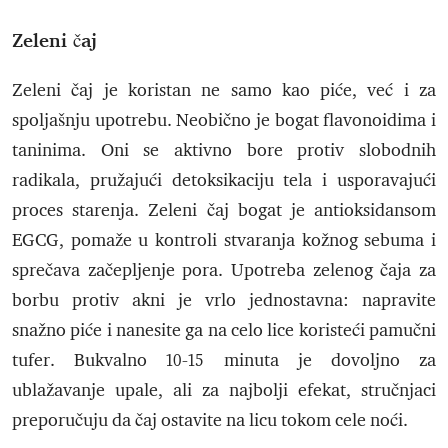
Zeleni čaj
Zeleni čaj je koristan ne samo kao piće, već i za
spoljašnju upotrebu. Neobično je bogat flavonoidima i
taninima. Oni se aktivno bore protiv slobodnih
radikala, pružajući detoksikaciju tela i usporavajući
proces starenja. Zeleni čaj bogat je antioksidansom
EGCG, pomaže u kontroli stvaranja kožnog sebuma i
sprečava začepljenje pora. Upotreba zelenog čaja za
borbu protiv akni je vrlo jednostavna: napravite
snažno piće i nanesite ga na celo lice koristeći pamučni
tufer. Bukvalno 10-15 minuta je dovoljno za
ublažavanje upale, ali za najbolji efekat, stručnjaci
preporučuju da čaj ostavite na licu tokom cele noći.