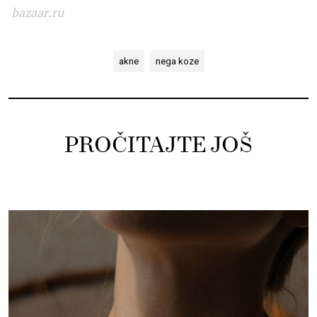
bazaar.ru
akne
nega koze
PROČITAJTE JOŠ