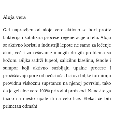
Aloja vera
Gel napravljen od aloja vere aktivno se bori protiv
bakterija i katalizira procese regeneracije u telu. Aloja
se aktivno koristi u industriji lepote ne samo za lečenje
akni, već i za rešavanje mnogih drugih problema sa
kožom. Biljka sadrži lupeol, salicilnu kiselinu, fenole i
sumpor koji aktivno suzbijaju upalne procese i
pročišćavaju pore od nečistoća. Listovi biljke formiraju
providnu viskoznu supstancu na njenoj površini, tako
da je gel aloe vere 100% prirodni proizvod. Nanesite ga
tačno na mesto upale ili na celo lice. Efekat će biti
primetan odmah!