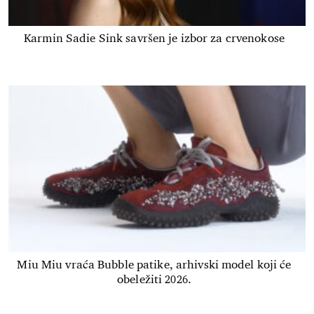
Karmin Sadie Sink savršen je izbor za crvenokose
Miu Miu vraća Bubble patike, arhivski model koji će
obeležiti 2026.