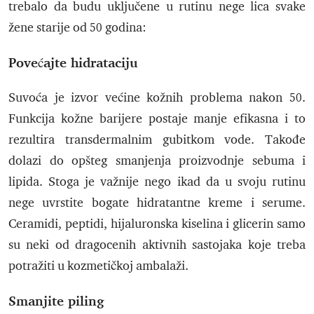
trebalo da budu uključene u rutinu nege lica svake
žene starije od 50 godina:
Povećajte hidrataciju
Suvoća je izvor većine kožnih problema nakon 50.
Funkcija kožne barijere postaje manje efikasna i to
rezultira transdermalnim gubitkom vode. Takođe
dolazi do opšteg smanjenja proizvodnje sebuma i
lipida. Stoga je važnije nego ikad da u svoju rutinu
nege uvrstite bogate hidratantne kreme i serume.
Ceramidi, peptidi, hijaluronska kiselina i glicerin samo
su neki od dragocenih aktivnih sastojaka koje treba
potražiti u kozmetičkoj ambalaži.
Smanjite piling