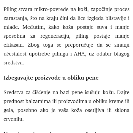
Piling stvara mikro-povrede na koži, započinje proces
zarastanja, što na kraju čini da lice izgleda blistavije i
mlađe. Međutim, kako koža postaje suva i manje
sposobna za regeneraciju, piling postaje manje
efikasan. Zbog toga se preporučuje da se smanji
učestalost upotrebe pilinga i AHA, uz odabir blagog
sredstva.
zbegavajte proizvode u obliku pene
I
Sredstva za čišćenje na bazi pene isušuju kožu. Dajte
prednost balzamima ili proizvodima u obliku kreme ili
gela, posebno ako je vaša koža osetljiva ili sklona
crvenilu.