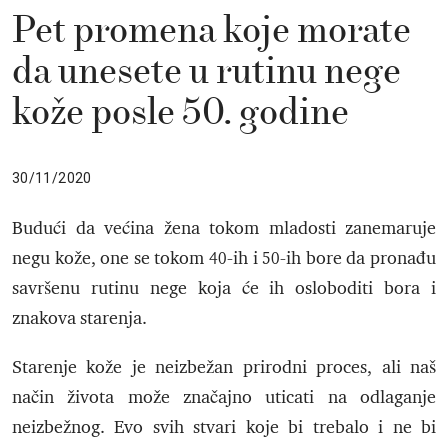
Pet promena koje morate
da unesete u rutinu nege
kože posle 50. godine
30/11/2020
Budući da većina žena tokom mladosti zanemaruje
negu kože, one se tokom 40-ih i 50-ih bore da pronađu
savršenu rutinu nege koja će ih osloboditi bora i
znakova starenja.
Starenje kože je neizbežan prirodni proces, ali naš
način života može značajno uticati na odlaganje
neizbežnog. Evo svih stvari koje bi trebalo i ne bi