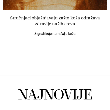
Stručnjaci objašnjavaju zašto koža odražava
zdravlje naših creva
Signali koje nam šalje koža
NAJNOVIJE