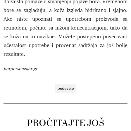
da zaista pomaže u smanjenju pojave bora. Vremenom
bore se zaglađuju, a koža izgleda hidrirano i sjajno.
Ako niste upoznati sa upotrebom proizvoda sa
retinolom, počnite sa nižom koncentracijom, tako da
se koža na to navikne. Možete postepeno povećavati
učestalost upotrebe i procenat sadržaja za još bolje
rezultate.
harpersbazaar.gr
pedesete
PROČITAJTE JOŠ