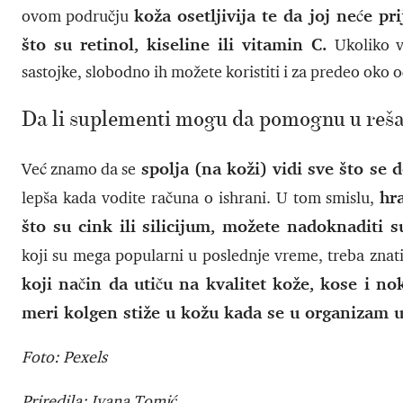
koža osetljivija te da joj neće p
ovom području
što su retinol, kiseline ili vitamin C.
Ukoliko v
sastojke, slobodno ih možete koristiti i za predeo oko o
Da li suplementi mogu da pomognu u reš
spolja (na koži) vidi sve što se 
Već znamo da se
hr
lepša kada vodite računa o ishrani. U tom smislu,
što su cink ili silicijum, možete nadoknaditi
koji su mega popularni u poslednje vreme, treba znat
koji način da utiču na kvalitet kože, kose i no
meri kolgen stiže u kožu kada se u organizam 
Foto: Pexels
Priredila: Ivana Tomić