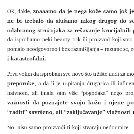
znaaamo da je nega kože samo još jed
OK, dakle,
ne bi trebalo da slušamo nikog drugog do se
odabranog stručnjaka za rešavanje krucijalnih
da isprobamo neki beauty trik ili proizvod koji sm
r
pomalo neodgovorno i bez razmišljanja – razume se,
i katastrofalni.
Prva volim da isprobam sve novo što tržište nudi za moj
preporuke,
a da li je u pitanju drugarica ili influ
naivnom, ali imala sam više “pogodaka” nego pro
važnosti da poznajete svoju kožu i njene p
“raditi” savršeno, ali “zaključavanje” vlažnost
No, nisu samo proizvodi ti koji stvaraju nedoumice –