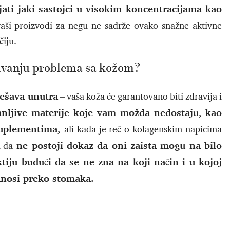
rijati jaki sastojci u visokim koncentracijama kao
aši proizvodi za negu ne sadrže ovako snažne aktivne
čiju.
avanju problema sa kožom?
dešava unutra
– vaša koža će garantovano biti zdravija i
anljive materije koje vam možda nedostaju, kao
 suplementima,
ali kada je reč o kolagenskim napicima
ne postoji dokaz da oni zaista mogu na bilo
i da
ktiju budući da se ne zna na koji način i u kojoj
unosi preko stomaka.