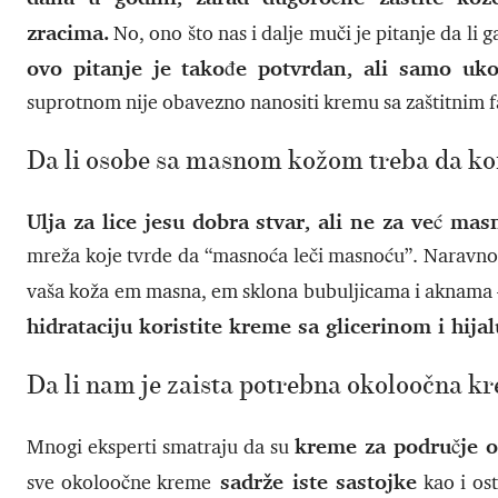
zracima.
No, ono što nas i dalje muči je pitanje da li 
ovo pitanje je takođe potvrdan, ali samo uko
suprotnom nije obavezno nanositi kremu sa zaštitnim f
Da li osobe sa masnom kožom treba da kori
Ulja za lice jesu dobra stvar, ali ne za već ma
mreža koje tvrde da “masnoća leči masnoću”. Naravno, 
vaša koža em masna, em sklona bubuljicama i aknama –
hidrataciju koristite kreme sa glicerinom i hi
Da li nam je zaista potrebna okoloočna k
kreme za područje o
Mnogi eksperti smatraju da su
sadrže iste sastojke
sve okoloočne kreme
kao i ost