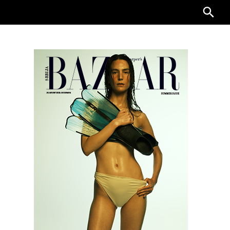
Searc
for: