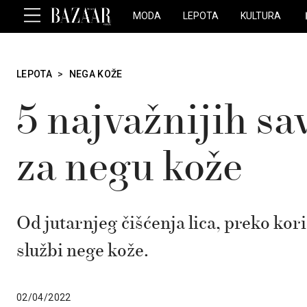
MODA
LEPOTA
KULTURA
LEPOTA
>
NEGA KOŽE
5 najvažnijih sa
za negu kože
Od jutarnjeg čišćenja lica, preko kor
službi nege kože.
02/04/2022