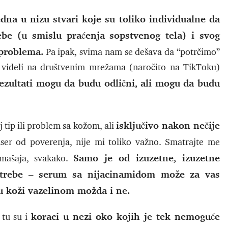
na u nizu stvari koje su toliko individualne da
be (u smislu praćenja sopstvenog tela) i svog
 problema.
Pa ipak, svima nam se dešava da “potrčimo”
o videli na društvenim mrežama (naročito na TikToku)
ezultati mogu da budu odlični, ali mogu da budu
isključivo nakon nečije
 tip ili problem sa kožom, ali
enser od poverenja, nije mi toliko važno. Smatrajte me
Samo je od izuzetne, izuzetne
mašaja, svakako.
otrebe – serum sa nijacinamidom može za vas
i u koži vazelinom možda i ne.
koraci u nezi oko kojih je tek nemoguće
 tu su i