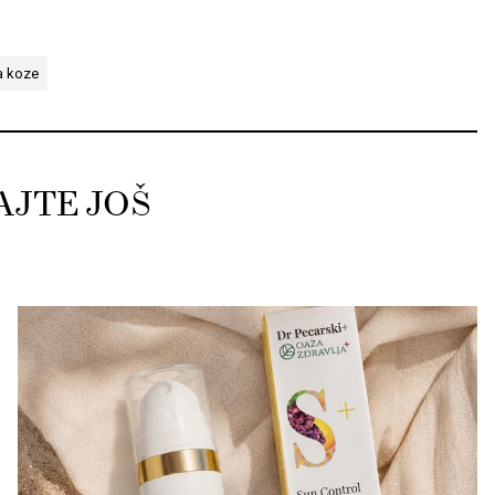
a koze
AJTE JOŠ