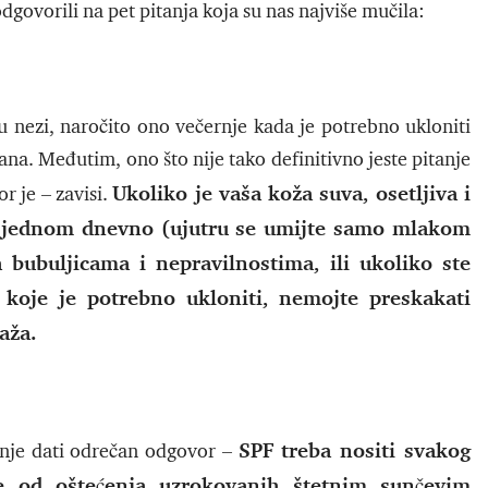
odgovorili na pet pitanja koja su nas najviše mučila:
k u nezi, naročito ono večernje kada je potrebno ukloniti
ana. Međutim, ono što nije tako definitivno jeste pitanje
Ukoliko je vaša koža suva, osetljiva i
r je – zavisi.
ite jednom dnevno (ujutru se umijte samo mlakom
bubuljicama i nepravilnostima, ili ukoliko ste
 koje je potrebno ukloniti, nemojte preskakati
laža.
SPF treba nositi svakog
anje dati odrečan odgovor –
e od oštećenja uzrokovanih štetnim sunčevim