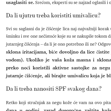
usaglasiti se.
Srećom, eksperti su se najzad oglasili i 
Da li ujutru treba koristiti umivalicu?
Svi su saglasni da je čišćenje lica naj-najvažniji kora
šminku i sve one nečistoće koje su se nakupile tokom d
jutarnjeg čišćenja – da li je ono potrebno ili ne? Odgovo
sklona iritacijama, biće dovoljno da lice čist
vodom). Ukoliko je vaša koža masna i sklona 
preko noći koristili aktivne sastojke za negu
jutarnje čišćenje, ali birajte umivalicu koja je b
Da li treba nanositi SPF svakog dana?
Retko koji stručnjak za negu kože će vam na ovo pit
dana u godini, zarad dugoročne zaštite kož