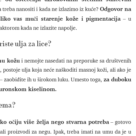
Odgovor na
ga treba nanositi i kada ne izlazimo iz kuće?
liko vas muči starenje kože i pigmentacija
– u
aktorom kada ne izlazite napolje.
ste ulja za lice?
snu kožu
i nemojte nasedati na preporuke sa društvenih
postoje ulja koja neće naškoditi masnoj koži, ali ako je
za duboku
 zaobiđite ih u širokom luku. Umesto toga,
jaluronskom kiselinom.
rema?
ko očiju više želja nego stvarna potreba
– gotovo
ali proizvodi za negu. Ipak, treba imati na umu da je u