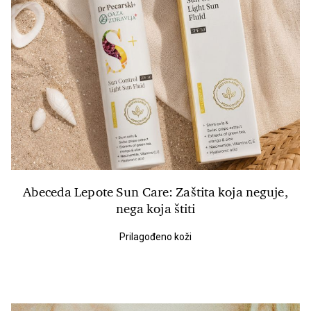
Abeceda Lepote Sun Care: Zaštita koja neguje,
nega koja štiti
Prilagođeno koži