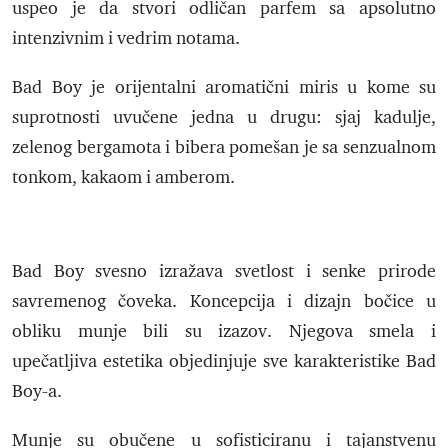
uspeo je da stvori odličan parfem sa apsolutno
intenzivnim i vedrim notama.
Bad Boy je orijentalni aromatični miris u kome su
suprotnosti uvučene jedna u drugu: sjaj kadulje,
zelenog bergamota i bibera pomešan je sa senzualnom
tonkom, kakaom i amberom.
Bad Boy svesno izražava svetlost i senke prirode
savremenog čoveka. Koncepcija i dizajn bočice u
obliku munje bili su izazov. Njegova smela i
upečatljiva estetika objedinjuje sve karakteristike Bad
Boy-a.
Munje su obučene u sofisticiranu i tajanstvenu