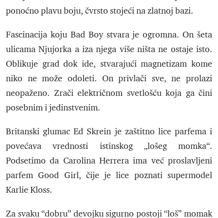
ponoćno plavu boju, čvrsto stojeći na zlatnoj bazi.
Fascinacija koju Bad Boy stvara je ogromna. On šeta
ulicama Njujorka a iza njega više ništa ne ostaje isto.
Oblikuje grad dok ide, stvarajući magnetizam kome
niko ne može odoleti. On privlači sve, ne prolazi
neopaženo. Zrači električnom svetlošću koja ga čini
posebnim i jedinstvenim.
Britanski glumac Ed Skrein je zaštitno lice parfema i
povećava vrednosti istinskog „lošeg momka“.
Podsetimo da Carolina Herrera ima već proslavljeni
parfem Good Girl, čije je lice poznati supermodel
Karlie Kloss.
Za svaku “dobru” devojku sigurno postoji “loš” momak