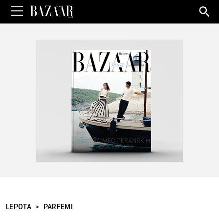
Sea
for:
LEPOTA
>
PARFEMI