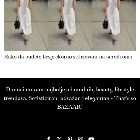
Kako da budete besprekorno stilizovani na aerodromu
Donosimo vam najbolje od modnih, beauty, lifestyle
trendova. Sofisticiran, odvažan i elegantan - That’s so
BAZAAR!