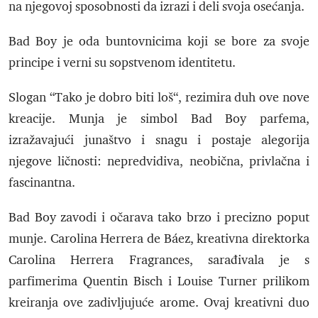
na njegovoj sposobnosti da izrazi i deli svoja osećanja.
Bad Boy je oda buntovnicima koji se bore za svoje
principe i verni su sopstvenom identitetu.
Slogan “Tako je dobro biti loš“, rezimira duh ove nove
kreacije. Munja je simbol Bad Boy parfema,
izražavajući junaštvo i snagu i postaje alegorija
njegove ličnosti: nepredvidiva, neobična, privlačna i
fascinantna.
Bad Boy zavodi i očarava tako brzo i precizno poput
munje. Carolina Herrera de Báez, kreativna direktorka
Carolina Herrera Fragrances, sarađivala je s
parfimerima Quentin Bisch i Louise Turner prilikom
kreiranja ove zadivljujuće arome. Ovaj kreativni duo