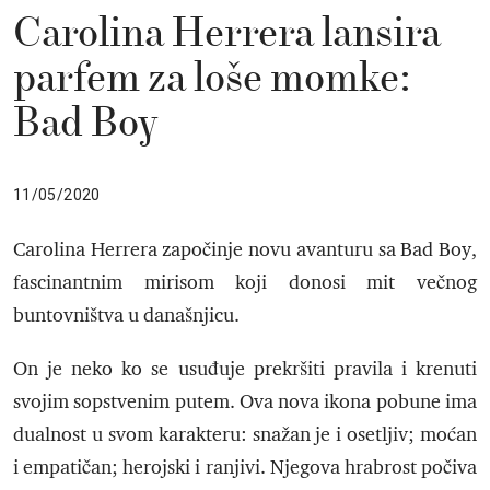
Carolina Herrera lansira
parfem za loše momke:
Bad Boy
11/05/2020
Carolina Herrera započinje novu avanturu sa Bad Boy,
fascinantnim mirisom koji donosi mit večnog
buntovništva u današnjicu.
On je neko ko se usuđuje prekršiti pravila i krenuti
svojim sopstvenim putem. Ova nova ikona pobune ima
dualnost u svom karakteru: snažan je i osetljiv; moćan
i empatičan; herojski i ranjivi. Njegova hrabrost počiva