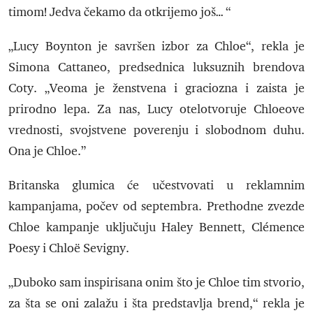
timom! Jedva čekamo da otkrijemo još… “
„Lucy Boynton je savršen izbor za Chloe“, rekla je
Simona Cattaneo, predsednica luksuznih brendova
Coty. „Veoma je ženstvena i graciozna i zaista je
prirodno lepa. Za nas, Lucy otelotvoruje Chloeove
vrednosti, svojstvene poverenju i slobodnom duhu.
Ona je Chloe.”
Britanska glumica će učestvovati u reklamnim
kampanjama, počev od septembra. Prethodne zvezde
Chloe kampanje uključuju Haley Bennett, Clémence
Poesy i Chloë Sevigny.
„Duboko sam inspirisana onim što je Chloe tim stvorio,
za šta se oni zalažu i šta predstavlja brend,“ rekla je