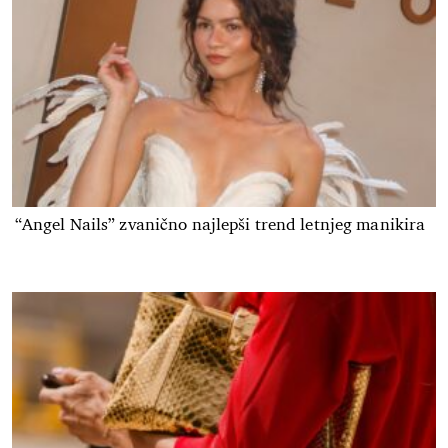
“Angel Nails” zvanično najlepši trend letnjeg manikira