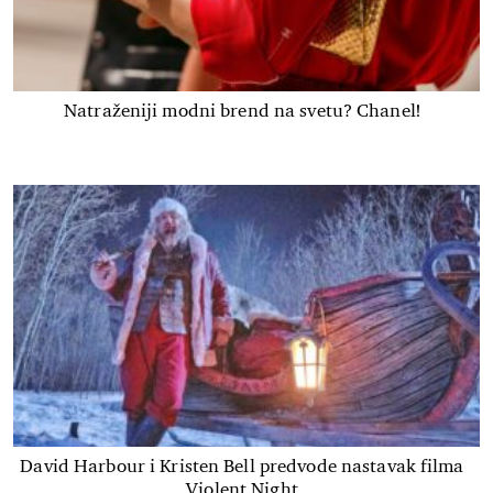
Natraženiji modni brend na svetu? Chanel!
David Harbour i Kristen Bell predvode nastavak filma
Violent Night