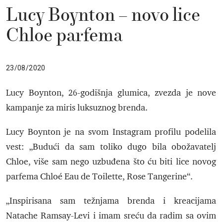
Lucy Boynton – novo lice
Chloe parfema
23/08/2020
Lucy Boynton, 26-godišnja glumica, zvezda je nove
kampanje za miris luksuznog brenda.
Lucy Boynton je na svom Instagram profilu podelila
vest: „Budući da sam toliko dugo bila obožavatelj
Chloe, više sam nego uzbuđena što ću biti lice novog
parfema Chloé Eau de Toilette, Rose Tangerine“.
„Inspirisana sam težnjama brenda i kreacijama
Natache Ramsay-Levi i imam sreću da radim sa ovim