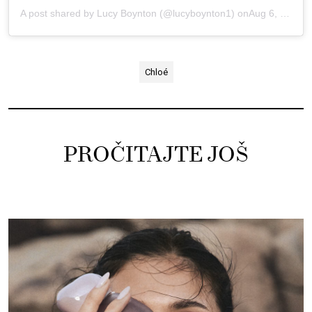
A post shared by Lucy Boynton (@lucyboynton1)
onAug 6, 2020 at 8:01am PDT
Chloé
PROČITAJTE JOŠ