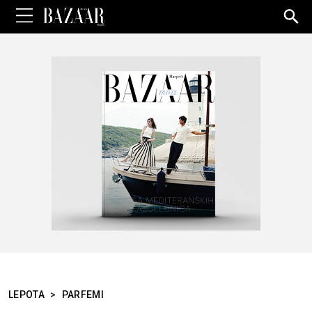
Sea
for:
LEPOTA
>
PARFEMI