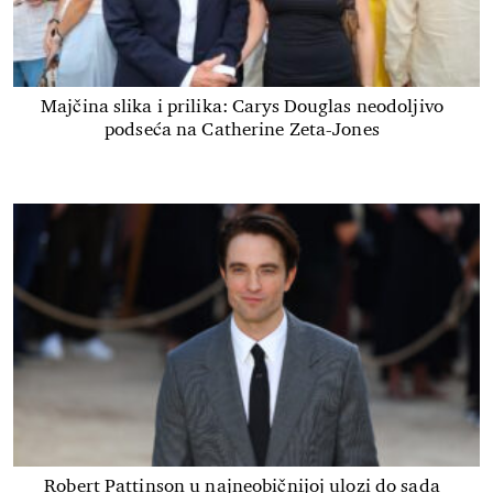
Majčina slika i prilika: Carys Douglas neodoljivo
podseća na Catherine Zeta-Jones
Robert Pattinson u najneobičnijoj ulozi do sada