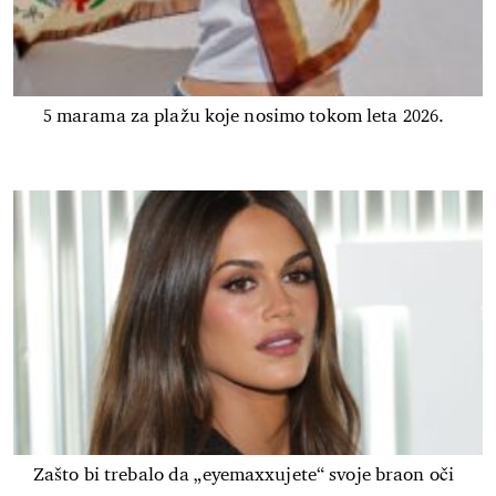
5 marama za plažu koje nosimo tokom leta 2026.
Zašto bi trebalo da „eyemaxxujete“ svoje braon oči