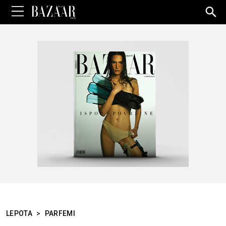
Sea
for:
LEPOTA
>
PARFEMI