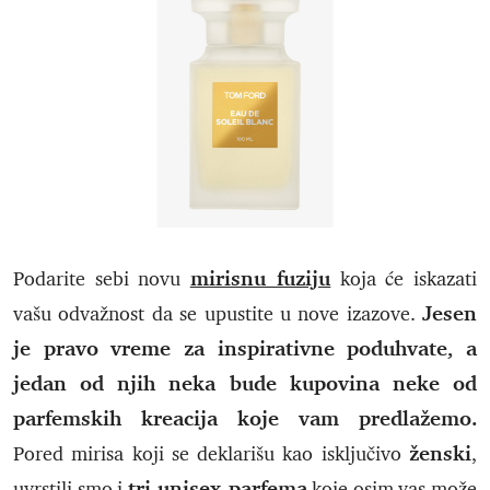
mirisnu fuziju
Podarite sebi novu
koja će iskazati
Jesen
vašu odvažnost da se upustite u nove izazove.
je pravo vreme za inspirativne poduhvate, a
jedan od njih neka bude kupovina neke od
parfemskih kreacija koje vam predlažemo.
ženski
Pored mirisa koji se deklarišu kao isključivo
,
tri unisex parfema
uvrstili smo i
koje osim vas može