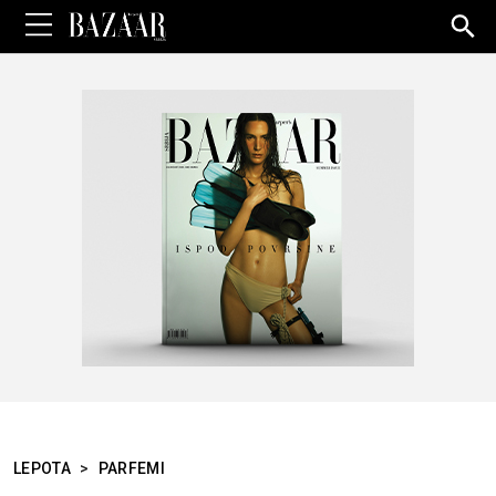
Sea
for:
LEPOTA
>
PARFEMI