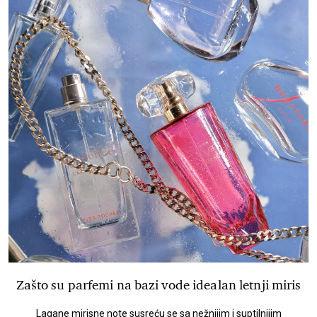
Zašto su parfemi na bazi vode idealan letnji miris
Lagane mirisne note susreću se sa nežnijim i suptilnijim