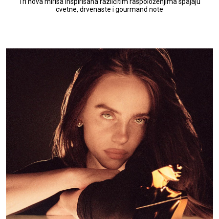
Tri nova mirisa inspirisana različitim raspoloženjima spajaju
cvetne, drvenaste i gourmand note