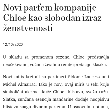
Novi parfem kompanije
Chloe kao slobodan izraz
ženstvenosti
12/10/2020
U skladu sa promenom sezone, Chloe predstavlja
neočekivanu, voćnu i živahnu reinterpretaciju klasika.
Novi miris kreirali su parfimeri Sidonie Lancesseur i
Michel Almairac. Iako je nov, ovaj miris u sebi krije
simbolični akcenat kuće Chloe: blistavu, svežu ružu.
Slatka, sunčana esencija mandarine dodaje neopisivu
blistavu snagu divnom parfemu. U osnovnim notama,