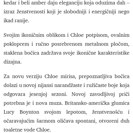
kedar i beli amber daju eleganciju koja oduzima dah –
izraz ženstvenosti koji je slobodniji i energičniji nego
ikad ranije.
Svojim ikoničnim oblikom i Chloe potpisom, ovalnim
poklopcem i ručno posrebrenom metalnom pločom,
staklena bočica zadržava svoje ikonične karakteristike
dizajna.
Za novu verziju Chloe mirisa, prepoznatljiva bočica
dolazi u novoj nijansi narandžaste i ružičaste boje koja
odgovara jesenjoj sezoni. Novoj zavodljivoj priči
potrebna je i nova muza. Britansko-američka glumica
Lucy Boynton svojom lepotom, ženstvenošću i
očaravajućim šarmom oličava spontani, otvoreni duh
toaletne vode Chloe.