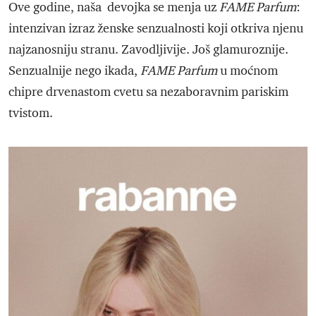
Ove godine, naša devojka se menja uz
FAME Parfum
:
intenzivan izraz ženske senzualnosti koji otkriva njenu
najzanosniju stranu. Zavodljivije. Još glamuroznije.
Senzualnije nego ikada,
FAME Parfum
u moćnom
chipre drvenastom cvetu sa nezaboravnim pariskim
tvistom.