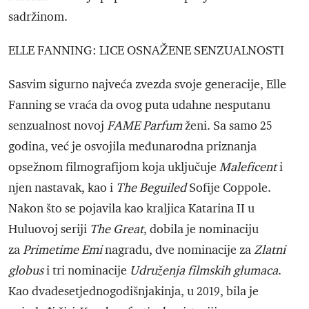
sadržinom.
ELLE FANNING: LICE OSNAŽENE SENZUALNOSTI
Sasvim sigurno najveća zvezda svoje generacije, Elle
Fanning se vraća da ovog puta udahne nesputanu
senzualnost novoj
FAME Parfum
ženi. Sa samo 25
godina, već je osvojila međunarodna priznanja
opsežnom filmografijom koja uključuje
Maleficent
i
njen nastavak, kao i
The Beguiled
Sofije Coppole.
Nakon što se pojavila kao kraljica Katarina II u
Huluovoj seriji
The Great
, dobila je nominaciju
za
Primetime Emi
nagradu, dve nominacije za
Zlatni
globus
i tri nominacije
Udruženja filmskih glumaca
.
Kao dvadesetjednogodišnjakinja, u 2019, bila je