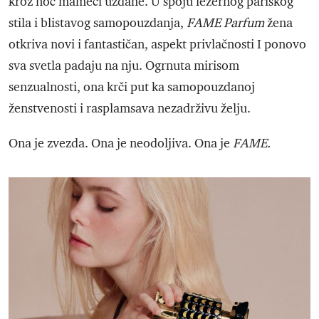
kroz noć mameći uzdahe. U spoju ležernog pariskog
stila i blistavog samopouzdanja,
FAME Parfum
žena
otkriva novi i fantastičan, aspekt privlačnosti I ponovo
sva svetla padaju na nju. Ogrnuta mirisom
senzualnosti, ona krči put ka samopouzdanoj
ženstvenosti i rasplamsava nezadrživu želju.
Ona je zvezda. Ona je neodoljiva. Ona je
FAME.