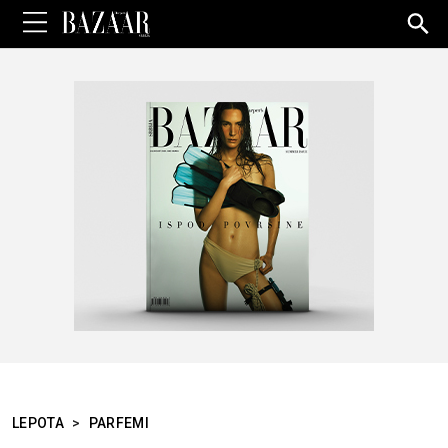
Sea
for:
LEPOTA
>
PARFEMI