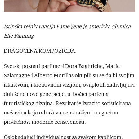
Istinska reinkarnacija Fame žene je američka glumica
Elle Fanning
DRAGOCENA KOMPOZICIJA.
Svetski poznati parfimeri Dora Baghriche, Marie
Salamagne i Alberto Morillas okupili su se da bi svojim
iskustvom, i kreativnom vizijom, ovaplotili zadivljujući
duh žene nove generacije, u bočici parfema
futurističkog dizajna. Rezultat je izrazito sofisticirana
mešavina koja odražava neustrašivu i magnetnu
privlačnost moderne ženstvenosti.
Oslobađajući individualnost sa svakom kapljicom,