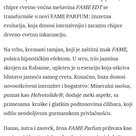
chipre cvetno-voćna mešavina
FAME EDT
se
transformiše u novi FAME PARFUM: izuzetna
evolucija, koja donosi intenzivniju i zaraznu chipre
drveno-cvetnu inkarnaciju.
Na vrhu, kremasti tamjan, koji je zaštitni znak
FAME
,
pulsira hipnotičkim efektom. U srcu, trio jasmina
skrojen za Rabanne, upleten je u esenciju koja otkriva
blistavu jasnoću samog cveta. Konačno, baza donosi
novootkriveni intenzitet i bogatstvo: Mineralni mošus,
poznat kao
Helvetolide®
, dodaje meki aspekt, sa
primesama kruške i glatkim podtonovima ćilibara, koji
odišu neodoljivom gurmanskom privlačnošću.
Danas, sutra i zauvek, žena
FAME Parfum
prihvata kao