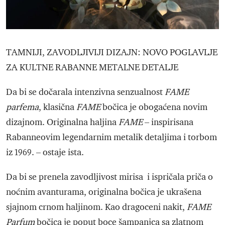
TAMNIJI, ZAVODLJIVIJI DIZAJN: NOVO POGLAVLJE
ZA KULTNE RABANNE METALNE DETALJE
Da bi se dočarala intenzivna senzualnost
FAME
parfema
, klasična
FAME
bočica je obogaćena novim
dizajnom. Originalna haljina
FAME
– inspirisana
Rabanneovim legendarnim metalik detaljima i torbom
iz 1969. – ostaje ista.
Da bi se prenela zavodljivost mirisa i ispričala priča o
noćnim avanturama, originalna bočica je ukrašena
sjajnom crnom haljinom. Kao dragoceni nakit,
FAME
Parfum
bočica je poput boce šampanjca sa zlatnom