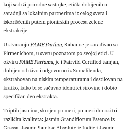
koji sadrži prirodne sastojke, etički dobijenih u
saradnji sa lokalnim partnerima iz celog sveta i
iskorišćenih putem pionirskih procesa zelene
ekstrakcije
U stvaranju
FAME Parfum
, Rabanne je sarađivao sa
Firmenichom, u svetu poznatom po svojoj etici. U
okviru
FAME Parfuma
, je i Fairvild Certified tamjan,
dobijen održivo i odgovorno iz Somalilenda,
ekstrahovan na niskim temperaturama i destilovan na
kratko, kako bi se sačuvao identitet sirovine i dobio
specifičan deo ekstrakta.
Triptih jasmina, skrojen po meri, po meri donosi tri
različita kvaliteta: jasmin Grandiflorum Essence iz
Grassa, Jasmin Sambac Absolute iz Indije i Jasmin