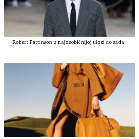
Robert Pattinson u najneobičnijoj ulozi do sada