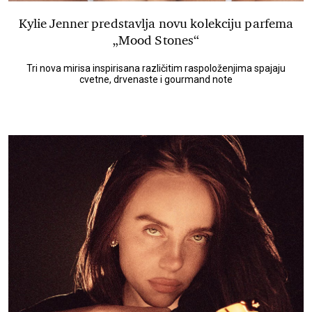
Kylie Jenner predstavlja novu kolekciju parfema
„Mood Stones“
Tri nova mirisa inspirisana različitim raspoloženjima spajaju
cvetne, drvenaste i gourmand note