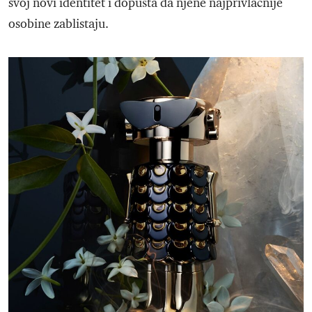
svoj novi identitet i dopušta da njene najprivlačnije
osobine zablistaju.