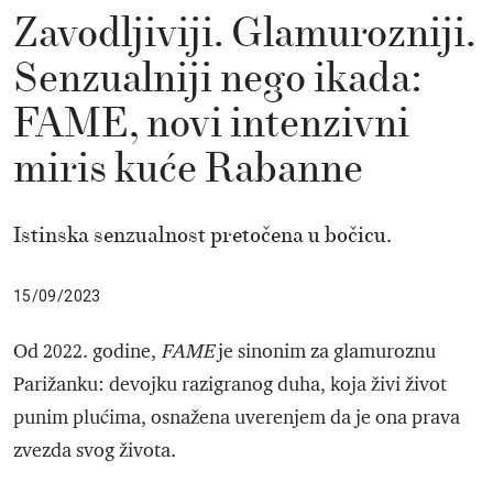
Zavodljiviji. Glamurozniji.
Senzualniji nego ikada:
FAME, novi intenzivni
miris kuće Rabanne
Istinska senzualnost pretočena u bočicu.
15/09/2023
Od 2022. godine,
FAME
je sinonim za glamuroznu
Parižanku: devojku razigranog duha, koja živi život
punim plućima, osnažena uverenjem da je ona prava
zvezda svog života.