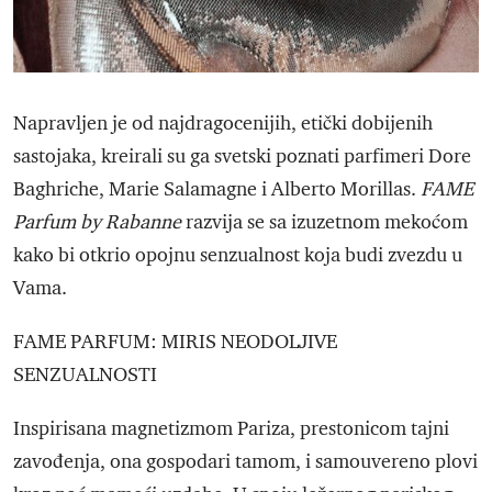
Napravljen je od najdragocenijih, etički dobijenih
sastojaka, kreirali su ga svetski poznati parfimeri Dore
Baghriche, Marie Salamagne i Alberto Morillas.
FAME
Parfum by Rabanne
razvija se sa izuzetnom mekoćom
kako bi otkrio opojnu senzualnost koja budi zvezdu u
Vama.
FAME PARFUM: MIRIS NEODOLJIVE
SENZUALNOSTI
Inspirisana magnetizmom Pariza, prestonicom tajni
zavođenja, ona gospodari tamom, i samouvereno plovi