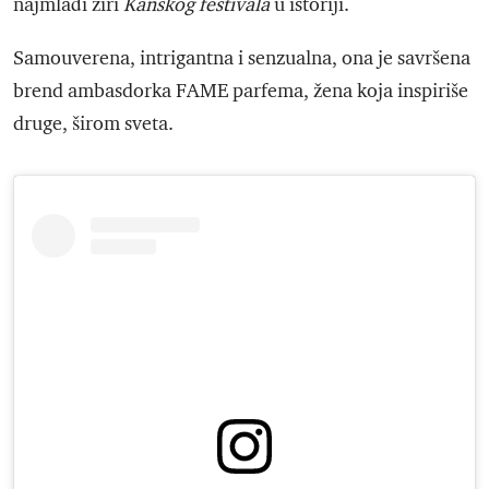
najmlađi žiri
Kanskog festivala
u istoriji.
Samouverena, intrigantna i senzualna, ona je savršena
brend ambasdorka FAME parfema, žena koja inspiriše
druge, širom sveta.