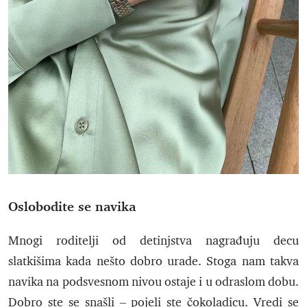
Oslobodite se navika
Mnogi roditelji od detinjstva nagrađuju decu
slatkišima kada nešto dobro urade. Stoga nam takva
navika na podsvesnom nivou ostaje i u odraslom dobu.
Dobro ste se snašli – pojeli ste čokoladicu. Vredi se