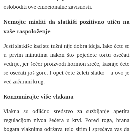
osloboditi ove emocionalne zavisnosti.
Nemojte misliti da slatkiši pozitivno utiču na
vaše raspoloženje
Jesti slatkiše kad ste tužni nije dobra ideja. Iako ćete se
u prvim minutima nakon što pojedete tortu osećati
vedrije, jer šećer proizvodi hormon sreće, kasnije ćete
se osećati još gore. I opet ćete želeti slatko – a ovo je
već začarani krug.
Konzumirajte više vlakana
Vlakna su odlično sredstvo za suzbijanje apetita
regulacijom nivoa šećera u krvi. Pored toga, hrana
bogata vlaknima održava telo sitim i sprečava vas da