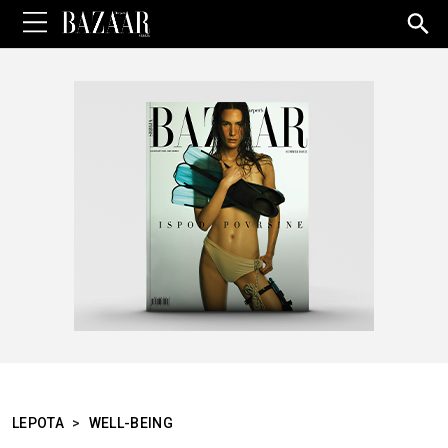
Sea
for:
LEPOTA
>
WELL-BEING