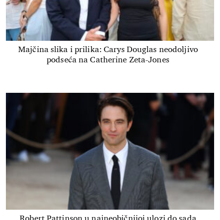
Majčina slika i prilika: Carys Douglas neodoljivo
podseća na Catherine Zeta-Jones
Robert Pattinson u najneobičnijoj ulozi do sada