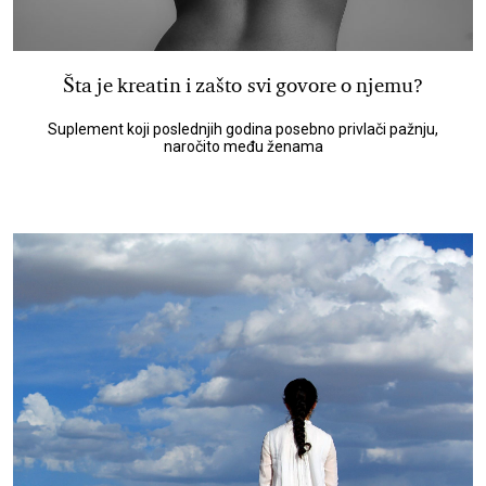
Šta je kreatin i zašto svi govore o njemu?
Suplement koji poslednjih godina posebno privlači pažnju,
naročito među ženama