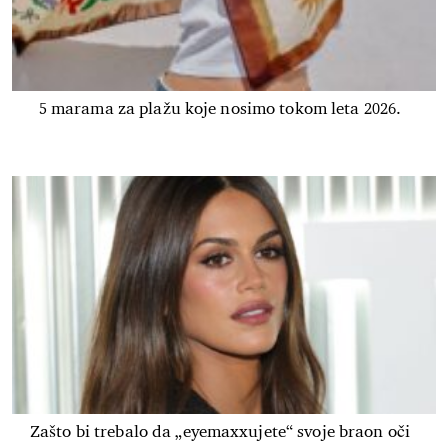
5 marama za plažu koje nosimo tokom leta 2026.
Zašto bi trebalo da „eyemaxxujete“ svoje braon oči