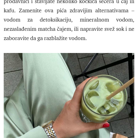
prodavnici i stavljate nekoliko kockica šećera u čaj ili
kafu. Zamenite ova pića zdravijim alternativama –
vodom za detoksikaciju, mineralnom vodom,
nezaslađenim matcha čajem, ili napravite svež sok i ne
zaboravite da ga razblažite vodom.