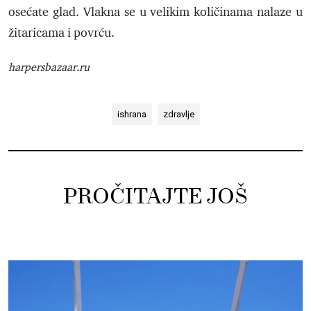
osećate glad. Vlakna se u velikim količinama nalaze u
žitaricama i povrću.
harpersbazaar.ru
ishrana
zdravlje
PROČITAJTE JOŠ