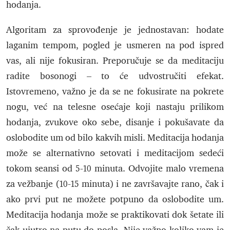
hodanja.
Algoritam za sprovođenje je jednostavan: hodate
laganim tempom, pogled je usmeren na pod ispred
vas, ali nije fokusiran. Preporučuje se da meditaciju
radite bosonogi – to će udvostručiti efekat.
Istovremeno, važno je da se ne fokusirate na pokrete
nogu, već na telesne osećaje koji nastaju prilikom
hodanja, zvukove oko sebe, disanje i pokušavate da
oslobodite um od bilo kakvih misli. Meditacija hodanja
može se alternativno setovati i meditacijom sedeći
tokom seansi od 5-10 minuta. Odvojite malo vremena
za vežbanje (10-15 minuta) i ne završavajte rano, čak i
ako prvi put ne možete potpuno da oslobodite um.
Meditacija hodanja može se praktikovati dok šetate ili