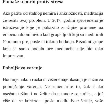
Pomaže u borbi protiv stresa
Ako patite od stalnog nemira i anksioznosti, meditacija
će rešiti ovaj problem. U 2017. godini sprovedeno je
istraživanje koje je pokazalo značajne promene na
emocionalnom nivou kod grupe ljudi koji su meditirali
10 minuta pre, posle ili tokom hodanja. Rezultat grupe
koja je samo hodala bez meditacije nije bio tako
impresivan.
Poboljšava varenje
Hodanje nakon ručka ili večere najefikasniji je način za
poboljšanje varenja. Ne zanemarite to, čak i ako
osećate težinu i ne želite da ustanete sa stolice, a još
više da se krećete – posle meditativne šetnje, vaše