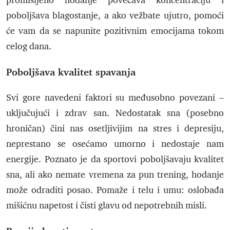
promišljeno hodanje povećava koncentraciju i
poboljšava blagostanje, a ako vežbate ujutro, pomoći
će vam da se napunite pozitivnim emocijama tokom
celog dana.
Poboljšava kvalitet spavanja
Svi gore navedeni faktori su međusobno povezani –
uključujući i zdrav san. Nedostatak sna (posebno
hroničan) čini nas osetljivijim na stres i depresiju,
neprestano se osećamo umorno i nedostaje nam
energije. Poznato je da sportovi poboljšavaju kvalitet
sna, ali ako nemate vremena za pun trening, hodanje
može odraditi posao. Pomaže i telu i umu: oslobađa
mišićnu napetost i čisti glavu od nepotrebnih misli.