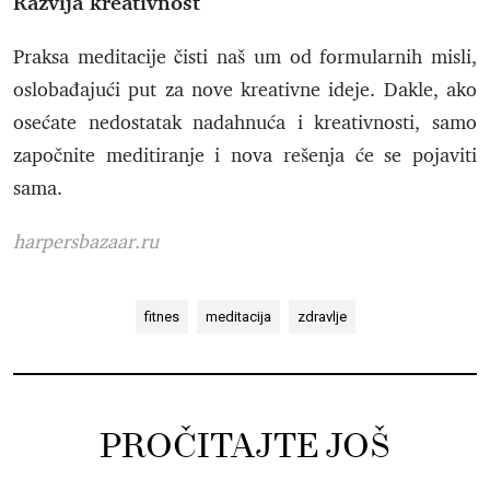
Razvija kreativnost
Praksa meditacije čisti naš um od formularnih misli,
oslobađajući put za nove kreativne ideje. Dakle, ako
osećate nedostatak nadahnuća i kreativnosti, samo
započnite meditiranje i nova rešenja će se pojaviti
sama.
harpersbazaar.ru
fitnes
meditacija
zdravlje
PROČITAJTE JOŠ