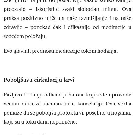
čak ujutro na putu do posla. Nije važno koliko vam je
preostalo – iskoristite svaki slobodan minut. Ova
praksa pozitivno utiče na naše razmišljanje i na naše
zdravlje – ponekad čak i efikasnije od meditacije u
sedećem položaju.
Evo glavnih prednosti meditacije tokom hodanja.
Poboljšava cirkulaciju krvi
Pažljivo hodanje odlično je za one koji sede i provode
većinu dana za računarom u kancelariji. Ova vežba
pomaže da se poboljša protok krvi, posebno u nogama,
koje su u toku dana nepomične.