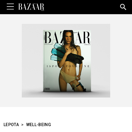
Sea
for:
LEPOTA
>
WELL-BEING