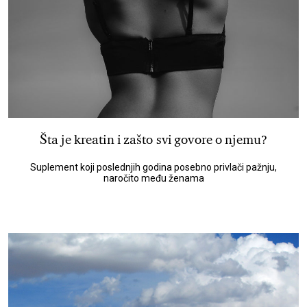
Šta je kreatin i zašto svi govore o njemu?
Suplement koji poslednjih godina posebno privlači pažnju,
naročito među ženama