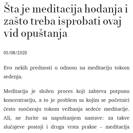
Šta je meditacija hodanja i
zašto treba isprobati ovaj
vid opuštanja
05/08/2020
Evo nekih prednosti u odnosu na meditaciju tokom
sedenja.
Meditacija je složen proces koji zahteva potpunu
koncentraciju, a to je problem sa kojim se početnici
često suočavaju tokom vežbanja sedeće meditacije.
Ali, ne žurite sa napuštanjem nastave: za takve
slučajeve postoji i druga vrsta prakse – meditacija