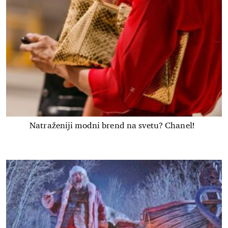
Natraženiji modni brend na svetu? Chanel!