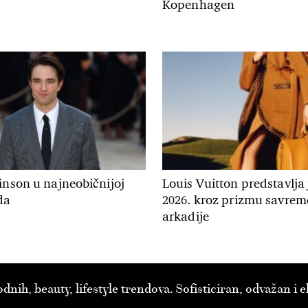
Kopenhagen
inson u najneobičnijoj
Louis Vuitton predstavlja
da
2026. kroz prizmu savre
arkadije
ih, beauty, lifestyle trendova. Sofisticiran, odvažan i