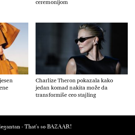
ceremonijom
 jesen
Charlize Theron pokazala kako
mene
jedan komad nakita može da
transformiše ceo stajling
 elegantan - That’s so BAZAAR!