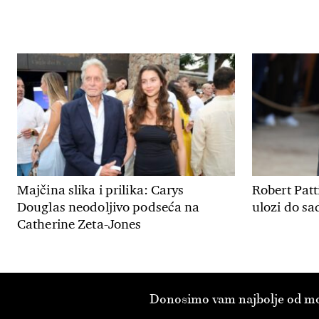
Majčina slika i prilika: Carys
Robert Patt
Douglas neodoljivo podseća na
ulozi do sa
Catherine Zeta-Jones
Donosimo vam najbolje od modn