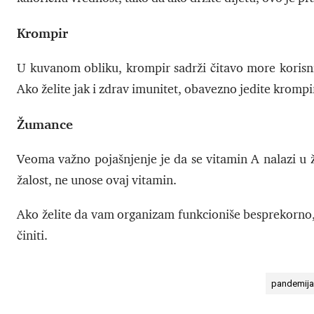
Krompir
U kuvanom obliku, krompir sadrži čitavo more korisni
Ako želite jak i zdrav imunitet, obavezno jedite krompi
Žumance
Veoma važno pojašnjenje je da se vitamin A nalazi u ž
žalost, ne unose ovaj vitamin.
Ako želite da vam organizam funkcioniše besprekorno, 
činiti.
pandemija