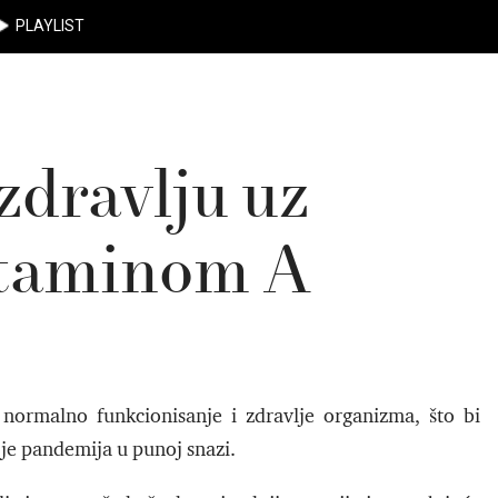
PLAYLIST
zdravlju uz
itaminom A
ormalno funkcionisanje i zdravlje organizma, što bi
je pandemija u punoj snazi.