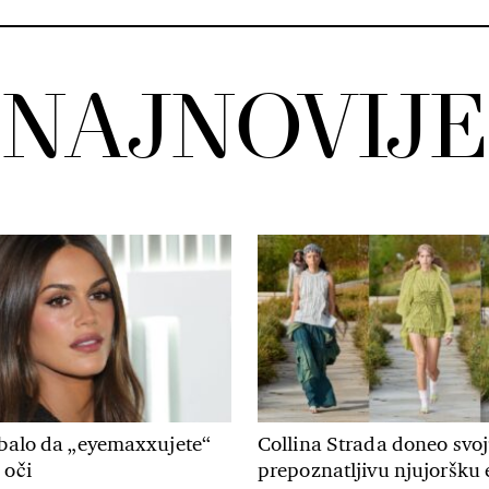
NAJNOVIJE
ebalo da „eyemaxxujete“
Collina Strada doneo svo
 oči
prepoznatljivu njujoršku 