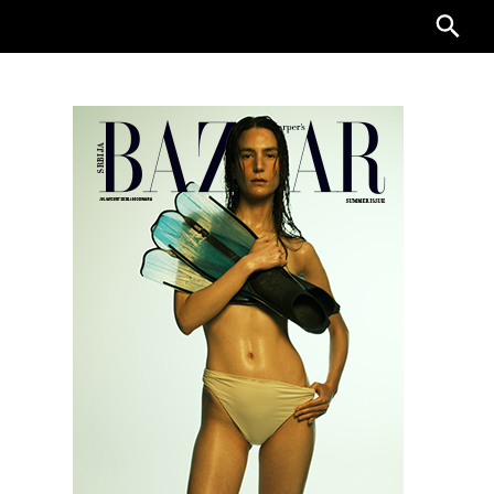
Searc
for: