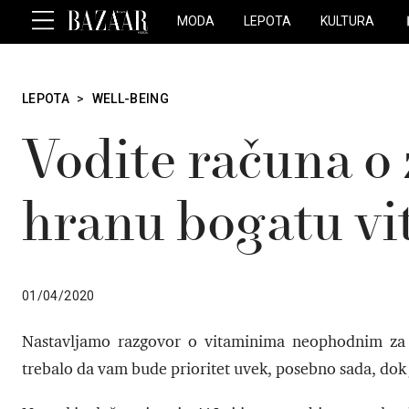
MODA
LEPOTA
KULTURA
LEPOTA
>
WELL-BEING
Vodite računa o 
hranu bogatu v
01/04/2020
Nastavljamo razgovor o vitaminima neophodnim za n
trebalo da vam bude prioritet uvek, posebno sada, dok 