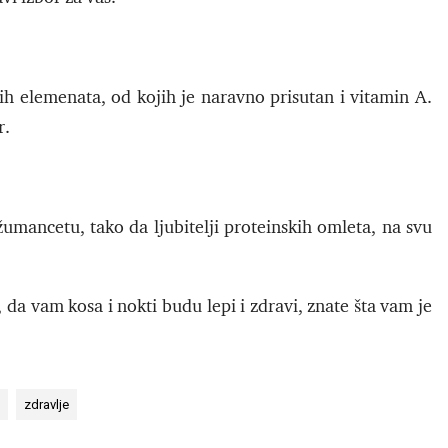
h elemenata, od kojih je naravno prisutan i vitamin A.
r.
umancetu, tako da ljubitelji proteinskih omleta, na svu
da vam kosa i nokti budu lepi i zdravi, znate šta vam je
zdravlje