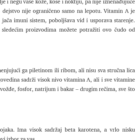
lje i negu vaše kože, kose i noktiju, pa nije iznenađujuće
 dejstvo nije ograničeno samo na lepotu. Vitamin A je
e, jača imuni sistem, poboljšava vid i usporava starenje.
 U sledećim proizvodima možete potražiti ovo čudo od
jujući ga piletinom ili ribom, ali nisu sva stručna lica
ovedina sadrži visok nivo vitamina A, ali i sve vitamine
vožđe, fosfor, natrijum i bakar – drugim rečima, sve što
tojaka. Ima visok sadržaj beta karotena, a vrlo nisku
vi izbor za vas.