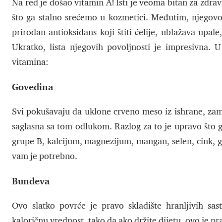
Na red je došao vitamin A! Isti je veoma bitan za zdrav
što ga stalno srećemo u kozmetici. Međutim, njegovo
prirodan antioksidans koji štiti ćelije, ublažava upal
Ukratko, lista njegovih povoljnosti je impresivna.
vitamina:
Govedina
Svi pokušavaju da uklone crveno meso iz ishrane, zamen
saglasna sa tom odlukom. Razlog za to je upravo što g
grupe B, kalcijum, magnezijum, mangan, selen, cink, g
vam je potrebno.
Bundeva
Ovo slatko povrće je pravo skladište hranljivih sas
kaloričnu vrednost, tako da ako držite dijetu, ovo je pra