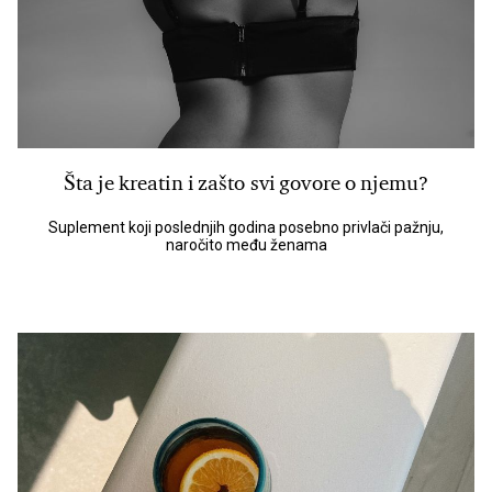
Šta je kreatin i zašto svi govore o njemu?
Suplement koji poslednjih godina posebno privlači pažnju,
naročito među ženama