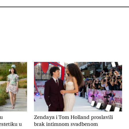
ju
Zendaya i Tom Holland proslavili
estetiku u
brak intimnom svadbenom