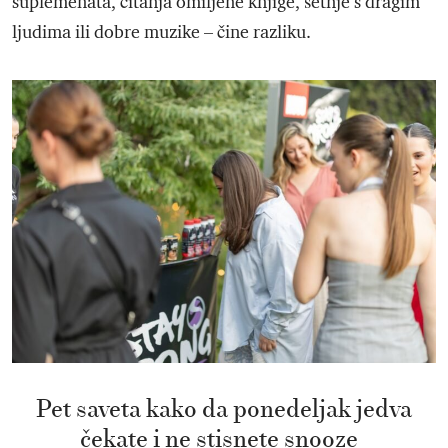
suplemenata, čitanja omiljene knjige, šetnje s dragim
ljudima ili dobre muzike – čine razliku.
Pet saveta kako da ponedeljak jedva
čekate i ne stisnete snooze