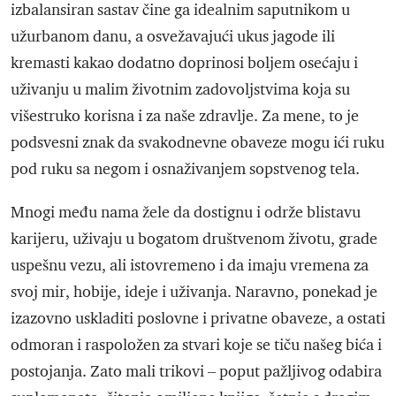
izbalansiran sastav čine ga idealnim saputnikom u
užurbanom danu, a osvežavajući ukus jagode ili
kremasti kakao dodatno doprinosi boljem osećaju i
uživanju u malim životnim zadovoljstvima koja su
višestruko korisna i za naše zdravlje. Za mene, to je
podsvesni znak da svakodnevne obaveze mogu ići ruku
pod ruku sa negom i osnaživanjem sopstvenog tela.
Mnogi među nama žele da dostignu i održe blistavu
karijeru, uživaju u bogatom društvenom životu, grade
uspešnu vezu, ali istovremeno i da imaju vremena za
svoj mir, hobije, ideje i uživanja. Naravno, ponekad je
izazovno uskladiti poslovne i privatne obaveze, a ostati
odmoran i raspoložen za stvari koje se tiču našeg bića i
postojanja. Zato mali trikovi – poput pažljivog odabira