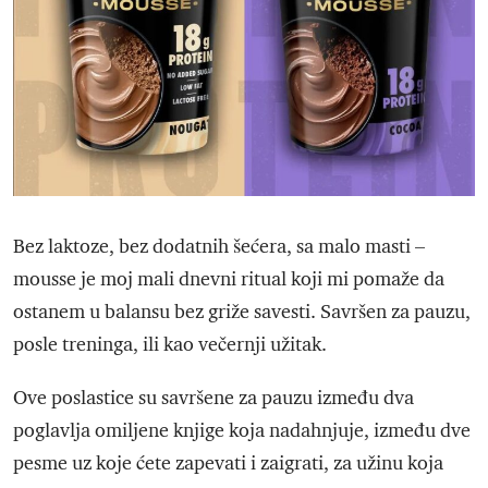
Bez laktoze, bez dodatnih šećera, sa malo masti –
mousse je moj mali dnevni ritual koji mi pomaže da
ostanem u balansu bez griže savesti. Savršen za pauzu,
posle treninga, ili kao večernji užitak.
Ove poslastice su savršene za pauzu između dva
poglavlja omiljene knjige koja nadahnjuje, između dve
pesme uz koje ćete zapevati i zaigrati, za užinu koja