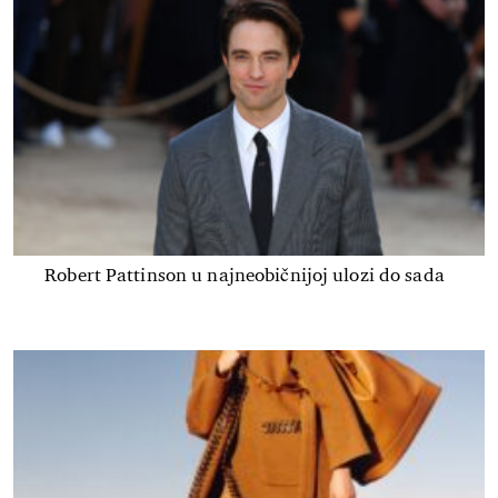
Robert Pattinson u najneobičnijoj ulozi do sada