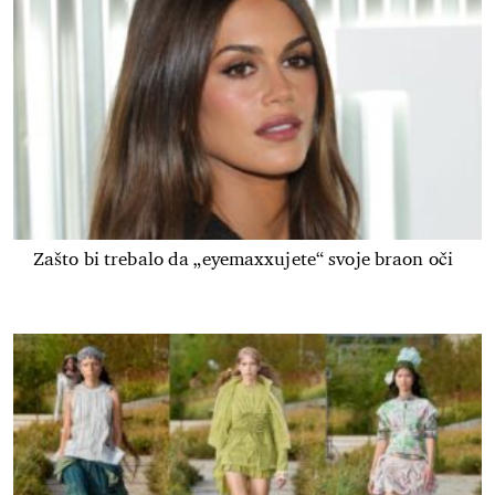
Zašto bi trebalo da „eyemaxxujete“ svoje braon oči