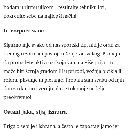
hodam u ritmu ulicom – testirajte tehniku i vi,
pokrenite sebe na najlepši način!
In corpore sano
Sigurno nije svako od nas sportski tip, niti je oran za
trening u zoru, ali postoji rešenje za svakog. Probajte
da pronađete aktivnost koja vam najviše prija – to
može biti šetnja gradom ili u prirodi, vožnja bicikla ili
rolera, plivanje ili plesanje. Probala sam svaku od njih
dan za danom i verujte da se tok moje nedelje
preokrenuo!
Ostani jaka, sijaj iznutra
Briga o sebi je i ishrana, a često je zapostavljamo jer