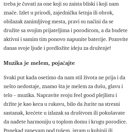
treba je čuvati za one koji su zaista bliski i koji nam
znače. Izlet u prirodi, zajednička šetnja ili obrok,
obilazak zanimljivog mesta, pravi su načini da se
družite sa svojim prijateljima i porodicom, a da budete
aktivni i samim tim ponovo napunite baterije. Pozovite
danas svoje ljude i predložite ideju za druženje!
Muzika je melem, pojačajte
Svaki put kada osetimo da nam stil života ne prija i da
nešto nedostaje, znamo šta je melem za dušu, glavu i
telo – muzika. Napravite svoju feel good plejlistu i
držite je kao keca u rukavu, bilo da žurite na stresni
sastanak, krećete u izlazak sa društvom ili pokušavate
da nađete harmoniju u toplom domu i krugu porodice.
Ponekad zapevam pod tušem, igram u kuhinji ili