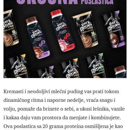
Kremasti i neodoljivi mlečni puding vas prati tokom
dinamičnog ritma i naporne nedelje, vraća snagu i
volju, pomaže da brinete o sebi, a ukusi lešnika, vanile
i kakaa daju vam prostora da menjate i kombinujete.
Ova poslastica sa 20 grama proteina osmišljena je kao