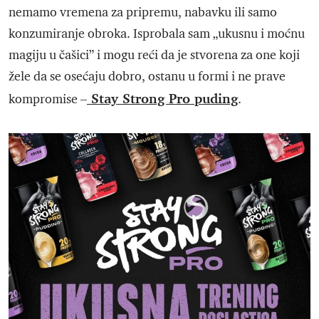
nemamo vremena za pripremu, nabavku ili samo
konzumiranje obroka. Isprobala sam „ukusnu i moćnu
magiju u čašici” i mogu reći da je stvorena za one koji
žele da se osećaju dobro, ostanu u formi i ne prave
Stay Strong Pro puding
kompromise –
.