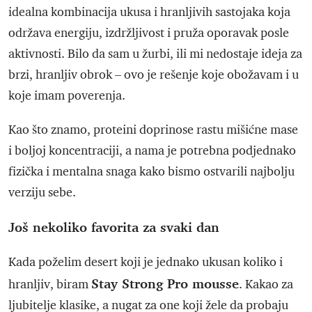
idealna kombinacija ukusa i hranljivih sastojaka koja
održava energiju, izdržljivost i pruža oporavak posle
aktivnosti. Bilo da sam u žurbi, ili mi nedostaje ideja za
brzi, hranljiv obrok – ovo je rešenje koje obožavam i u
koje imam poverenja.
Kao što znamo, proteini doprinose rastu mišićne mase
i boljoj koncentraciji, a nama je potrebna podjednako
fizička i mentalna snaga kako bismo ostvarili najbolju
verziju sebe.
Još nekoliko favorita za svaki dan
Kada poželim desert koji je jednako ukusan koliko i
Stay Strong Pro mousse
hranljiv, biram
. Kakao za
ljubitelje klasike, a nugat za one koji žele da probaju