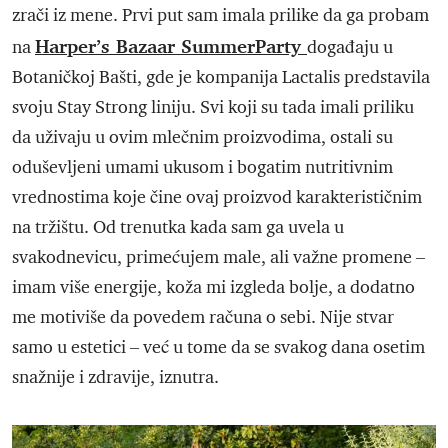
zrači iz mene. Prvi put sam imala prilike da ga probam
Harper’s Bazaar SummerParty
na
događaju u
Botaničkoj Bašti, gde je kompanija Lactalis predstavila
svoju Stay Strong liniju. Svi koji su tada imali priliku
da uživaju u ovim mlečnim proizvodima, ostali su
oduševljeni umami ukusom i bogatim nutritivnim
vrednostima koje čine ovaj proizvod karakterističnim
na tržištu. Od trenutka kada sam ga uvela u
svakodnevicu, primećujem male, ali važne promene –
imam više energije, koža mi izgleda bolje, a dodatno
me motiviše da povedem računa o sebi. Nije stvar
samo u estetici – već u tome da se svakog dana osetim
snažnije i zdravije, iznutra.