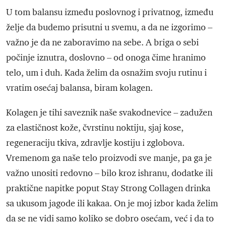
U tom balansu između poslovnog i privatnog, između
želje da budemo prisutni u svemu, a da ne izgorimo –
važno je da ne zaboravimo na sebe. A briga o sebi
počinje iznutra, doslovno – od onoga čime hranimo
telo, um i duh. Kada želim da osnažim svoju rutinu i
vratim osećaj balansa, biram kolagen.
Kolagen je tihi saveznik naše svakodnevice – zadužen
za elastičnost kože, čvrstinu noktiju, sjaj kose,
regeneraciju tkiva, zdravlje kostiju i zglobova.
Vremenom ga naše telo proizvodi sve manje, pa ga je
važno unositi redovno – bilo kroz ishranu, dodatke ili
praktične napitke poput Stay Strong Collagen drinka
sa ukusom jagode ili kakaa. On je moj izbor kada želim
da se ne vidi samo koliko se dobro osećam, već i da to