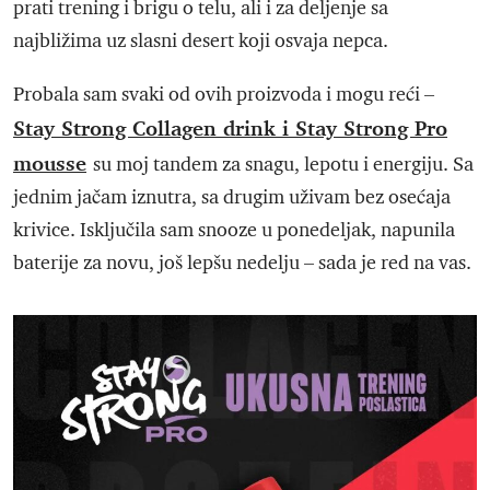
prati trening i brigu o telu, ali i za deljenje sa
najbližima uz slasni desert koji osvaja nepca.
Probala sam svaki od ovih proizvoda i mogu reći –
Stay Strong Collagen drink i Stay Strong Pro
mousse
su moj tandem za snagu, lepotu i energiju. Sa
jednim jačam iznutra, sa drugim uživam bez osećaja
krivice. Isključila sam snooze u ponedeljak, napunila
baterije za novu, još lepšu nedelju – sada je red na vas.