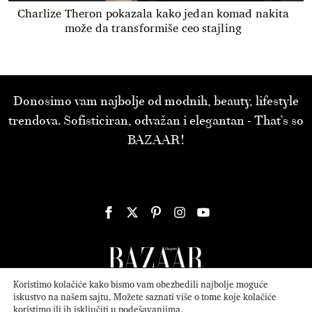
Charlize Theron pokazala kako jedan komad nakita
može da transformiše ceo stajling
Donosimo vam najbolje od modnih, beauty, lifestyle
trendova. Sofisticiran, odvažan i elegantan - That’s so
BAZAAR!
Koristimo kolačiće kako bismo vam obezbedili najbolje moguće
iskustvo na našem sajtu. Možete saznati više o tome koje kolačiće
koristimo ili ih isključiti u
podešavanjima
.