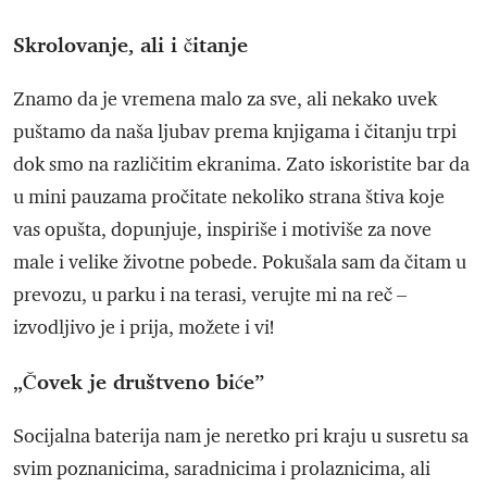
Skrolovanje, ali i čitanje
Znamo da je vremena malo za sve, ali nekako uvek
puštamo da naša ljubav prema knjigama i čitanju trpi
dok smo na različitim ekranima. Zato iskoristite bar da
u mini pauzama pročitate nekoliko strana štiva koje
vas opušta, dopunjuje, inspiriše i motiviše za nove
male i velike životne pobede. Pokušala sam da čitam u
prevozu, u parku i na terasi, verujte mi na reč –
izvodljivo je i prija, možete i vi!
„Čovek je društveno biće”
Socijalna baterija nam je neretko pri kraju u susretu sa
svim poznanicima, saradnicima i prolaznicima, ali