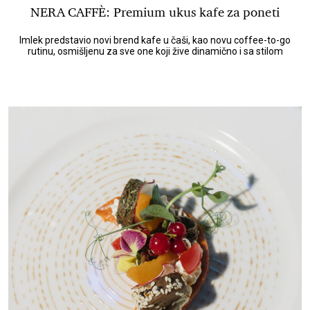
NERA CAFFÈ: Premium ukus kafe za poneti
Imlek predstavio novi brend kafe u čaši, kao novu coffee-to-go
rutinu, osmišljenu za sve one koji žive dinamično i sa stilom