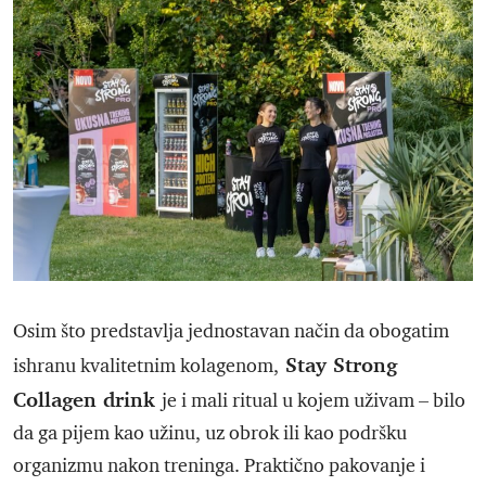
Osim što predstavlja jednostavan način da obogatim
Stay Strong
ishranu kvalitetnim kolagenom,
Collagen drink
je i mali ritual u kojem uživam – bilo
da ga pijem kao užinu, uz obrok ili kao podršku
organizmu nakon treninga. Praktično pakovanje i