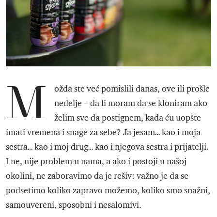
M
ožda ste već pomislili danas, ove ili prošle
nedelje – da li moram da se kloniram ako
želim sve da postignem, kada ću uopšte
imati vremena i snage za sebe? Ja jesam… kao i moja
sestra… kao i moj drug… kao i njegova sestra i prijatelji.
I ne, nije problem u nama, a ako i postoji u našoj
okolini, ne zaboravimo da je rešiv: važno je da se
podsetimo koliko zapravo možemo, koliko smo snažni,
samouvereni, sposobni i nesalomivi.