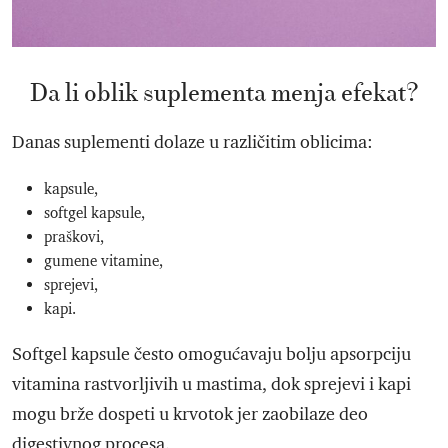
Da li oblik suplementa menja efekat?
Danas suplementi dolaze u različitim oblicima:
kapsule,
softgel kapsule,
praškovi,
gumene vitamine,
sprejevi,
kapi.
Softgel kapsule često omogućavaju bolju apsorpciju
vitamina rastvorljivih u mastima, dok sprejevi i kapi
mogu brže dospeti u krvotok jer zaobilaze deo
digestivnog procesa.