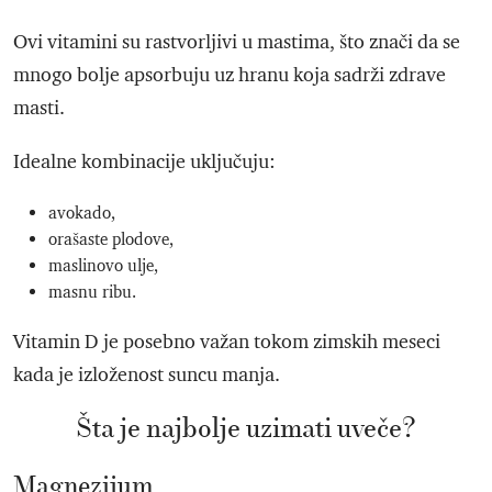
Ovi vitamini su rastvorljivi u mastima, što znači da se
mnogo bolje apsorbuju uz hranu koja sadrži zdrave
masti.
Idealne kombinacije uključuju:
avokado,
orašaste plodove,
maslinovo ulje,
masnu ribu.
Vitamin D je posebno važan tokom zimskih meseci
kada je izloženost suncu manja.
Šta je najbolje uzimati uveče?
Magnezijum