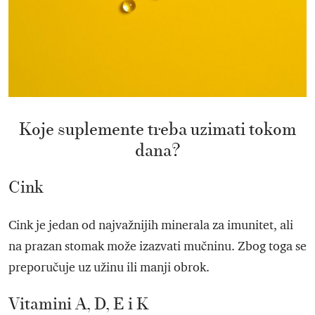
Koje suplemente treba uzimati tokom
dana?
Cink
Cink je jedan od najvažnijih minerala za imunitet, ali
na prazan stomak može izazvati mučninu. Zbog toga se
preporučuje uz užinu ili manji obrok.
Vitamini A, D, E i K