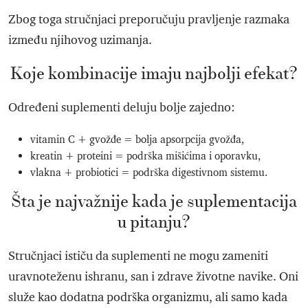
Zbog toga stručnjaci preporučuju pravljenje razmaka
između njihovog uzimanja.
Koje kombinacije imaju najbolji efekat?
Određeni suplementi deluju bolje zajedno:
vitamin C + gvožđe = bolja apsorpcija gvožđa,
kreatin + proteini = podrška mišićima i oporavku,
vlakna + probiotici = podrška digestivnom sistemu.
Šta je najvažnije kada je suplementacija
u pitanju?
Stručnjaci ističu da suplementi ne mogu zameniti
uravnoteženu ishranu, san i zdrave životne navike. Oni
služe kao dodatna podrška organizmu, ali samo kada