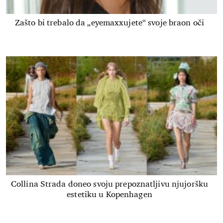
Zašto bi trebalo da „eyemaxxujete“ svoje braon oči
Collina Strada doneo svoju prepoznatljivu njujoršku
estetiku u Kopenhagen