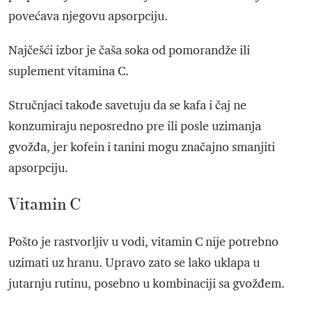
povećava njegovu apsorpciju.
Najčešći izbor je čaša soka od pomorandže ili
suplement vitamina C.
Stručnjaci takođe savetuju da se kafa i čaj ne
konzumiraju neposredno pre ili posle uzimanja
gvožđa, jer kofein i tanini mogu značajno smanjiti
apsorpciju.
Vitamin C
Pošto je rastvorljiv u vodi, vitamin C nije potrebno
uzimati uz hranu. Upravo zato se lako uklapa u
jutarnju rutinu, posebno u kombinaciji sa gvožđem.