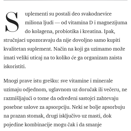
S
uplementi su postali deo svakodnevice
miliona ljudi — od vitamina D i magnezijuma
do kolagena, probiotika i kreatina. Ipak,
stručnjaci upozoravaju da nije dovoljno samo kupiti
kvalitetan suplement. Način na koji ga uzimamo može
imati veliki uticaj na to koliko će ga organizam zaista
iskoristiti.
Mnogi prave istu grešku: sve vitamine i minerale
uzimaju odjednom, uglavnom uz doručak ili večeru, ne
razmišljajući o tome da određeni sastojci zahtevaju
posebne uslove za apsorpciju. Neki se bolje apsorbuju
na prazan stomak, drugi isključivo uz masti, dok
pojedine kombinacije mogu čak i da smanje