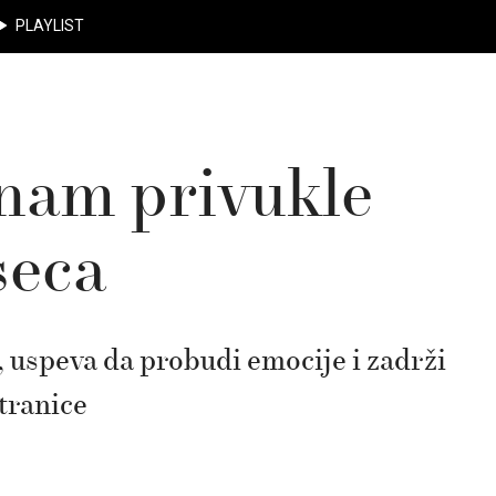
PLAYLIST
 nam privukle
seca
n, uspeva da probudi emocije i zadrži
tranice