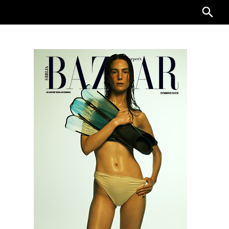
Searc
for: