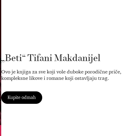
„Beti“ Tifani Makdanijel
Ovo je knjiga za sve koji vole duboke porodične priče,
kompleksne likove i romane koji ostavljaju trag.
Kupite odmah