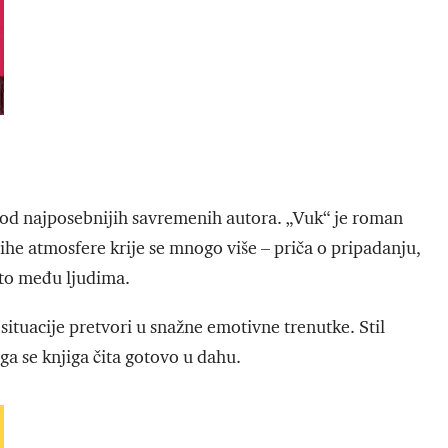
g od najposebnijih savremenih autora. „Vuk“ je roman
tihe atmosfere krije se mnogo više – priča o pripadanju,
sto među ljudima.
situacije pretvori u snažne emotivne trenutke. Stil
ga se knjiga čita gotovo u dahu.