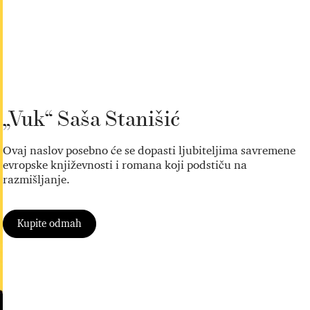
„Vuk“ Saša Stanišić
Ovaj naslov posebno će se dopasti ljubiteljima savremene
evropske književnosti i romana koji podstiču na
razmišljanje.
Kupite odmah