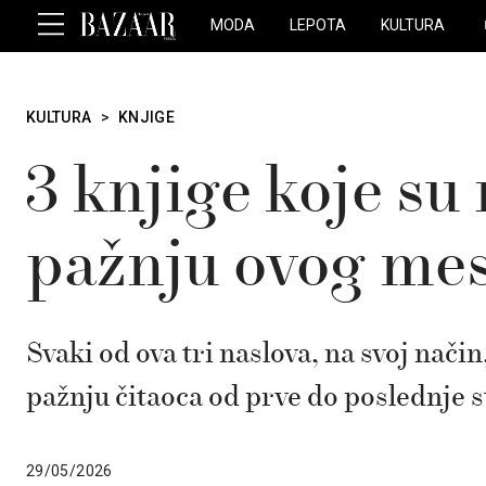
MODA
LEPOTA
KULTURA
KULTURA
>
KNJIGE
3 knjige koje su
pažnju ovog me
Svaki od ova tri naslova, na svoj nači
pažnju čitaoca od prve do poslednje s
29/05/2026