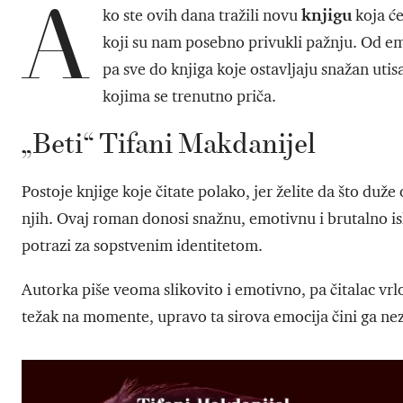
A
knjigu
ko ste ovih dana tražili novu
koja će
koji su nam posebno privukli pažnju. Od em
pa sve do knjiga koje ostavljaju snažan uti
kojima se trenutno priča.
„Beti“ Tifani Makdanijel
Postoje knjige koje čitate polako, jer želite da što duže
njih. Ovaj roman donosi snažnu, emotivnu i brutalno i
potrazi za sopstvenim identitetom.
Autorka piše veoma slikovito i emotivno, pa čitalac vrl
težak na momente, upravo ta sirova emocija čini ga n