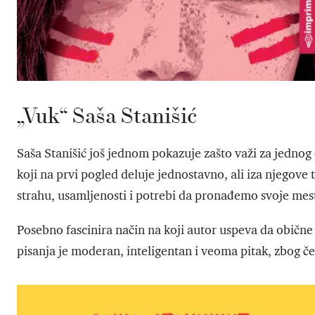
„Vuk“ Saša Stanišić
Saša Stanišić još jednom pokazuje zašto važi za jedno
koji na prvi pogled deluje jednostavno, ali iza njegove 
strahu, usamljenosti i potrebi da pronađemo svoje me
Posebno fascinira način na koji autor uspeva da obične 
pisanja je moderan, inteligentan i veoma pitak, zbog če