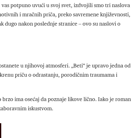
 vas potpuno uvući u svoj svet, izdvojili smo tri naslova
otivnih i mračnih priča, preko savremene književnosti,
sak dugo nakon poslednje stranice – ovo su naslovi o
 ostanete u njihovoj atmosferi. „Beti“ je upravo jedna od
skrenu priču o odrastanju, porodičnim traumama i
o brzo ima osećaj da poznaje likove lično. Iako je roman
ezaboravnim iskustvom.