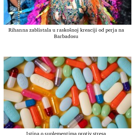
Rihanna zablistala u raskošnoj kreaciji od perja na
Barbadosu
Istina o suplementima protiv stresa