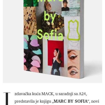
I
zdavačka kuća MACK, u saradnji sa A24,
MARC BY SOFIA
predstavila je knjigu „
“, novi