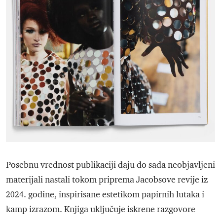
Posebnu vrednost publikaciji daju do sada neobjavljeni
materijali nastali tokom priprema Jacobsove revije iz
2024. godine, inspirisane estetikom papirnih lutaka i
kamp izrazom. Knjiga uključuje iskrene razgovore