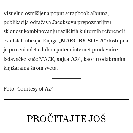
Vizuelno osmišljena poput scrapbook albuma,
publikacija odražava Jacobsovu prepoznatljivu
sklonost kombinovanju različitih kulturnih referenci i
MARC BY SOFIA
estetskih uticaja. Knjiga „
“ dostupna
je po ceni od 45 dolara putem internet prodavnice
sajta A24
izdavačke kuće MACK,
, kao i u odabranim
knjižarama širom sveta.
Foto: Courtesy of A24
PROČITAJTE JOŠ