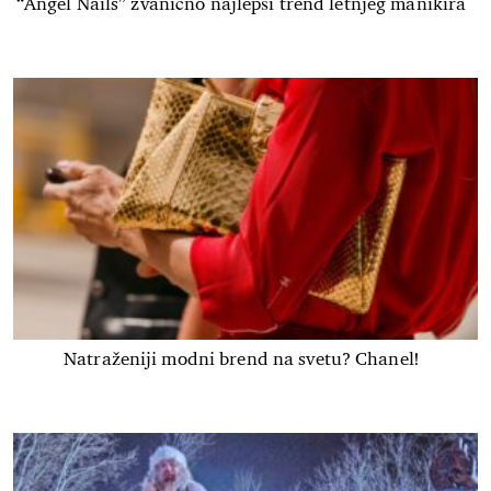
“Angel Nails” zvanično najlepši trend letnjeg manikira
Natraženiji modni brend na svetu? Chanel!