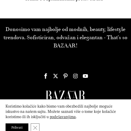
Donosimo vam najbolje od modnih, beauty, lifestyle
trendova. Sofisticiran, odvažan i elegantan - That’s so
BAZAAR!
Koristimo kolačiće kako bismo vam obezbedili najbolje moguće
iskustvo na našem sajtu. Možete saznati više o tome koje kolačiće
koristimo ili ih isključiti u
podešavanjima
.
© 2026
ATTICA MEDIA
Serbia, Inc. All Rights Reserved.
Politika
privatnosti
.
Close GDPR Cookie Banner
Prihvati