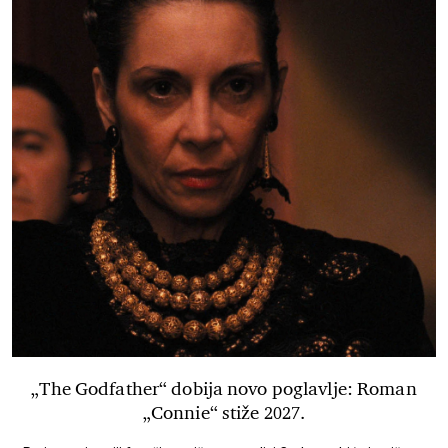
„The Godfather“ dobija novo poglavlje: Roman
„Connie“ stiže 2027.