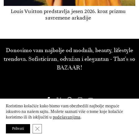
Louis Vuitton predstavlja jesen 2026. kroz prizmu
savremene arkadije
Donosimo vam najbolje od modnih, beauty, lifestyle
trendova. Sofisticiran, odvažan i elegantan - That’s so
BAZAAR!
Koristimo kolačiće kako bismo vam obezbedili najbolje moguće
iskustvo na našem sajtu. Možete saznati više o tome koje kolačiće
koristimo ili ih isključiti u
podešavanjima
.
Close GDPR Cookie Banner
Prihvati