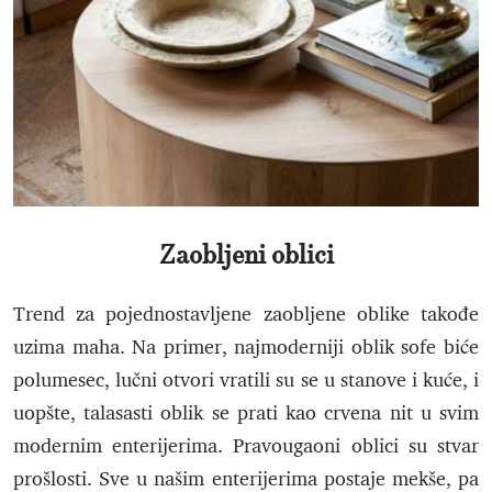
Zaobljeni oblici
Trend za pojednostavljene zaobljene oblike takođe
uzima maha. Na primer, najmoderniji oblik sofe biće
polumesec, lučni otvori vratili su se u stanove i kuće, i
uopšte, talasasti oblik se prati kao crvena nit u svim
modernim enterijerima. Pravougaoni oblici su stvar
prošlosti. Sve u našim enterijerima postaje mekše, pa