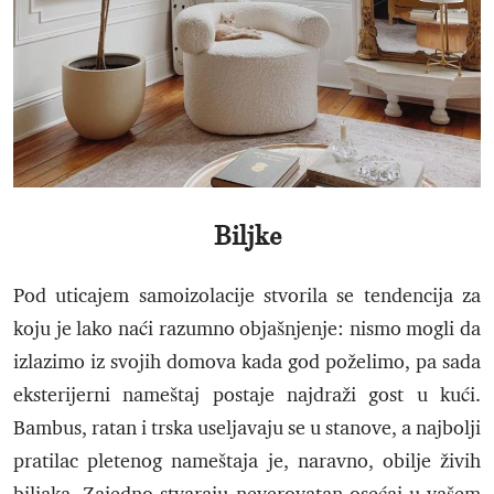
Biljke
Pod uticajem samoizolacije stvorila se tendencija za
koju je lako naći razumno objašnjenje: nismo mogli da
izlazimo iz svojih domova kada god poželimo, pa sada
eksterijerni nameštaj postaje najdraži gost u kući.
Bambus, ratan i trska useljavaju se u stanove, a najbolji
pratilac pletenog nameštaja je, naravno, obilje živih