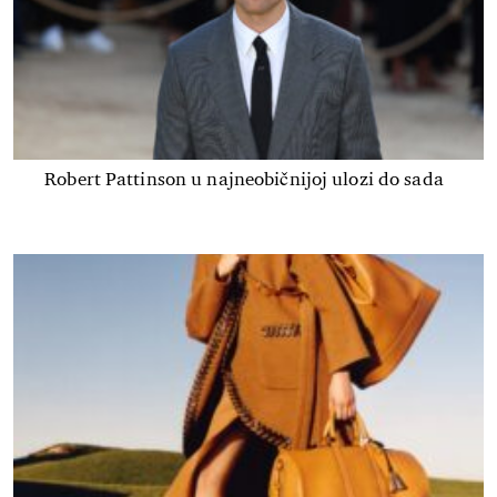
Robert Pattinson u najneobičnijoj ulozi do sada