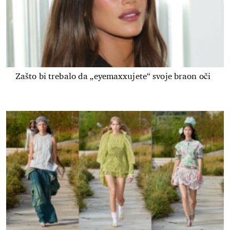
Zašto bi trebalo da „eyemaxxujete“ svoje braon oči