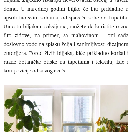
biljaka. Zajedno stvaraju neverovatan osećaj u vašem
domu. U narednoj godini biljke će biti prikladne u
apsolutno svim sobama, od spavaće sobe do kupatila.
Umesto biljaka u saksijama, možete da koristite razne
fito zidove, na primer, sa mahovinom – oni sada
doslovno vode na spisku želja i zanimljivosti dizajnera
enterijera. Pored živih biljaka, biće prikladno koristiti
razne botaničke otiske na tapetama i tekstilu, kao i
kompozicije od suvog cveća.