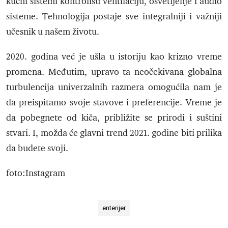
kućni sistemi kontrolišu ventilaciju, osvetljenje i audio
sisteme. Tehnologija postaje sve integralniji i važniji
učesnik u našem životu.
2020. godina već je ušla u istoriju kao krizno vreme
promena. Međutim, upravo ta neočekivana globalna
turbulencija univerzalnih razmera omogućila nam je
da preispitamo svoje stavove i preferencije. Vreme je
da pobegnete od kiča, približite se prirodi i suštini
stvari. I, možda će glavni trend 2021. godine biti prilika
da budete svoji.
foto:Instagram
enterijer