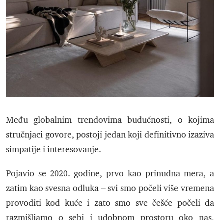
Među globalnim trendovima budućnosti, o kojima
stručnjaci govore, postoji jedan koji definitivno izaziva
simpatije i interesovanje.
Pojavio se 2020. godine, prvo kao prinudna mera, a
zatim kao svesna odluka – svi smo počeli više vremena
provoditi kod kuće i zato smo sve češće počeli da
razmišljamo o sebi i udobnom prostoru oko nas,