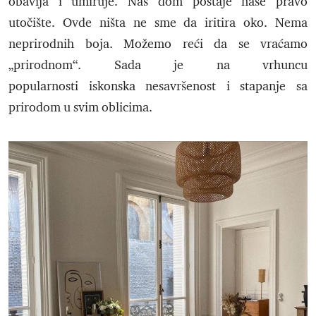
obavija i umiruje. Naš dom postaje naše pravo
utočište. Ovde ništa ne sme da iritira oko. Nema
neprirodnih boja. Možemo reći da se vraćamo
„prirodnom“. Sada je na vrhuncu
popularnosti iskonska nesavršenost i stapanje sa
prirodom u svim oblicima.