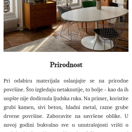
Prirodnost
Pri odabiru materijala oslanjajte se na prirodne
površine. Što izgledaju netaknutije, to bolje – kao da ih
uopšte nije dodirnula ljudska ruka. Na primer, koristite
grubi kamen, sivi beton, hladni metal, razne grube
drvene površine. Zaboravite na savršene oblike. U
novoj godini bukvalno sve u unutrašnjosti vrišti o