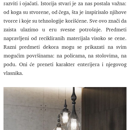
razviti i ojačati. Istorija stvari je za nas postala važna:
od koga su stvorene, od čega, šta je inspirisalo njihove
tvorce i koje su tehnologije korišćene. Sve ovo znači da
zaista ulazimo u eru svesne potrošnje. Predmeti
napravljeni od recikliranih materijala visoko se cene.
Razni predmeti dekora mogu se prikazati na svim
mogućim površinama: na policama, na stolovima, na
podu. Oni će preneti karakter enterijera i njegovog
vlasnika.