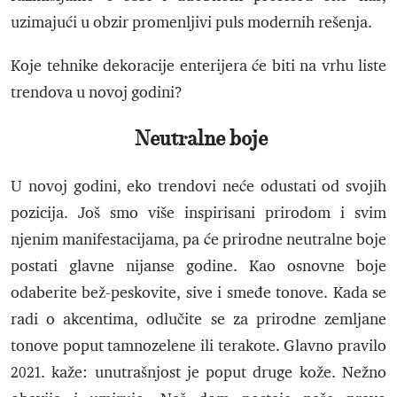
uzimajući u obzir promenljivi puls modernih rešenja.
Koje tehnike dekoracije enterijera će biti na vrhu liste
trendova u novoj godini?
Neutralne boje
U novoj godini, eko trendovi neće odustati od svojih
pozicija. Još smo više inspirisani prirodom i svim
njenim manifestacijama, pa će prirodne neutralne boje
postati glavne nijanse godine. Kao osnovne boje
odaberite bež-peskovite, sive i smeđe tonove. Kada se
radi o akcentima, odlučite se za prirodne zemljane
tonove poput tamnozelene ili terakote. Glavno pravilo
2021. kaže: unutrašnjost je poput druge kože. Nežno