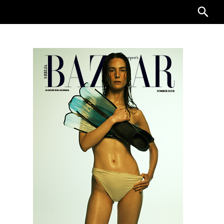
Searc
for: