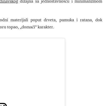
dinavskog
dizajna sa jednostavnošću i minimalizmom
rodni materijali poput drveta, pamuka i ratana, dok
toru topao, „domaći“ karakter.