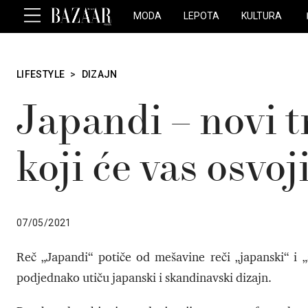
MODA
LEPOTA
KULTURA
LIFESTYLE
>
DIZAJN
Japandi – novi t
koji će vas osvoji
07/05/2021
Reč „Japandi“ potiče od mešavine reči „japanski“ i „
podjednako utiču japanski i skandinavski dizajn.