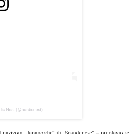
dic Nest (@nordicnest)
d nazivom „Japanordic“ ili „Scandenese“ – preplavio je