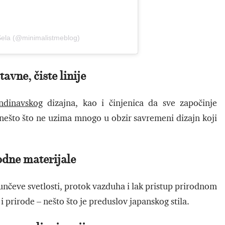
 Sela (@minimalistmeblog)
avne, čiste linije
ndinavskog
dizajna, kao i činjenica da sve započinje
nešto što ne uzima mnogo u obzir savremeni dizajn koji
odne materijale
unčeve svetlosti, protok vazduha i lak pristup prirodnom
 prirode – nešto što je preduslov japanskog stila.