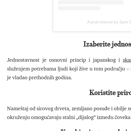
A post shared by Sarit
Izaberite jednost
Jednostavnost je osnovni princip i japanskog i
ska
služenjem potrebama ljudi koji žive u tom području – 
je vladao prethodnih godina.
Koristite prir
Nameštaj od sirovog drveta, zemljano posuđe i obilje s
okruženju omogućavaju stalni „dijalog“ između čoveka i