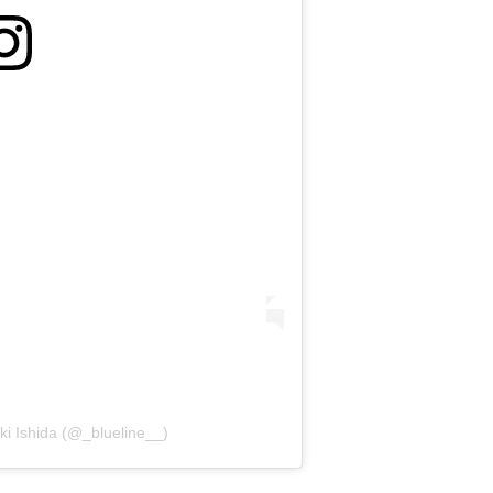
ki Ishida (@_blueline__)