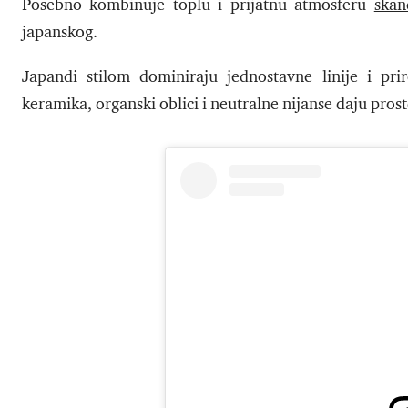
Posebno kombinuje toplu i prijatnu atmosferu
skan
japanskog.
Japandi stilom dominiraju jednostavne linije i pri
keramika, organski oblici i neutralne nijanse daju pros