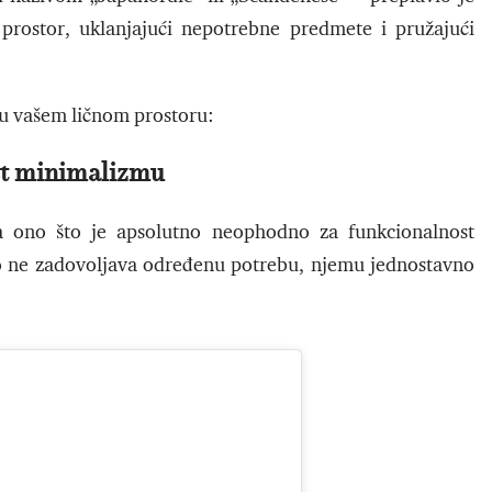
prostor, uklanjajući nepotrebne predmete i pružajući
 u vašem ličnom prostoru:
st minimalizmu
a ono što je apsolutno neophodno za funkcionalnost
to ne zadovoljava određenu potrebu, njemu jednostavno