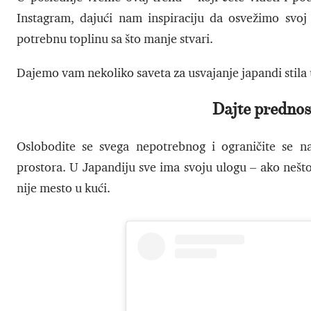
Instagram, dajući nam inspiraciju da osvežimo svoj 
potrebnu toplinu sa što manje stvari.
Dajemo vam nekoliko saveta za usvajanje japandi stila
Dajte predno
Oslobodite se svega nepotrebnog i ograničite se n
prostora. U Japandiju sve ima svoju ulogu – ako neš
nije mesto u kući.