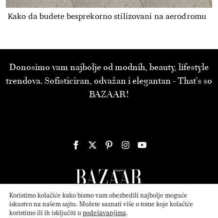
Kako da budete besprekorno stilizovani na aerodromu
Donosimo vam najbolje od modnih, beauty, lifestyle
trendova. Sofisticiran, odvažan i elegantan - That’s so
BAZAAR!
Koristimo kolačiće kako bismo vam obezbedili najbolje moguće
iskustvo na našem sajtu. Možete saznati više o tome koje kolačiće
koristimo ili ih isključiti u
podešavanjima
.
© 2026
ATTICA MEDIA
Serbia, Inc. All Rights Reserved.
Politika