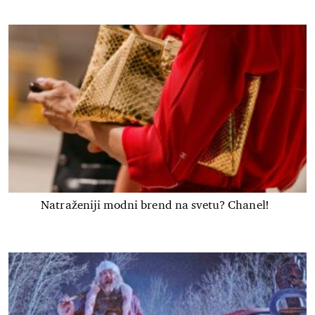
Natraženiji modni brend na svetu? Chanel!