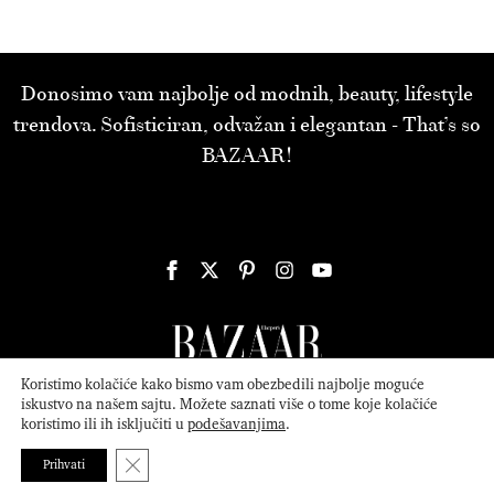
Donosimo vam najbolje od modnih, beauty, lifestyle
trendova. Sofisticiran, odvažan i elegantan - That’s so
BAZAAR!
Koristimo kolačiće kako bismo vam obezbedili najbolje moguće
iskustvo na našem sajtu. Možete saznati više o tome koje kolačiće
koristimo ili ih isključiti u
podešavanjima
.
© 2026
ATTICA MEDIA
Serbia, Inc. All Rights Reserved.
Politika
privatnosti
.
Close GDPR Cookie Banner
Prihvati